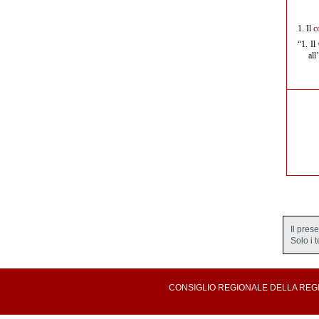
1. Il
c
“1. Il
all
Il pres
Solo i 
CONSIGLIO REGIONALE DELLA REGION