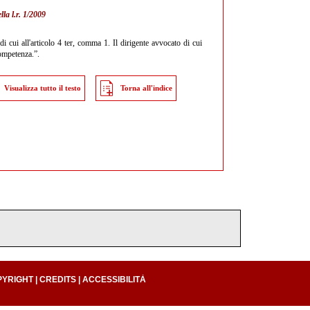
lla l.r. 1/2009
di cui all'articolo 4 ter, comma 1. Il dirigente avvocato di cui
competenza.”.
Visualizza tutto il testo
Torna all'indice
PYRIGHT
|
CREDITS
|
ACCESSIBILITÀ