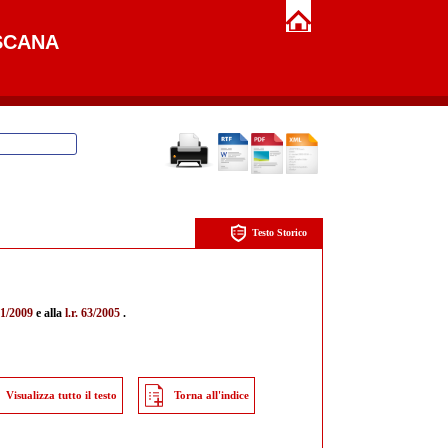
SCANA
Testo Storico
. 1/2009
e alla
l.r. 63/2005
.
Visualizza tutto il testo
Torna all'indice