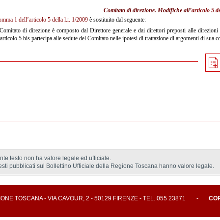
Comitato di direzione. Modifiche all’
articolo 5 de
omma 1 dell’articolo 5 della l.r. 1/2009
è sostituito dal seguente:
 Comitato di direzione è composto dal Direttore generale e dai direttori preposti alle direzioni 
’articolo 5 bis partecipa alle sedute del Comitato nelle ipotesi di trattazione di argomenti di sua 
ente testo non ha valore legale ed ufficiale.
testi pubblicati sul Bollettino Ufficiale della Regione Toscana hanno valore legale.
E TOSCANA - VIA CAVOUR, 2 - 50129 FIRENZE - TEL. 055 23871
-
CO