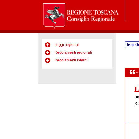
Leggi regionali
Testo Or
Regolamenti regionali
Regolamenti interni
Vo
L
Di
Bol