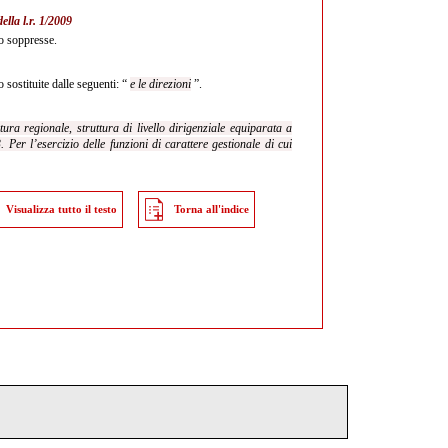
della l.r. 1/2009
o soppresse.
 sostituite dalle seguenti: “
e le direzioni
”.
tura regionale, struttura di livello dirigenziale equiparata a
 Per l’esercizio delle funzioni di carattere gestionale di cui
Visualizza tutto il testo
Torna all'indice