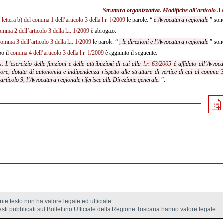
Struttura organizzativa. Modifiche all’
articolo 3 
a
lettera b) del comma 1 dell’articolo 3 della l.r. 1/2009
le parole: “
e Avvocatura regionale
” son
omma 2 dell’articolo 3 della l.r. 1/2009
è abrogato.
comma 3 dell’articolo 3 della l.r. 1/2009
le parole: “
, le direzioni e l’Avvocatura regionale
” sono
o il
comma 4 dell’articolo 3 della l.r. 1/2009
è aggiunto il seguente:
s. L’esercizio delle funzioni e delle attribuzioni di cui alla
l.r. 63/2005
è affidato all’Avvoca
tore, dotata di autonomia e indipendenza rispetto alle strutture di vertice di cui al comma 3.
’articolo 9, l’Avvocatura regionale riferisce alla Direzione generale.
”.
ente testo non ha valore legale ed ufficiale.
testi pubblicati sul Bollettino Ufficiale della Regione Toscana hanno valore legale.