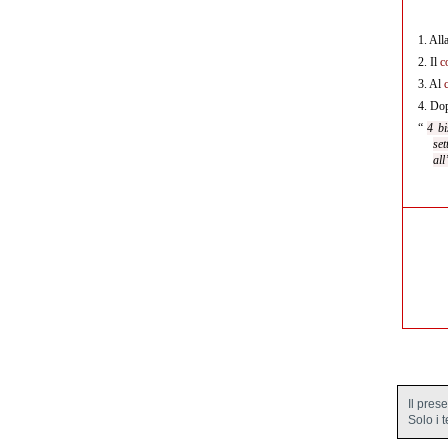
1.
All
2.
Il
c
3.
Al
4.
Dop
“
4 bi
set
all
Il pres
Solo i 