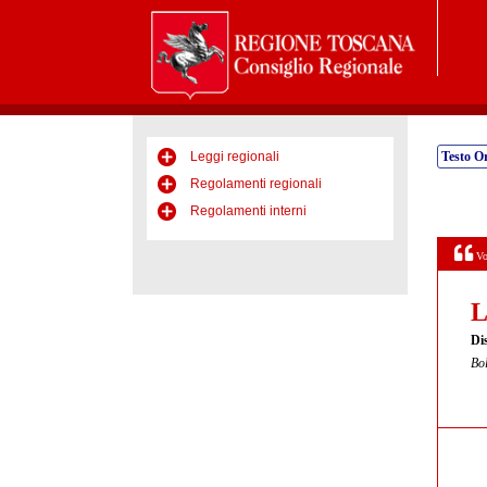
Leggi regionali
Testo Or
Regolamenti regionali
Regolamenti interni
Vo
L
Di
Bol