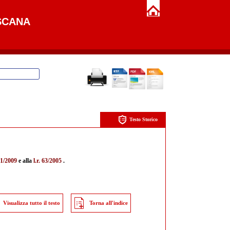
SCANA
Testo Storico
. 1/2009
e alla
l.r. 63/2005
.
Visualizza tutto il testo
Torna all'indice