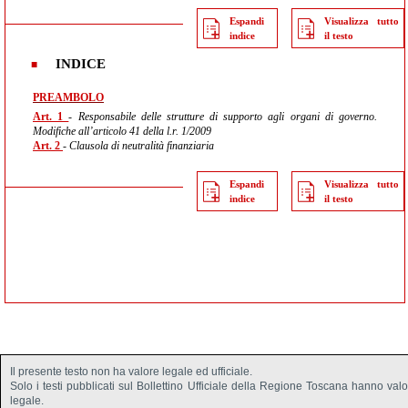
Espandi
Visualizza tutto
indice
il testo
INDICE
PREAMBOLO
Art. 1
- Responsabile delle strutture di supporto agli organi di governo.
Modifiche all’articolo 41 della l.r. 1/2009
Art. 2
- Clausola di neutralità finanziaria
Espandi
Visualizza tutto
indice
il testo
Il presente testo non ha valore legale ed ufficiale.
Solo i testi pubblicati sul Bollettino Ufficiale della Regione Toscana hanno val
legale.