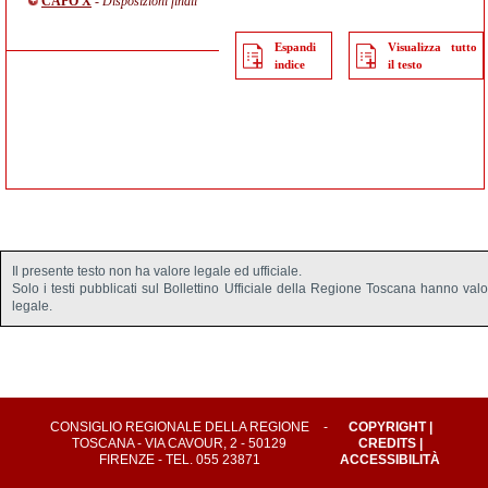
CAPO X
- Disposizioni finali
Espandi
Visualizza tutto
indice
il testo
Il presente testo non ha valore legale ed ufficiale.
Solo i testi pubblicati sul Bollettino Ufficiale della Regione Toscana hanno val
legale.
CONSIGLIO REGIONALE DELLA REGIONE
-
COPYRIGHT
|
TOSCANA - VIA CAVOUR, 2 - 50129
CREDITS
|
FIRENZE - TEL. 055 23871
ACCESSIBILITÀ