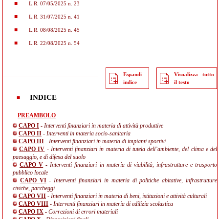
L.R. 07/05/2025 n. 23
L.R. 31/07/2025 n. 41
L.R. 08/08/2025 n. 45
L.R. 22/08/2025 n. 54
Espandi
Visualizza tutto
indice
il testo
INDICE
PREAMBOLO
CAPO I
- Interventi finanziari in materia di attività produttive
CAPO II
- Interventi in materia socio-sanitaria
CAPO III
- Interventi finanziari in materia di impianti sportivi
CAPO IV
- Interventi finanziari in materia di tutela dell’ambiente, del clima e del
paesaggio, e di difesa del suolo
CAPO V
- Interventi finanziari in materia di viabilità, infrastrutture e trasporto
pubblico locale
CAPO VI
- Interventi finanziari in materia di politiche abitative, infrastrutture
civiche, parcheggi
CAPO VII
- Interventi finanziari in materia di beni, istituzioni e attività culturali
CAPO VIII
- Interventi finanziari in materia di edilizia scolastica
CAPO IX
- Correzioni di errori materiali