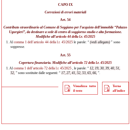
CAPO IX
Correzioni di errori materiali
Art. 54
Contributo straordinario al Comune di Seggiano per l’acquisto dell’immobile “Palazzo
Ugurgieri”, da destinare a sede di centro di soggiorno studio e alta formazione.
Modifiche all’
articolo 44 della l.r. 45/2025
1.
Al
comma 1 dell’articolo 44 della l.r. 45/2025
le parole: “
(vedi allegato)
” sono
soppresse.
Art. 55
Copertura finanziaria. Modifiche all’
articolo 72 della l.r. 45/2025
1.
Al
comma 1 dell’articolo 72 della l.r. 45/2025
, le parole: “
12, 19, 30, 39, 40, 51,
52,
” sono sostituite dalle seguenti: “
17, 27, 41, 52, 53, 65, 66,
”.
Visualizza tutto
Torna
il testo
all'indice