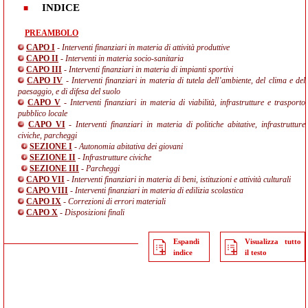
INDICE
PREAMBOLO
CAPO I
- Interventi finanziari in materia di attività produttive
CAPO II
- Interventi in materia socio-sanitaria
CAPO III
- Interventi finanziari in materia di impianti sportivi
CAPO IV
- Interventi finanziari in materia di tutela dell’ambiente, del clima e del
paesaggio, e di difesa del suolo
CAPO V
- Interventi finanziari in materia di viabilità, infrastrutture e trasporto
pubblico locale
CAPO VI
- Interventi finanziari in materia di politiche abitative, infrastrutture
civiche, parcheggi
SEZIONE I
- Autonomia abitativa dei giovani
SEZIONE II
- Infrastrutture civiche
SEZIONE III
- Parcheggi
CAPO VII
- Interventi finanziari in materia di beni, istituzioni e attività culturali
CAPO VIII
- Interventi finanziari in materia di edilizia scolastica
CAPO IX
- Correzioni di errori materiali
CAPO X
- Disposizioni finali
Espandi
Visualizza tutto
indice
il testo