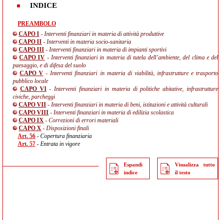
INDICE
PREAMBOLO
CAPO I
- Interventi finanziari in materia di attività produttive
CAPO II
- Interventi in materia socio-sanitaria
CAPO III
- Interventi finanziari in materia di impianti sportivi
CAPO IV
- Interventi finanziari in materia di tutela dell’ambiente, del clima e del
paesaggio, e di difesa del suolo
CAPO V
- Interventi finanziari in materia di viabilità, infrastrutture e trasporto
pubblico locale
CAPO VI
- Interventi finanziari in materia di politiche abitative, infrastrutture
civiche, parcheggi
CAPO VII
- Interventi finanziari in materia di beni, istituzioni e attività culturali
CAPO VIII
- Interventi finanziari in materia di edilizia scolastica
CAPO IX
- Correzioni di errori materiali
CAPO X
- Disposizioni finali
Art. 56
- Copertura finanziaria
Art. 57
- Entrata in vigore
Espandi
Visualizza tutto
indice
il testo