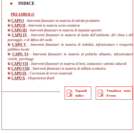
INDICE
PREAMBOLO
CAPO I
- Interventi finanziari in materia di attività produttive
CAPO II
- Interventi in materia socio-sanitaria
CAPO III
- Interventi finanziari in materia di impianti sportivi
CAPO IV
- Interventi finanziari in materia di tutela dell’ambiente, del clima e del
paesaggio, e di difesa del suolo
CAPO V
- Interventi finanziari in materia di viabilità, infrastrutture e trasporto
pubblico locale
CAPO VI
- Interventi finanziari in materia di politiche abitative, infrastrutture
civiche, parcheggi
CAPO VII
- Interventi finanziari in materia di beni, istituzioni e attività culturali
CAPO VIII
- Interventi finanziari in materia di edilizia scolastica
CAPO IX
- Correzioni di errori materiali
CAPO X
- Disposizioni finali
Espandi
Visualizza tutto
indice
il testo