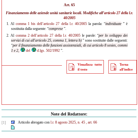
Art. 65
Finanziamento delle aziende unità sanitarie locali. Modifiche all’
articolo 27 della l.r.
40/2005
1.
Al
comma 1 bis dell’articolo 27 della l.r. 40/2005
la parola: “
individuate
” è
sostituita dalla seguente: “
comprese
”.
2.
Al
comma 2 dell’articolo 27 della l.r. 40/2005
le parole: “
per lo sviluppo dei
servizi di cui all'articolo 25, comma 1, lettera b)
” sono sostituite dalle seguenti:
“
per il finanziamento delle funzioni assistenziali, di cui articolo 8 sexies, commi
1 e 2,
del
d.lgs. 502/1992
”.
Visualizza tutto
Torna
il testo
all'indice
Note del Redattore:
Articolo abrogato con
l.r. 8 agosto 2025, n. 45
, art. 66
[1]