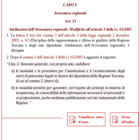
CAPO V
Avvocatura regionale
Art. 13
Attribuzioni dell’Avvocatura regionale. Modifiche all’
articolo 3 della l.r. 63/2005
1.
La
lettera d bis) del comma 3 dell’articolo 3 della legge regionale 2 dicembre
2005, n. 63
(Disciplina della rappresentanza e difesa in giudizio della Regione
Toscana e degli enti dipendenti. Attribuzioni dell’Avvocatura regionale), è
abrogata.
2.
Dopo il
comma 3 dell’articolo 3 della l.r. 63/2005
è aggiunto il seguente:
“
3 bis. L’Avvocato generale, con proprio atto, stabilisce:
a) le modalità e le procedure per l’ammissione e il riconoscimento degli
oneri di patrocinio legale in favore dei dipendenti della Regione Toscana,
di cui al comma 3, lettera d);
b) le modalità tecniche per garantire, nel rispetto dei principi in materia di
trasparenza, la conoscibilità delle informazioni necessarie al personale e
ai professionisti, anche mediante pubblicazione sul sito istituzionale della
Regione.
”.
Visualizza tutto
Torna
il testo
all'indice