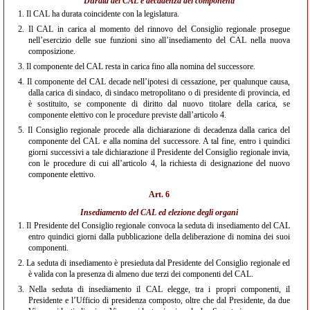
Durata del CAL e decadenza dei componenti
1.
Il CAL ha durata coincidente con la legislatura.
2.
Il CAL in carica al momento del rinnovo del Consiglio regionale prosegue
nell’esercizio delle sue funzioni sino all’insediamento del CAL nella nuova
composizione.
3.
Il componente del CAL resta in carica fino alla nomina del successore.
4.
Il componente del CAL decade nell’ipotesi di cessazione, per qualunque causa,
dalla carica di sindaco, di sindaco metropolitano o di presidente di provincia, ed
è sostituito, se componente di diritto dal nuovo titolare della carica, se
componente elettivo con le procedure previste dall’articolo 4.
5.
Il Consiglio regionale procede alla dichiarazione di decadenza dalla carica del
componente del CAL e alla nomina del successore. A tal fine, entro i quindici
giorni successivi a tale dichiarazione il Presidente del Consiglio regionale invia,
con le procedure di cui all’articolo 4, la richiesta di designazione del nuovo
componente elettivo.
Art. 6
Insediamento del CAL ed elezione degli organi
1.
Il Presidente del Consiglio regionale convoca la seduta di insediamento del CAL
entro quindici giorni dalla pubblicazione della deliberazione di nomina dei suoi
componenti.
2.
La seduta di insediamento è presieduta dal Presidente del Consiglio regionale ed
è valida con la presenza di almeno due terzi dei componenti del CAL.
3.
Nella seduta di insediamento il CAL elegge, tra i propri componenti, il
Presidente e l’Ufficio di presidenza composto, oltre che dal Presidente, da due