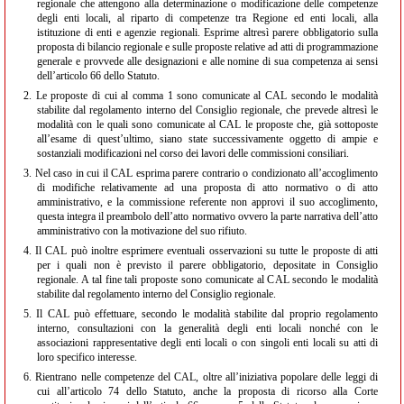
regionale che attengono alla determinazione o modificazione delle competenze
degli enti locali, al riparto di competenze tra Regione ed enti locali, alla
istituzione di enti e agenzie regionali. Esprime altresì parere obbligatorio sulla
proposta di bilancio regionale e sulle proposte relative ad atti di programmazione
generale e provvede alle designazioni e alle nomine di sua competenza ai sensi
dell’articolo 66 dello Statuto.
2.
Le proposte di cui al comma 1 sono comunicate al CAL secondo le modalità
stabilite dal regolamento interno del Consiglio regionale, che prevede altresì le
modalità con le quali sono comunicate al CAL le proposte che, già sottoposte
all’esame di quest’ultimo, siano state successivamente oggetto di ampie e
sostanziali modificazioni nel corso dei lavori delle commissioni consiliari.
3.
Nel caso in cui il CAL esprima parere contrario o condizionato all’accoglimento
di modifiche relativamente ad una proposta di atto normativo o di atto
amministrativo, e la commissione referente non approvi il suo accoglimento,
questa integra il preambolo dell’atto normativo ovvero la parte narrativa dell’atto
amministrativo con la motivazione del suo rifiuto.
4.
Il CAL può inoltre esprimere eventuali osservazioni su tutte le proposte di atti
per i quali non è previsto il parere obbligatorio, depositate in Consiglio
regionale. A tal fine tali proposte sono comunicate al CAL secondo le modalità
stabilite dal regolamento interno del Consiglio regionale.
5.
Il CAL può effettuare, secondo le modalità stabilite dal proprio regolamento
interno, consultazioni con la generalità degli enti locali nonché con le
associazioni rappresentative degli enti locali o con singoli enti locali su atti di
loro specifico interesse.
6.
Rientrano nelle competenze del CAL, oltre all’iniziativa popolare delle leggi di
cui all’articolo 74 dello Statuto, anche la proposta di ricorso alla Corte