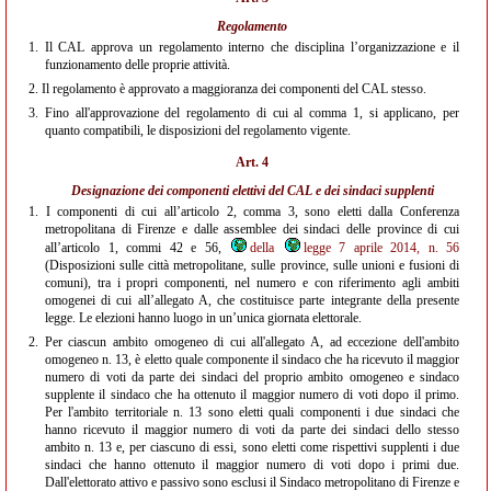
Regolamento
1.
Il CAL approva un regolamento interno che disciplina l’organizzazione e il
funzionamento delle proprie attività.
2.
Il regolamento è approvato a maggioranza dei componenti del CAL stesso.
3.
Fino all'approvazione del regolamento di cui al comma 1, si applicano, per
quanto compatibili, le disposizioni del regolamento vigente.
Art. 4
Designazione dei componenti elettivi del CAL e dei sindaci supplenti
1.
I componenti di cui all’articolo 2, comma 3, sono eletti dalla Conferenza
metropolitana di Firenze e dalle assemblee dei sindaci delle province di cui
all’articolo 1, commi 42 e 56,
della
legge 7 aprile 2014, n. 56
(Disposizioni sulle città metropolitane, sulle province, sulle unioni e fusioni di
comuni), tra i propri componenti, nel numero e con riferimento agli ambiti
omogenei di cui all’allegato A, che costituisce parte integrante della presente
legge. Le elezioni hanno luogo in un’unica giornata elettorale.
2.
Per ciascun ambito omogeneo di cui all'allegato A, ad eccezione dell'ambito
omogeneo n. 13, è eletto quale componente il sindaco che ha ricevuto il maggior
numero di voti da parte dei sindaci del proprio ambito omogeneo e sindaco
supplente il sindaco che ha ottenuto il maggior numero di voti dopo il primo.
Per l'ambito territoriale n. 13 sono eletti quali componenti i due sindaci che
hanno ricevuto il maggior numero di voti da parte dei sindaci dello stesso
ambito n. 13 e, per ciascuno di essi, sono eletti come rispettivi supplenti i due
sindaci che hanno ottenuto il maggior numero di voti dopo i primi due.
Dall'elettorato attivo e passivo sono esclusi il Sindaco metropolitano di Firenze e