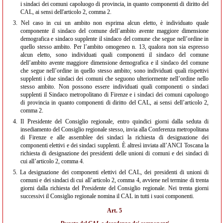
i sindaci dei comuni capoluogo di provincia, in quanto componenti di diritto del
CAL, ai sensi dell'articolo 2, comma 2.
3.
Nel caso in cui un ambito non esprima alcun eletto, è individuato quale
componente il sindaco del comune dell’ambito avente maggiore dimensione
demografica e sindaco supplente il sindaco del comune che segue nell’ordine in
quello stesso ambito. Per l’ambito omogeneo n. 13, qualora non sia espresso
alcun eletto, sono individuati quali componenti il sindaco del comune
dell’ambito avente maggiore dimensione demografica e il sindaco del comune
che segue nell’ordine in quello stesso ambito; sono individuati quali rispettivi
supplenti i due sindaci dei comuni che seguono ulteriormente nell’ordine nello
stesso ambito. Non possono essere individuati quali componenti o sindaci
supplenti il Sindaco metropolitano di Firenze e i sindaci dei comuni capoluogo
di provincia in quanto componenti di diritto del CAL, ai sensi dell’articolo 2,
comma 2.
4.
Il Presidente del Consiglio regionale, entro quindici giorni dalla seduta di
insediamento del Consiglio regionale stesso, invia alla Conferenza metropolitana
di Firenze e alle assemblee dei sindaci la richiesta di designazione dei
componenti elettivi e dei sindaci supplenti. È altresì inviata all’ANCI Toscana la
richiesta di designazione dei presidenti delle unioni di comuni e dei sindaci di
cui all’articolo 2, comma 4.
5.
La designazione dei componenti elettivi del CAL, dei presidenti di unioni di
comuni e dei sindaci di cui all’articolo 2, comma 4, avviene nel termine di trenta
giorni dalla richiesta del Presidente del Consiglio regionale. Nei trenta giorni
successivi il Consiglio regionale nomina il CAL in tutti i suoi componenti.
Art. 5