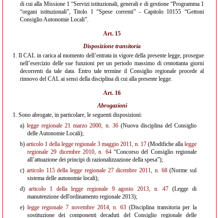
di cui alla Missione 1 “Servizi istituzionali, generali e di gestione “Programma 1
“organi istituzionali”, Titolo 1 “Spese correnti” - Capitolo 10155 “Gettoni
Consiglio Autonomie Locali”.
Art. 15
Disposizione transitoria
1.
Il CAL in carica al momento dell’entrata in vigore della presente legge, prosegue
nell’esercizio delle sue funzioni per un periodo massimo di centottanta giorni
decorrenti da tale data. Entro tale termine il Consiglio regionale procede al
rinnovo del CAL ai sensi della disciplina di cui alla presente legge.
Art. 16
Abrogazioni
1.
Sono abrogate, in particolare, le seguenti disposizioni:
a)
legge regionale 21 marzo 2000, n. 36
(Nuova disciplina del Consiglio
delle Autonomie Locali);
b)
articolo 1 della legge regionale 3 maggio 2011, n. 17
(Modifiche alla
legge
regionale 29 dicembre 2010, n. 64
“Concorso del Consiglio regionale
all’attuazione dei principi di razionalizzazione della spesa”);
c)
articolo 115 della legge regionale 27 dicembre 2011, n. 68
(Norme sul
sistema delle autonomie locali);
d)
articolo 1 della legge regionale 9 agosto 2013, n. 47
(Legge di
manutenzione dell'ordinamento regionale 2013);
e)
legge regionale 7 novembre 2014, n. 63
(Disciplina transitoria per la
sostituzione dei componenti decaduti del Consiglio regionale delle