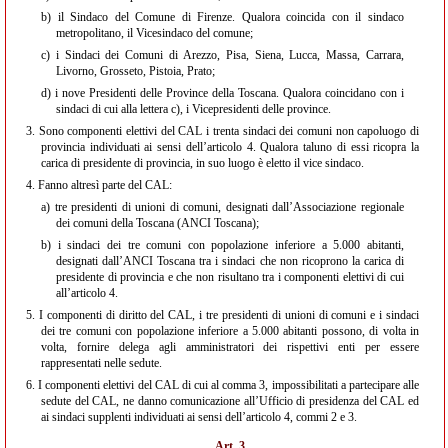
b)
il Sindaco del Comune di Firenze. Qualora coincida con il sindaco
metropolitano, il Vicesindaco del comune;
c)
i Sindaci dei Comuni di Arezzo, Pisa, Siena, Lucca, Massa, Carrara,
Livorno, Grosseto, Pistoia, Prato;
d)
i nove Presidenti delle Province della Toscana. Qualora coincidano con i
sindaci di cui alla lettera c), i Vicepresidenti delle province.
3.
Sono componenti elettivi del CAL i trenta sindaci dei comuni non capoluogo di
provincia individuati ai sensi dell’articolo 4. Qualora taluno di essi ricopra la
carica di presidente di provincia, in suo luogo è eletto il vice sindaco.
4.
Fanno altresì parte del CAL:
a)
tre presidenti di unioni di comuni, designati dall’Associazione regionale
dei comuni della Toscana (ANCI Toscana);
b)
i sindaci dei tre comuni con popolazione inferiore a 5.000 abitanti,
designati dall’ANCI Toscana tra i sindaci che non ricoprono la carica di
presidente di provincia e che non risultano tra i componenti elettivi di cui
all’articolo 4.
5.
I componenti di diritto del CAL, i tre presidenti di unioni di comuni e i sindaci
dei tre comuni con popolazione inferiore a 5.000 abitanti possono, di volta in
volta, fornire delega agli amministratori dei rispettivi enti per essere
rappresentati nelle sedute.
6.
I componenti elettivi del CAL di cui al comma 3, impossibilitati a partecipare alle
sedute del CAL, ne danno comunicazione all’Ufficio di presidenza del CAL ed
ai sindaci supplenti individuati ai sensi dell’articolo 4, commi 2 e 3.
Art. 3