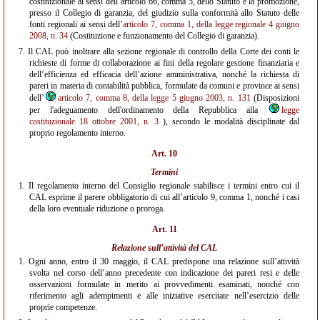
costituzionale ai sensi dell’articolo 66, comma 5, dello Statuto e la promozione,
presso il Collegio di garanzia, del giudizio sulla conformità allo Statuto delle
fonti regionali ai sensi dell’
articolo 7, comma 1, della legge regionale 4 giugno
2008, n. 34
(Costituzione e funzionamento del Collegio di garanzia).
7.
Il CAL può inoltrare alla sezione regionale di controllo della Corte dei conti le
richieste di forme di collaborazione ai fini della regolare gestione finanziaria e
dell’efficienza ed efficacia dell’azione amministrativa, nonché la richiesta di
pareri in materia di contabilità pubblica, formulate da comuni e province ai sensi
dell’
articolo 7, comma 8, della legge 5 giugno 2003, n. 131
(Disposizioni
per l'adeguamento dell'ordinamento della Repubblica alla
legge
costituzionale 18 ottobre 2001, n. 3
), secondo le modalità disciplinate dal
proprio regolamento interno.
Art. 10
Termini
1.
Il regolamento interno del Consiglio regionale stabilisce i termini entro cui il
CAL esprime il parere obbligatorio di cui all’articolo 9, comma 1, nonché i casi
della loro eventuale riduzione o proroga.
Art. 11
Relazione sull’attività del CAL
1.
Ogni anno, entro il 30 maggio, il CAL predispone una relazione sull’attività
svolta nel corso dell’anno precedente con indicazione dei pareri resi e delle
osservazioni formulate in merito ai provvedimenti esaminati, nonché con
riferimento agli adempimenti e alle iniziative esercitate nell’esercizio delle
proprie competenze.