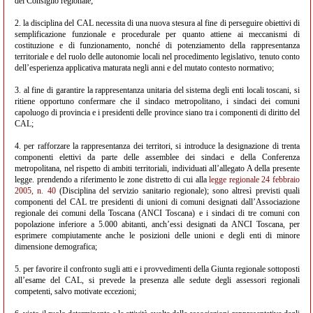
del Consiglio regionale;
2. la disciplina del CAL necessita di una nuova stesura al fine di perseguire obiettivi di
semplificazione funzionale e procedurale per quanto attiene ai meccanismi di
costituzione e di funzionamento, nonché di potenziamento della rappresentanza
territoriale e del ruolo delle autonomie locali nel procedimento legislativo, tenuto conto
dell’esperienza applicativa maturata negli anni e del mutato contesto normativo;
3. al fine di garantire la rappresentanza unitaria del sistema degli enti locali toscani, si
ritiene opportuno confermare che il sindaco metropolitano, i sindaci dei comuni
capoluogo di provincia e i presidenti delle province siano tra i componenti di diritto del
CAL;
4. per rafforzare la rappresentanza dei territori, si introduce la designazione di trenta
componenti elettivi da parte delle assemblee dei sindaci e della Conferenza
metropolitana, nel rispetto di ambiti territoriali, individuati all’allegato A della presente
legge. prendendo a riferimento le zone distretto di cui alla
legge regionale 24 febbraio
2005, n. 40
(Disciplina del servizio sanitario regionale); sono altresì previsti quali
componenti del CAL tre presidenti di unioni di comuni designati dall’Associazione
regionale dei comuni della Toscana (ANCI Toscana) e i sindaci di tre comuni con
popolazione inferiore a 5.000 abitanti, anch’essi designati da ANCI Toscana, per
esprimere compiutamente anche le posizioni delle unioni e degli enti di minore
dimensione demografica;
5. per favorire il confronto sugli atti e i provvedimenti della Giunta regionale sottoposti
all’esame del CAL, si prevede la presenza alle sedute degli assessori regionali
competenti, salvo motivate eccezioni;