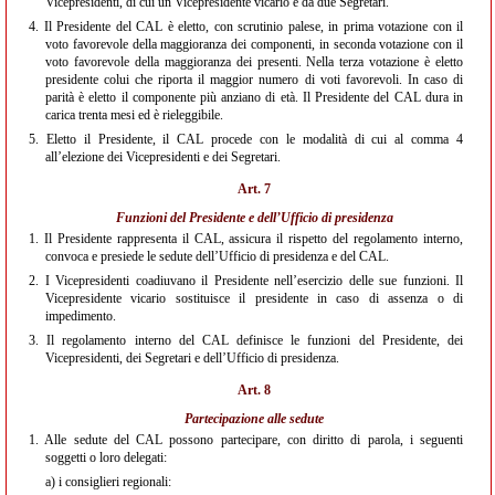
Vicepresidenti, di cui un Vicepresidente vicario e da due Segretari.
4.
Il Presidente del CAL è eletto, con scrutinio palese, in prima votazione con il
voto favorevole della maggioranza dei componenti, in seconda votazione con il
voto favorevole della maggioranza dei presenti. Nella terza votazione è eletto
presidente colui che riporta il maggior numero di voti favorevoli. In caso di
parità è eletto il componente più anziano di età. Il Presidente del CAL dura in
carica trenta mesi ed è rieleggibile.
5.
Eletto il Presidente, il CAL procede con le modalità di cui al comma 4
all’elezione dei Vicepresidenti e dei Segretari.
Art. 7
Funzioni del Presidente e dell’Ufficio di presidenza
1.
Il Presidente rappresenta il CAL, assicura il rispetto del regolamento interno,
convoca e presiede le sedute dell’Ufficio di presidenza e del CAL.
2.
I Vicepresidenti coadiuvano il Presidente nell’esercizio delle sue funzioni. Il
Vicepresidente vicario sostituisce il presidente in caso di assenza o di
impedimento.
3.
Il regolamento interno del CAL definisce le funzioni del Presidente, dei
Vicepresidenti, dei Segretari e dell’Ufficio di presidenza.
Art. 8
Partecipazione alle sedute
1.
Alle sedute del CAL possono partecipare, con diritto di parola, i seguenti
soggetti o loro delegati:
a)
i consiglieri regionali: