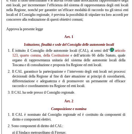
6. visto il ruolo determinante e le attività svolte dalle associazioni rappresentative degli
enti locali, per incrementare l’efficienza del sistema di rappresentanza degli enti locali
nella Regione, nonché per garantire un’efficace modalità di raccordo tra gli stessi enti
locali ed il Consiglio regionale, è prevista la possibilità di stipulare tra loro accordi per
concorrere alla realizzazione di questi obiettivi comuni;
Approva la presente legge
Art. 1
Istituzione, finalità e sede del Consiglio delle autonomie locali
1.
È istituito il Consiglio delle autonomie locali (CAL), ai sensi dell’
articolo
123, quarto comma, della Costituzione
e dell’articolo 66 dello Statuto, quale
organo di rappresentanza unitaria del sistema delle autonomie locali della
Toscana e di consultazione e proposta fra Regione ed enti locali.
2.
Il CAL garantisce la partecipazione e l’intervento degli enti locali nei processi
decisionali della Regione al fine di dare attuazione ai principi di sussidiarietà,
differenziazione e adeguatezza e di promuovere un permanente ed efficace
raccordo e coordinamento tra Regione ed enti locali.
3.
Il CAL ha sede presso il Consiglio regionale.
Art. 2
Composizione e nomina
1.
Il CAL è nominato dal Consiglio regionale ed è costituito da componenti di
diritto e componenti elettivi.
2.
Sono componenti di diritto del CAL:
a)
il Sindaco metropolitano di Firenze;