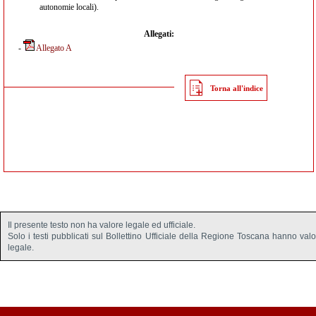
autonomie locali).
Allegati:
-
Allegato A
Torna all'indice
Il presente testo non ha valore legale ed ufficiale.
Solo i testi pubblicati sul Bollettino Ufficiale della Regione Toscana hanno val
legale.