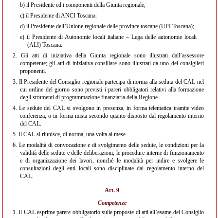
b)
il Presidente ed i componenti della Giunta regionale;
c)
il Presidente di ANCI Toscana:
d)
il Presidente dell’Unione regionale delle province toscane (UPI Toscana);
e)
il Presidente di Autonomie locali italiane – Lega delle autonomie locali
(ALI) Toscana.
2.
Gli atti di iniziativa della Giunta regionale sono illustrati dall’assessore
competente; gli atti di iniziativa consiliare sono illustrati da uno dei consiglieri
proponenti.
3.
Il Presidente del Consiglio regionale partecipa di norma alla seduta del CAL nel
cui ordine del giorno sono previsti i pareri obbligatori relativi alla formazione
degli strumenti di programmazione finanziaria della Regione.
4.
Le sedute del CAL si svolgono in presenza, in forma telematica tramite video
conferenza, o in forma mista secondo quanto disposto dal regolamento interno
del CAL.
5.
Il CAL si riunisce, di norma, una volta al mese.
6.
Le modalità di convocazione e di svolgimento delle sedute, le condizioni per la
validità delle sedute e delle deliberazioni, le procedure interne di funzionamento
e di organizzazione dei lavori, nonché le modalità per indire e svolgere le
consultazioni degli enti locali sono disciplinate dal regolamento interno del
CAL.
Art. 9
Competenze
1.
Il CAL esprime parere obbligatorio sulle proposte di atti all’esame del Consiglio