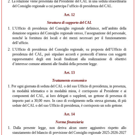
2.
La relazione viene presentata dal Presidente del CAL in una seduta straordinaria
del Consiglio regionale a cui partecipa l’ufficio di presidenza del CAL.
Art. 12
Struttura di supporto del CAL
1.
L’Ufficio di presidenza del Consiglio regionale definisce, nell’ambito della
dotazione organica del Consiglio regionale stesso, l’assegnazione del personale,
nonché la fornitura dei locali e dei mezzi necessari per il funzionamento
dell’ufficio.
2.
L’Ufficio di presidenza del Consiglio regionale, su proposta dell’Ufficio di
presidenza del CAL, può stipulare accordi e protocolli d’intesa con soggetti
rappresentativi degli enti locali finalizzati alla realizzazione di obiettivi
d’interesse comune attinenti alle finalità della presente legge.
Art. 13
Trattamento economico
1.
Per ogni giornata di seduta del CAL o del suo Ufficio di presidenza, in presenza,
in modalità telematica o in modalità mista, è corrisposto al Presidente e ai
componenti del CAL, ai loro delegati o supplenti, un gettone di presenza di
importo pari a 30,00 euro. In caso di svolgimento nella stessa giornata, di più
sedute del CAL o del suo Ufficio di presidenza, è corrisposto un solo gettone.
Art. 14
Norma finanziaria
1.
Dalla presente legge, non deriva alcun onere aggiuntivo rispetto allo
stanziamento del bilancio di previsione del Consiglio regionale 2025-2026-2027