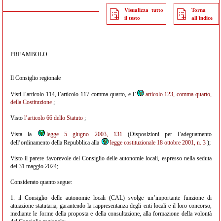
Visualizza tutto
Torna
il testo
all'indice
PREAMBOLO
Il Consiglio regionale
Visti l’articolo 114, l’articolo 117 comma quarto, e l’
articolo 123, comma quarto,
della Costituzione
;
Visto
l’articolo 66 dello Statuto
;
Vista la
legge 5 giugno 2003, 131
(Disposizioni per l’adeguamento
dell’ordinamento della Repubblica alla
legge costituzionale 18 ottobre 2001, n. 3
);
Visto il parere favorevole del Consiglio delle autonomie locali, espresso nella seduta
del 31 maggio 2024;
Considerato quanto segue:
1. il Consiglio delle autonomie locali (CAL) svolge un’importante funzione di
attuazione statutaria, garantendo la rappresentanza degli enti locali e il loro concorso,
mediante le forme della proposta e della consultazione, alla formazione della volontà