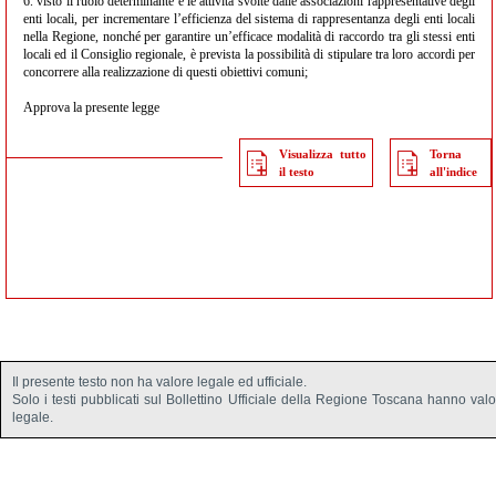
6. visto il ruolo determinante e le attività svolte dalle associazioni rappresentative degli
enti locali, per incrementare l’efficienza del sistema di rappresentanza degli enti locali
nella Regione, nonché per garantire un’efficace modalità di raccordo tra gli stessi enti
locali ed il Consiglio regionale, è prevista la possibilità di stipulare tra loro accordi per
concorrere alla realizzazione di questi obiettivi comuni;
Approva la presente legge
Visualizza tutto
Torna
il testo
all'indice
Il presente testo non ha valore legale ed ufficiale.
Solo i testi pubblicati sul Bollettino Ufficiale della Regione Toscana hanno val
legale.