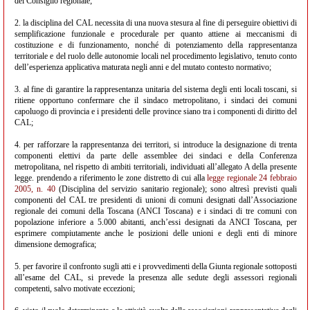
del Consiglio regionale;
2. la disciplina del CAL necessita di una nuova stesura al fine di perseguire obiettivi di
semplificazione funzionale e procedurale per quanto attiene ai meccanismi di
costituzione e di funzionamento, nonché di potenziamento della rappresentanza
territoriale e del ruolo delle autonomie locali nel procedimento legislativo, tenuto conto
dell’esperienza applicativa maturata negli anni e del mutato contesto normativo;
3. al fine di garantire la rappresentanza unitaria del sistema degli enti locali toscani, si
ritiene opportuno confermare che il sindaco metropolitano, i sindaci dei comuni
capoluogo di provincia e i presidenti delle province siano tra i componenti di diritto del
CAL;
4. per rafforzare la rappresentanza dei territori, si introduce la designazione di trenta
componenti elettivi da parte delle assemblee dei sindaci e della Conferenza
metropolitana, nel rispetto di ambiti territoriali, individuati all’allegato A della presente
legge. prendendo a riferimento le zone distretto di cui alla
legge regionale 24 febbraio
2005, n. 40
(Disciplina del servizio sanitario regionale); sono altresì previsti quali
componenti del CAL tre presidenti di unioni di comuni designati dall’Associazione
regionale dei comuni della Toscana (ANCI Toscana) e i sindaci di tre comuni con
popolazione inferiore a 5.000 abitanti, anch’essi designati da ANCI Toscana, per
esprimere compiutamente anche le posizioni delle unioni e degli enti di minore
dimensione demografica;
5. per favorire il confronto sugli atti e i provvedimenti della Giunta regionale sottoposti
all’esame del CAL, si prevede la presenza alle sedute degli assessori regionali
competenti, salvo motivate eccezioni;