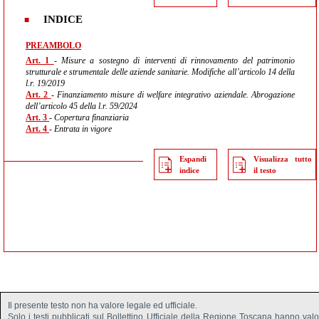
INDICE
PREAMBOLO
Art. 1
- Misure a sostegno di interventi di rinnovamento del patrimonio
strutturale e strumentale delle aziende sanitarie. Modifiche all’articolo 14 della
l.r. 19/2019
Art. 2
- Finanziamento misure di welfare integrativo aziendale. Abrogazione
dell’articolo 45 della l.r. 59/2024
Art. 3
- Copertura finanziaria
Art. 4
- Entrata in vigore
Espandi
Visualizza tutto
indice
il testo
Il presente testo non ha valore legale ed ufficiale.
Solo i testi pubblicati sul Bollettino Ufficiale della Regione Toscana hanno val