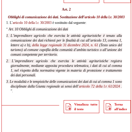
Art. 2
Obblighi di comunicazione dei dati. Sostituzione dell’
articolo 10 della l.r. 30/2003
1.
L’
articolo 10 della l.r. 30/2003
è sostituito dal seguente:
“
Art. 10 Obblighi di comunicazione dei dati
1. L’imprenditore agricolo che esercita le attività agrituristiche è tenuto alla
comunicazione dei dati richiesti per le finalità di cui all’articolo 13, comma 1,
lettere a) e b),
della legge regionale 31 dicembre 2024, n. 61
(Testo unico del
turismo) al comune capofila della comunità d’ambito turistico o all’unione dei
comuni competente per territorio.
2. L’imprenditore agricolo che esercita le attività agrituristiche registra
giornalmente, mediante apposita procedura telematica, i dati di cui al comma
1, nel rispetto della normativa vigente in materia di protezione e trattamento
dei dati personali.
3. Le modalità e le tempistiche delle comunicazioni dei dati di cui al comma 1 sono
disciplinate dalla Giunta regionale ai sensi dell’
articolo 72 della l.r. 61/2024
.
”.
Visualizza tutto
Torna
il testo
all'indice