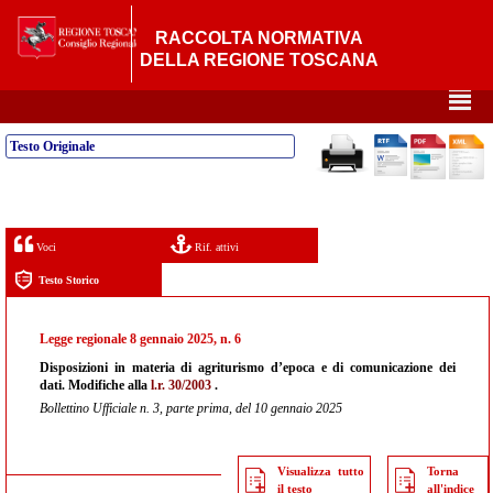
RACCOLTA NORMATIVA
DELLA REGIONE TOSCANA
²
Testo Originale
Voci
Rif. attivi
Testo Storico
Legge regionale 8 gennaio 2025, n. 6
Disposizioni in materia di agriturismo d’epoca e di comunicazione dei
dati. Modifiche alla
l.r. 30/2003
.
Bollettino Ufficiale n. 3, parte prima, del 10 gennaio 2025
Visualizza tutto
Torna
il testo
all'indice