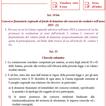
Visualizza tutto
Torna
il testo
all'indice
Art. 14 bis
Concorso finanziario regionale al fondo di dotazione dei consorzi da costituire nell'anno
2025
(1)
1.
Nel caso in cui la Giunta regionale aderisca nell'anno 2025 a consorzi di cui ha
promosso la costituzione ai sensi dell'articolo 3, comma 1, concorre al
finanziamento del relativo fondo di dotazione proporzionalmente alla relativa
quota di partecipazione, nel limite delle risorse di cui all'articolo 16, comma 1
bis.
Art. 15
Clausola valutativa
1.
La commissione consiliare competente per materia, ai sensi degli articoli 19 e 45
dello Statuto, procede alla verifica sull’efficacia della presente legge e ne valuta i
risultati ottenuti.
2.
A tal fine, entro due anni dall’entrata in vigore della presente legge e, per gli anni
successivi, entro il 31 dicembre di ogni anno, la Giunta regionale trasmette al
Consiglio regionale una relazione che descrive, in particolare:
a)
le dotazioni finanziarie ed immobiliari dei consorzi costituiti, specificando
la quantità e la tipologia dei soggetti ad essi partecipanti;
b)
le azioni promosse dai consorzi medesimi finalizzate alla
reindustrializzazione del territorio di riferimento, le imprese coinvolte ed i
risultati conseguiti;