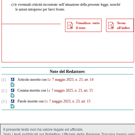
c)
le eventuali criticità riscontrate nell’attuazione della presente legge, nonché
le azioni intraprese per farvi fronte.
Visualizza tutto
Torna
il testo
all'indice
Note del Redattore:
Articolo inserito con
l.r. 7 maggio 2025, n. 23, art. 14
[1]
Comma inserito con
l.r. 7 maggio 2025, n. 23, art. 15
[2 ]
Parole inserite con
l.r. 7 maggio 2025, n. 23, art. 15
[3 ]
Il presente testo non ha valore legale ed ufficiale.
Solo i testi pubblicati sul Bollettino Ufficiale della Regione Toscana hanno val