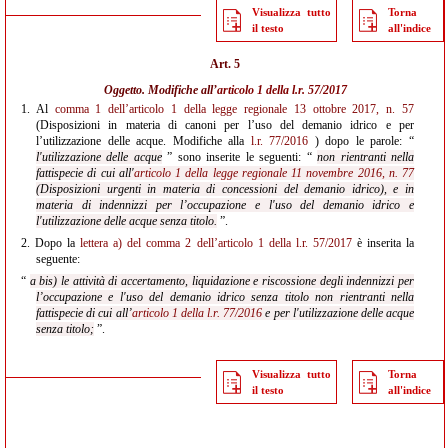
Visualizza tutto
Torna
il testo
all'indice
Art. 5
Oggetto. Modifiche all’
articolo 1 della l.r. 57/2017
1.
Al
comma 1 dell’articolo 1 della legge regionale 13 ottobre 2017, n. 57
(Disposizioni in materia di canoni per l’uso del demanio idrico e per
l’utilizzazione delle acque. Modifiche alla
l.r. 77/2016
) dopo le parole: “
l'utilizzazione delle acque
” sono inserite le seguenti: “
non rientranti nella
fattispecie di cui all'
articolo 1 della legge regionale 11 novembre 2016, n. 77
(Disposizioni urgenti in materia di concessioni del demanio idrico), e in
materia di indennizzi per l’occupazione e l'uso del demanio idrico e
l'utilizzazione delle acque senza titolo.
”.
2.
Dopo la
lettera a) del comma 2 dell’articolo 1 della l.r. 57/2017
è inserita la
seguente:
“
a bis) le attività di accertamento, liquidazione e riscossione degli indennizzi per
l’occupazione e l'uso del demanio idrico senza titolo non rientranti nella
fattispecie di cui all’
articolo 1 della l.r. 77/2016
e per l'utilizzazione delle acque
senza titolo;
”.
Visualizza tutto
Torna
il testo
all'indice