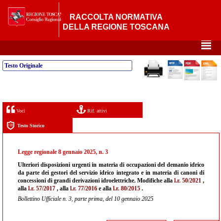
RACCOLTA NORMATIVA
DELLA REGIONE TOSCANA
²
Testo Originale
Voci
Rif. attivi
Testo Storico
Legge regionale 8 gennaio 2025, n. 3
Ulteriori disposizioni urgenti in materia di occupazioni del demanio idrico
da parte dei gestori del servizio idrico integrato e in materia di canoni di
concessioni di grandi derivazioni idroelettriche. Modifiche alla
l.r. 50/2021
,
alla
l.r. 57/2017
, alla
l.r. 77/2016
e alla
l.r. 80/2015
.
Bollettino Ufficiale n. 3, parte prima, del 10 gennaio 2025