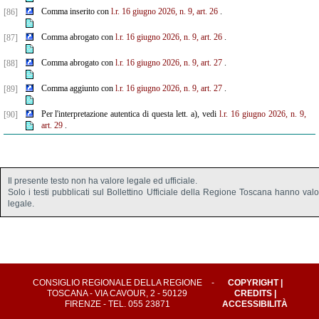
Comma inserito con
l.r. 16 giugno 2026, n. 9, art. 26
.
[86]
Comma abrogato con
l.r. 16 giugno 2026, n. 9, art. 26
.
[87]
Comma abrogato con
l.r. 16 giugno 2026, n. 9, art. 27
.
[88]
Comma aggiunto con
l.r. 16 giugno 2026, n. 9, art. 27
.
[89]
Per l'interpretazione autentica di questa lett. a), vedi
l.r. 16 giugno 2026, n. 9,
[90]
art. 29
.
Il presente testo non ha valore legale ed ufficiale.
Solo i testi pubblicati sul Bollettino Ufficiale della Regione Toscana hanno val
legale.
CONSIGLIO REGIONALE DELLA REGIONE
-
COPYRIGHT
|
TOSCANA - VIA CAVOUR, 2 - 50129
CREDITS
|
FIRENZE - TEL. 055 23871
ACCESSIBILITÀ