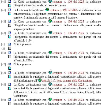
[40]
La Corte costituzionale con
sentenza n. 196 del 2025
ha dichiarato
l’illegittimità costituzionale del presente comma.
[41]
La Corte costituzionale con
sentenza n. 196 del 2025
ha dichiarato, in via
consequenziale, l’illegittimità costituzionale del comma 4 limitatamente alle
parole «, è limitata alla sezione in cui il maestro è iscritto».
[42]
La Corte costituzionale con
sentenza n. 196 del 2025
ha dichiarato
l’illegittimità costituzionale del comma 3 limitatamente alle parole «nella
singola specialità».
[43]
La Corte costituzionale con
sentenza n. 196 del 2025
ha dichiarato
l’illegittimità costituzionale del comma 2 limitatamente alle parole «di cui
all’articolo 113».
Note soppresse.
[44-
45]
[46]
La Corte costituzionale con
sentenza n. 196 del 2025
ha dichiarato
l’illegittimità costituzionale del comma 2 limitatamente alle parole «di cui
all’articolo 127».
Nota soppressa.
[47]
[48]
La Corte costituzionale con
sentenza n. 196 del 2025
ha dichiarato
inammissibile la questione di legittimità costituzionale sollevata sull’articolo
118 in riferimento all’
articolo 117, terzo comma, della Costituzione
.
[49]
La Corte costituzionale con
sentenza n. 196 del 2025
ha dichiarato
inammissibile la questione di legittimità costituzionale sollevata sull’articolo
130, comma 1, in riferimento all’articolo 117, secondo comma, lettera l), della
Costituzione.
[50]
La Corte costituzionale con
sentenza n. 196 del 2025
ha dichiarato
inammissibile la questione di legittimità costituzionale sollevata sull’articolo