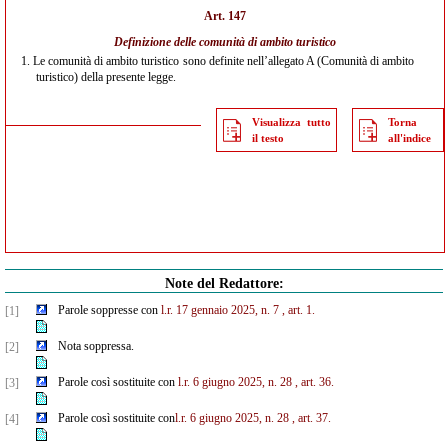
Art. 147
Definizione delle comunità di ambito turistico
1.
Le comunità di ambito turistico sono definite nell’allegato A (Comunità di ambito
turistico) della presente legge.
Visualizza tutto
Torna
il testo
all'indice
Note del Redattore:
Parole soppresse con
l.r. 17 gennaio 2025, n. 7
, art. 1.
[1]
Nota soppressa.
[2]
Parole così sostituite con
l.r. 6 giugno 2025, n. 28
, art. 36.
[3]
Parole così sostituite con
l.r. 6 giugno 2025, n. 28
, art. 37.
[4]