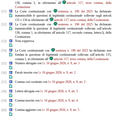
130, comma 3, in riferimento all’
articolo 117, terzo comma, della
Costituzione
[51]
La Corte costituzionale con
sentenza n. 196 del 2025
ha dichiarato
inammissibile le questioni di legittimità costituzionale sollevate sugli articoli
131 e 134 in riferimento all’
articolo 117, terzo comma, della Costituzione
.
[52]
La Corte costituzionale con
sentenza n. 196 del 2025
ha dichiarato
inammissibile la questione di legittimità costituzionale sollevata sull’articolo
136, comma 1, in riferimento all’articolo 117, secondo comma, lettera l), della
Costituzione.
Nota soppressa.
[53]
[54]
La Corte costituzionale con
sentenza n. 196 del 2025
ha dichiarato non
fondata la questione di legittimità costituzionale sollevata sull’articolo 115,
comma 1, in riferimento all’
articolo 117, terzo comma, della Costituzione
.
Numero abrogato con
l.r. 16 giugno 2026, n. 9, art. 1
.
[55]
Parole inserite con
l.r. 16 giugno 2026, n. 9, art. 2
.
[56]
Comma così sostituito con
l.r. 16 giugno 2026, n. 9, art. 2
.
[57]
Lettera abrogata con
l.r. 16 giugno 2026, n. 9, art. 3
.
[58]
Comma inserito con
l.r. 16 giugno 2026, n. 9, art. 4
.
[59]
Comma aggiunto con
l.r. 16 giugno 2026, n. 9, art. 5
.
[60]