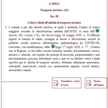
CAPO I
Trasporto turistico
(31)
Art. 91
Criteri e limiti all’attività di trasporto turistico
1.
I comuni a più alta densità turistica, ai quali è attribuito l’indice di sintesi
maggiore secondo la classificazione adottata dall’ISTAT ai sensi dell’
articolo 182, comma 2 bis, del decreto-legge 19 maggio 2020, n. 34
(Misure
urgenti in materia di salute, sostegno al lavoro e all'economia, nonché di
politiche sociali connesse all'emergenza epidemiologica da COVID-19),
convertito, con modificazioni, dalla
legge 17 luglio 2020, n. 77
, d’intesa
con la Regione, ai fini della corretta fruizione turistica del patrimonio storico,
artistico e culturale, nel rispetto dei principi di necessità, proporzionalità e non
discriminazione, possono individuare zone o aree in cui definire criteri e limiti
specifici per le attività di trasporto turistico effettuate utilizzando autovetture,
velocipedi, motoveicoli, veicoli con caratteristiche atipiche, veicoli elettrici,
aeromobili e natanti.
Visualizza tutto
Torna
il testo
all'indice