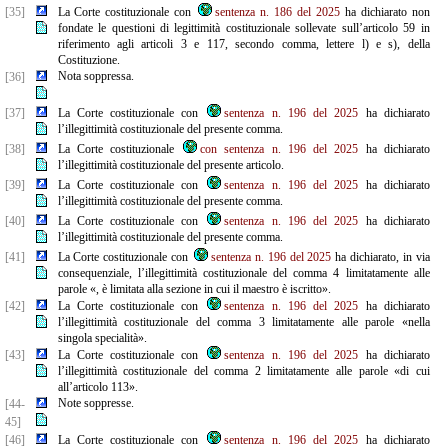
[35]
La Corte costituzionale con
sentenza n. 186 del 2025
ha dichiarato non
fondate le questioni di legittimità costituzionale sollevate sull’articolo 59 in
riferimento agli articoli 3 e 117, secondo comma, lettere l) e s), della
Costituzione.
Nota soppressa.
[36]
[37]
La Corte costituzionale con
sentenza n. 196 del 2025
ha dichiarato
l’illegittimità costituzionale del presente comma.
[38]
La Corte costituzionale
con sentenza n. 196 del 2025
ha dichiarato
l’illegittimità costituzionale del presente articolo.
[39]
La Corte costituzionale con
sentenza n. 196 del 2025
ha dichiarato
l’illegittimità costituzionale del presente comma.
[40]
La Corte costituzionale con
sentenza n. 196 del 2025
ha dichiarato
l’illegittimità costituzionale del presente comma.
[41]
La Corte costituzionale con
sentenza n. 196 del 2025
ha dichiarato, in via
consequenziale, l’illegittimità costituzionale del comma 4 limitatamente alle
parole «, è limitata alla sezione in cui il maestro è iscritto».
[42]
La Corte costituzionale con
sentenza n. 196 del 2025
ha dichiarato
l’illegittimità costituzionale del comma 3 limitatamente alle parole «nella
singola specialità».
[43]
La Corte costituzionale con
sentenza n. 196 del 2025
ha dichiarato
l’illegittimità costituzionale del comma 2 limitatamente alle parole «di cui
all’articolo 113».
Note soppresse.
[44-
45]
[46]
La Corte costituzionale con
sentenza n. 196 del 2025
ha dichiarato