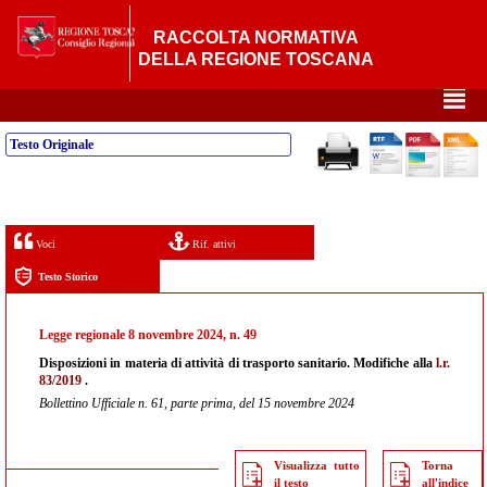
RACCOLTA NORMATIVA
DELLA REGIONE TOSCANA
²
Testo Originale
Voci
Rif. attivi
Testo Storico
Legge regionale 8 novembre 2024, n. 49
Disposizioni in materia di attività di trasporto sanitario. Modifiche alla
l.r.
83/2019
.
Bollettino Ufficiale n. 61, parte prima, del 15 novembre 2024
Visualizza tutto
Torna
il testo
all'indice