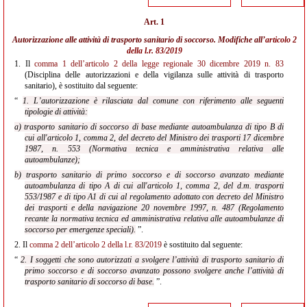
Art. 1
Autorizzazione alle attività di trasporto sanitario di soccorso. Modifiche all’
articolo 2
della l.r. 83/2019
1.
Il
comma 1 dell’articolo 2 della legge regionale 30 dicembre 2019 n. 83
(Disciplina delle autorizzazioni e della vigilanza sulle attività di trasporto
sanitario), è sostituito dal seguente:
“
1. L’autorizzazione è rilasciata dal comune con riferimento alle seguenti
tipologie di attività:
a) trasporto sanitario di soccorso di base mediante autoambulanza di tipo B di
cui all'articolo 1, comma 2, del decreto del Ministro dei trasporti 17 dicembre
1987, n. 553 (Normativa tecnica e amministrativa relativa alle
autoambulanze);
b) trasporto sanitario di primo soccorso e di soccorso avanzato mediante
autoambulanza di tipo A di cui all'articolo 1, comma 2, del d.m. trasporti
553/1987 e di tipo A1 di cui al regolamento adottato con decreto del Ministro
dei trasporti e della navigazione 20 novembre 1997, n. 487 (Regolamento
recante la normativa tecnica ed amministrativa relativa alle autoambulanze di
soccorso per emergenze speciali).
”.
2.
Il
comma 2 dell’articolo 2 della l.r. 83/2019
è sostituito dal seguente:
“
2. I soggetti che sono autorizzati a svolgere l’attività di trasporto sanitario di
primo soccorso e di soccorso avanzato possono svolgere anche l’attività di
trasporto sanitario di soccorso di base.
”.