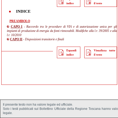
indice
il testo
INDICE
PREAMBOLO
CAPO I
- Raccordo tra le procedure di VIA e di autorizzazione unica per gli
impianti di produzione di energia da fonti rinnovabili. Modifiche alla l.r. 39/2005 e alla
l.r. 10/2010
CAPO II
- Disposizioni transitorie e finali
Espandi
Visualizza tutto
indice
il testo
Il presente testo non ha valore legale ed ufficiale.
Solo i testi pubblicati sul Bollettino Ufficiale della Regione Toscana hanno val
legale.