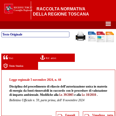
RACCOLTA NORMATIVA
DELLA REGIONE TOSCANA
²
Testo Originale
Voci
Rif. attivi
Testo Storico
Legge regionale 5 novembre 2024, n. 44
Disciplina del procedimento di rilascio dell’autorizzazione unica in materia
di energia da fonti rinnovabili in raccordo con le procedure di valutazione
di impatto ambientale. Modifiche alla
l.r. 39/2005
e alla
l.r. 10/2010
.
Bollettino Ufficiale n. 59, parte prima, dell' 8 novembre 2024
Espandi
Visualizza tutto