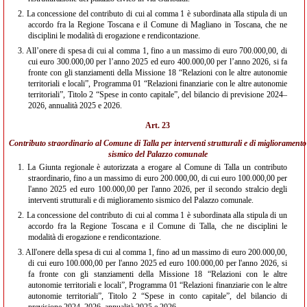
2.
La concessione del contributo di cui al comma 1 è subordinata alla stipula di un
accordo fra la Regione Toscana e il Comune di Magliano in Toscana, che ne
disciplini le modalità di erogazione e rendicontazione.
3.
All’onere di spesa di cui al comma 1, fino a un massimo di euro 700.000,00, di
cui euro 300.000,00 per l’anno 2025 ed euro 400.000,00 per l’anno 2026, si fa
fronte con gli stanziamenti della Missione 18 “Relazioni con le altre autonomie
territoriali e locali”, Programma 01 “Relazioni finanziarie con le altre autonomie
territoriali”, Titolo 2 “Spese in conto capitale”, del bilancio di previsione 2024–
2026, annualità 2025 e 2026.
Art. 23
Contributo straordinario al Comune di Talla per interventi strutturali e di miglioramento
sismico del Palazzo comunale
1.
La Giunta regionale è autorizzata a erogare al Comune di Talla un contributo
straordinario, fino a un massimo di euro 200.000,00, di cui euro 100.000,00 per
l'anno 2025 ed euro 100.000,00 per l'anno 2026, per il secondo stralcio degli
interventi strutturali e di miglioramento sismico del Palazzo comunale.
2.
La concessione del contributo di cui al comma 1 è subordinata alla stipula di un
accordo fra la Regione Toscana e il Comune di Talla, che ne disciplini le
modalità di erogazione e rendicontazione.
3.
All'onere della spesa di cui al comma 1, fino ad un massimo di euro 200.000,00,
di cui euro 100.000,00 per l'anno 2025 ed euro 100.000,00 per l'anno 2026, si
fa fronte con gli stanziamenti della Missione 18 “Relazioni con le altre
autonomie territoriali e locali”, Programma 01 “Relazioni finanziarie con le altre
autonomie territoriali”, Titolo 2 “Spese in conto capitale”, del bilancio di