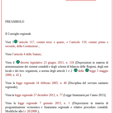
PREAMBOLO
Il Consiglio regionale
Visti l
’articolo 117, commi terzo e quarto, e l’articolo 119, commi primo e
secondo, della Costituzione
;
Visto
l’articolo 4 dello Statuto;
Visto il
decreto legislativo 23 giugno 2011, n. 118
(Disposizioni in materia di
armonizzazione dei sistemi contabili e degli schemi di bilancio delle Regioni, degli enti
locali e dei loro organismi, a norma degli articoli 1 e 2
della
legge 5 maggio
2009, n. 42
);
Vista la
legge regionale 24 febbraio 2005, n. 40
(Disciplina del servizio sanitario
regionale);
Vista la
legge regionale 27 dicembre 2012, n. 77
(Legge finanziaria per l’anno 2013);
Vista la
legge regionale 7 gennaio 2015, n. 1
(Disposizioni in materia di
programmazione economica e finanziaria regionale e relative procedure contabili.
Modifiche alla
l.r. 20/2008
);