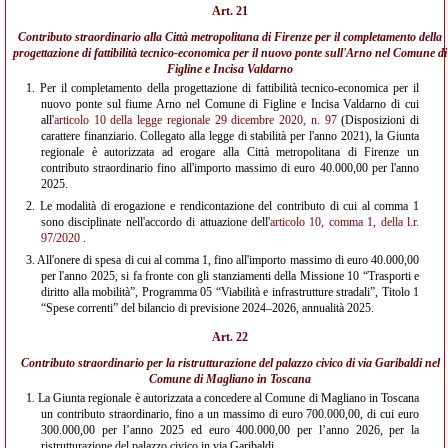
Art. 21
Contributo straordinario alla Città metropolitana di Firenze per il completamento della
progettazione di fattibilità tecnico-economica per il nuovo ponte sull'Arno nel Comune di
Figline e Incisa Valdarno
1.
Per il completamento della progettazione di fattibilità tecnico-economica per il
nuovo ponte sul fiume Arno nel Comune di Figline e Incisa Valdarno di cui
all'
articolo 10 della legge regionale 29 dicembre 2020, n. 97
(Disposizioni di
carattere finanziario. Collegato alla legge di stabilità per l'anno 2021), la Giunta
regionale è autorizzata ad erogare alla Città metropolitana di Firenze un
contributo straordinario fino all'importo massimo di euro 40.000,00 per l'anno
2025.
2.
Le modalità di erogazione e rendicontazione del contributo di cui al comma 1
sono disciplinate nell'accordo di attuazione dell'
articolo 10, comma 1, della l.r.
97/2020
.
3.
All'onere di spesa di cui al comma 1, fino all'importo massimo di euro 40.000,00
per l'anno 2025, si fa fronte con gli stanziamenti della Missione 10 “Trasporti e
diritto alla mobilità”, Programma 05 “Viabilità e infrastrutture stradali”, Titolo 1
“Spese correnti” del bilancio di previsione 2024–2026, annualità 2025.
Art. 22
Contributo straordinario per la ristrutturazione del palazzo civico di via Garibaldi nel
Comune di Magliano in Toscana
1.
La Giunta regionale è autorizzata a concedere al Comune di Magliano in Toscana
un contributo straordinario, fino a un massimo di euro 700.000,00, di cui euro
300.000,00 per l’anno 2025 ed euro 400.000,00 per l’anno 2026, per la
ristrutturazione del palazzo civico in via Garibaldi.