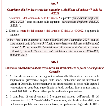
Art. 7
Contributo alla Fondazione festival pucciniano. Modifiche all’
articolo 47 della l.r.
40/2022
1.
Al
comma 1 dell’articolo 47 della l.r. 40/2022
le parole: “
per ciascuno degli anni
2022 e 2023
” sono sostituite dalle seguenti: “
per ciascuno degli anni dal 2022
al 2024
”.
2.
Dopo la
lettera b) del comma 4 dell’articolo 47 della l.r. 40/2022
è aggiunta la
seguente:
“
b bis) fino a un massimo di euro 660.000,00 per l’annualità 2024, con gli
stanziamenti della Missione 5 “Tutela e valorizzazione dei beni e delle attività
culturali”, Programma 02 “Attività culturali e interventi diversi nel settore
culturale”, Titolo 1 “Spese correnti” del bilancio di previsione 2024–2026,
annualità 2024.
”.
Art. 8
Contributo straordinario al concessionario dei diritti esclusivi di pesca nella laguna di
Orbetello
1.
Al fine di assicurare un sostegno immediato alla filiera della pesca e della
acquacoltura, gravemente colpita dallo shock ambientale che ha investito la
laguna di Orbetello, al concessionario dei diritti esclusivi di pesca nella laguna è
riconosciuto un contributo straordinario a fondo perduto, fino a un massimo di
euro 450.000,00 per l’anno 2024, per la perdita della produzione.
2.
Il contributo di cui al comma 1 è erogato nel rispetto dell’articolo 48 del
regolamento (UE) 2022/2473 della Commissione, del 14 dicembre 2022, che
dichiara compatibili con il mercato interno, in applicazione degli articoli 107 e