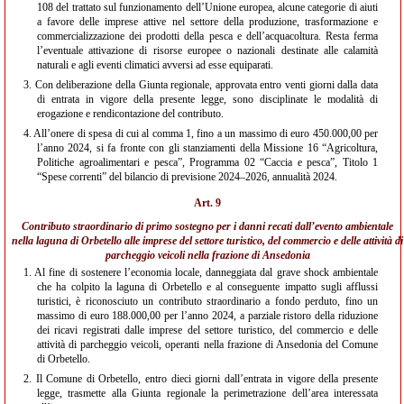
108 del trattato sul funzionamento dell’Unione europea, alcune categorie di aiuti
a favore delle imprese attive nel settore della produzione, trasformazione e
commercializzazione dei prodotti della pesca e dell’acquacoltura. Resta ferma
l’eventuale attivazione di risorse europee o nazionali destinate alle calamità
naturali e agli eventi climatici avversi ad esse equiparati.
3.
Con deliberazione della Giunta regionale, approvata entro venti giorni dalla data
di entrata in vigore della presente legge, sono disciplinate le modalità di
erogazione e rendicontazione del contributo.
4.
All’onere di spesa di cui al comma 1, fino a un massimo di euro 450.000,00 per
l’anno 2024, si fa fronte con gli stanziamenti della Missione 16 “Agricoltura,
Politiche agroalimentari e pesca”, Programma 02 “Caccia e pesca”, Titolo 1
“Spese correnti” del bilancio di previsione 2024–2026, annualità 2024.
Art. 9
Contributo straordinario di primo sostegno per i danni recati dall’evento ambientale
nella laguna di Orbetello alle imprese del settore turistico, del commercio e delle attività di
parcheggio veicoli nella frazione di Ansedonia
1.
Al fine di sostenere l’economia locale, danneggiata dal grave shock ambientale
che ha colpito la laguna di Orbetello e al conseguente impatto sugli afflussi
turistici, è riconosciuto un contributo straordinario a fondo perduto, fino un
massimo di euro 188.000,00 per l’anno 2024, a parziale ristoro della riduzione
dei ricavi registrati dalle imprese del settore turistico, del commercio e delle
attività di parcheggio veicoli, operanti nella frazione di Ansedonia del Comune
di Orbetello.
2.
Il Comune di Orbetello, entro dieci giorni dall’entrata in vigore della presente
legge, trasmette alla Giunta regionale la perimetrazione dell’area interessata