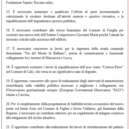
Fondazione Sipario Toscana onlus;
15. È necessario aumentare e qualificare l’offerta di sport incrementando e
valorizzando le strutture destinate all’attività motoria e sportivo ricreativa, e la
riqualificazione dell’impiantistica sportiva pubblica;
16. È necessario contribuire allo sforzo finanziario del Comune di Fauglia per
costruire una nuova sede dell’Istituto Comprensivo Giovanni Mariti poiché l’attuale ha
mostrato criticità sulla sicurezza dell’edificio;
17. È necessario concorrere ai lavori per la riapertura della strada comunale
denominata “Via del Monte di Balbano”, arteria di comunicazione e funzionale
collegamento fra i territori di Massarosa e Lucca;
18. È opportuno sostenere i lavori di riqualificazione dell’asse viario “Certosa-Pieve”
nel Comune di Calci, che versa in un significativo stato di degrado;
19. È opportuno concorrere alle spese di realizzazione degli interventi di manutenzione
straordinaria sulla viabilità pubblica necessari a migliorare i collegamenti con
l'Osservatorio gravitazionale europeo (European Gravitational Observatory “EGO”)
situato a Cascina;
20. Per il completamento della progettazione di fattibilità tecnico-economica del nuovo
ponte sul fiume Arno nel Comune di Figline e Incisa Valdarno, già finanziata dalla
Regione, è necessario un contributo ulteriore per un supplemento di indagine connessa
alla mitigazione del rischio idraulico;
21. È opportuno contribuire alla realizzazione dei lavori di ristrutturazione del palazzo