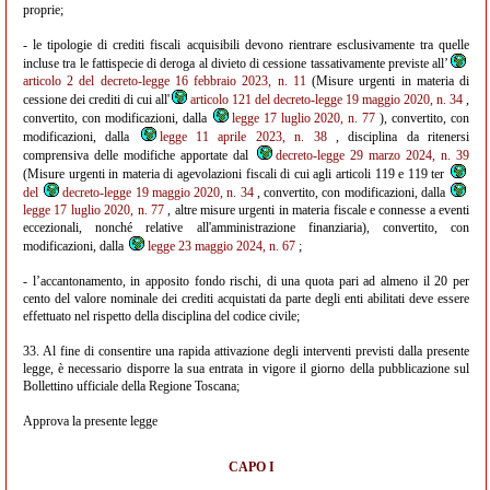
proprie;
- le tipologie di crediti fiscali acquisibili devono rientrare esclusivamente tra quelle
incluse tra le fattispecie di deroga al divieto di cessione tassativamente previste all’
articolo 2 del decreto-legge 16 febbraio 2023, n. 11
(Misure urgenti in materia di
cessione dei crediti di cui all'
articolo 121 del decreto-legge 19 maggio 2020, n. 34
,
convertito, con modificazioni, dalla
legge 17 luglio 2020, n. 77
), convertito, con
modificazioni, dalla
legge 11 aprile 2023, n. 38
, disciplina da ritenersi
comprensiva delle modifiche apportate dal
decreto-legge 29 marzo 2024, n. 39
(Misure urgenti in materia di agevolazioni fiscali di cui agli articoli 119 e 119 ter
del
decreto-legge 19 maggio 2020, n. 34
, convertito, con modificazioni, dalla
legge 17 luglio 2020, n. 77
, altre misure urgenti in materia fiscale e connesse a eventi
eccezionali, nonché relative all'amministrazione finanziaria), convertito, con
modificazioni, dalla
legge 23 maggio 2024, n. 67
;
- l’accantonamento, in apposito fondo rischi, di una quota pari ad almeno il 20 per
cento del valore nominale dei crediti acquistati da parte degli enti abilitati deve essere
effettuato nel rispetto della disciplina del codice civile;
33. Al fine di consentire una rapida attivazione degli interventi previsti dalla presente
legge, è necessario disporre la sua entrata in vigore il giorno della pubblicazione sul
Bollettino ufficiale della Regione Toscana;
Approva la presente legge
CAPO I