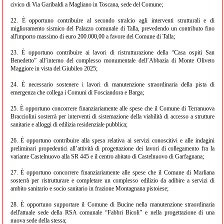
civico di Via Garibaldi a Magliano in Toscana, sede del Comune;
22. È opportuno contribuire al secondo stralcio agli interventi strutturali e di
miglioramento sismico del Palazzo comunale di Talla, prevedendo un contributo fino
all'importo massimo di euro 200.000,00 a favore del Comune di Talla;
23. È opportuno contribuire ai lavori di ristrutturazione della “Casa ospiti San
Benedetto” all’interno del complesso monumentale dell’Abbazia di Monte Oliveto
Maggiore in vista del Giubileo 2025;
24. È necessario sostenere i lavori di manutenzione straordinaria della pista di
emergenza che collega i Comuni di Fosciandora e Barga;
25. È opportuno concorrere finanziariamente alle spese che il Comune di Terranuova
Bracciolini sosterrà per interventi di sistemazione della viabilità di accesso a strutture
sanitarie e alloggi di edilizia residenziale pubblica;
26. È opportuno contribuire alla spesa relativa ai servizi conoscitivi e alle indagini
preliminari propedeutici all’attività di progettazione dei lavori di collegamento fra la
variante Castelnuovo alla SR 445 e il centro abitato di Castelnuovo di Garfagnana;
27. È opportuno concorrere finanziariamente alle spese che il Comune di Marliana
sosterrà per ristrutturare e completare un complesso edilizio da adibire a servizi di
ambito sanitario e socio sanitario in frazione Montagnana pistoiese;
28. È opportuno supportare il Comune di Bucine nella manutenzione straordinaria
dell'attuale sede della RSA comunale “Fabbri Bicoli” e nella progettazione di una
nuova sede della stessa;