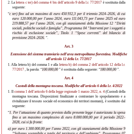
2.
La
lettera c ter) del comma 4 bis dell’articolo 9 della l.r. 77/2017
è sostituita dalla
seguente:
“
c ter) fino ad un massimo di euro 450.932,3 per il triennio 2024–2026, di cui
euro 120.000,00 per l’anno 2024, euro 111.043,73 per l’anno 2025 ed euro
219.888,57 per l’anno 2026, con gli stanziamenti della Missione 12 “Diritti
sociali, politiche sociali e famiglia”, Programma 04 “Interventi per i soggetti a
rischio di esclusione sociale”, Titolo 1 “Spese correnti” del bilancio di
previsione 2024–2026.
”.
Art. 3
Estensione del sistema tramviario nell’area metropolitana fiorentina. Modifiche
all’
articolo 12 della l.r. 77/2017
1.
Alla lettera b) del comma 1 e alla
lettera b) del comma 2 dell’articolo 12 della l.r.
77/2017
, la parola: “
100.000,00
” è sostituita dalla seguente: “
180.000,00
”.
Art. 4
Custodi della montagna toscana. Modifiche all’
articolo 6 della l.r. 4/2022
1.
Il
comma 1 dell’articolo 6 della legge regionale 1 marzo 2022, n. 4
(Custodi della
montagna toscana. Disposizioni finalizzate a contrastare lo spopolamento e a
rivitalizzare il tessuto sociale ed economico dei territori montani), è sostituito dal
seguente:
“
1. Per l’attuazione di quanto previsto dalla presente legge è autorizzata la spesa
fino a un massimo complessivo di euro 8.000.000,00 per il periodo 2022–
2028, cui si fa fronte:
a) per euro 1.300.000,00 per l’anno 2022, con gli stanziamenti della Missione 9
“Sviluppo sostenibile e tutela del territorio e dell’ambiente”, Programma 07