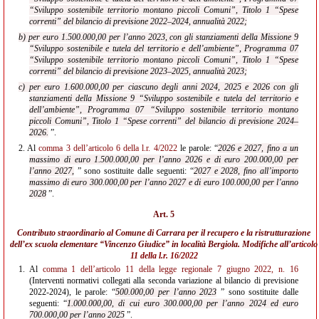
“Sviluppo sostenibile territorio montano piccoli Comuni”, Titolo 1 “Spese
correnti” del bilancio di previsione 2022–2024, annualità 2022;
b) per euro 1.500.000,00 per l’anno 2023, con gli stanziamenti della Missione 9
“Sviluppo sostenibile e tutela del territorio e dell’ambiente”, Programma 07
“Sviluppo sostenibile territorio montano piccoli Comuni”, Titolo 1 “Spese
correnti” del bilancio di previsione 2023–2025, annualità 2023;
c) per euro 1.600.000,00 per ciascuno degli anni 2024, 2025 e 2026 con gli
stanziamenti della Missione 9 “Sviluppo sostenibile e tutela del territorio e
dell’ambiente”, Programma 07 “Sviluppo sostenibile territorio montano
piccoli Comuni”, Titolo 1 “Spese correnti” del bilancio di previsione 2024–
2026.
”.
2.
Al
comma 3 dell’articolo 6 della l.r. 4/2022
le parole: “
2026 e 2027, fino a un
massimo di euro 1.500.000,00 per l’anno 2026 e di euro 200.000,00 per
l’anno 2027,
” sono sostituite dalle seguenti: “
2027 e 2028, fino all’importo
massimo di euro 300.000,00 per l’anno 2027 e di euro 100.000,00 per l’anno
2028
”.
Art. 5
Contributo straordinario al Comune di Carrara per il recupero e la ristrutturazione
dell’ex scuola elementare “Vincenzo Giudice” in località Bergiola. Modifiche all’
articolo
11 della l.r. 16/2022
1.
Al
comma 1 dell’articolo 11 della legge regionale 7 giugno 2022, n. 16
(Interventi normativi collegati alla seconda variazione al bilancio di previsione
2022-2024), le parole: “
500.000,00 per l’anno 2023
” sono sostituite dalle
seguenti: “
1.000.000,00, di cui euro 300.000,00 per l’anno 2024 ed euro
700.000,00 per l’anno 2025
”.