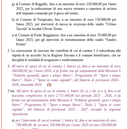
g)
al Comune di Reggello, fino a un massimo di euro 220.000,00 per l'anno
2025, per la realizzazione di una nuova struttura a copertura di un'area
dell’impianto comunale per il gioco del tennis;
h)
al Comune di Vicopisano, fino a un massimo di euro 150.000,00 per
l'anno 2025, per interventi di messa in sicurezza dello stadio “Urbino
Taccola” in località Uliveto Terme;
i)
al Comune di Ponte Buggianese, fino a un massimo di euro 70.000,00 per
l'anno 2025, per gli interventi di ristrutturazione dello stadio “Sandro
Pertini”.
2.
La concessione di ciascuno dei contributi di cui al comma 1 è subordinata alla
stipula di un accordo fra la Regione Toscana e il comune beneficiario, che ne
disciplini le modalità di erogazione e rendicontazione.
3.
All’onere di spesa di cui al comma 1, lettera a), fino a un massimo di euro
200.000,00 per l’anno 2024, si fa fronte con gli stanziamenti della Missione 6
“Politiche giovanili, sport e tempo libero”, Programma 01 “Sport e tempo
libero”, Titolo 2 “Spese in conto capitale”, del bilancio di previsione 2024 –
2026, annualità 2024.
(5)
3 bis.
All’onere di spesa di cui al comma 1, lettere b), c), e da e) a i), fino a un
massimo complessivo di euro 2.715.000,00 nel periodo 2025 – 2026, si fa
fronte con gli stanziamenti della Missione 6 “Politiche giovanili, sport e tempo
libero”, Programma 01 “Sport e tempo libero”, Titolo 2 “Spese in conto
capitale”, del bilancio di previsione 2025 – 2027, secondo la seguente
ripartizione:
a)
per l’intervento di cui al comma 1, lettera b), fino a un massimo di euro
700.000,00, di cui euro 350.000,00 per l’anno 2025 ed euro 350.000,00