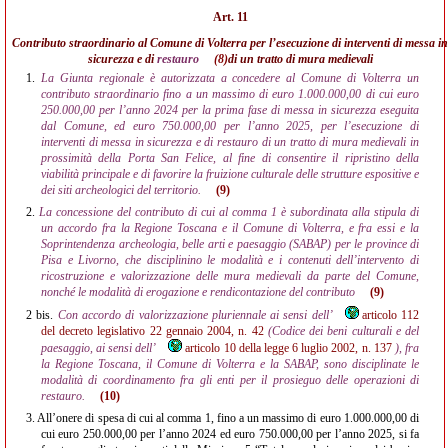
Art. 11
Contributo straordinario al Comune di Volterra per l’esecuzione di interventi di messa in
sicurezza e di
restauro
(8)
di un tratto di mura medievali
1.
La Giunta regionale è autorizzata a concedere al Comune di Volterra un
contributo straordinario fino a un massimo di euro 1.000.000,00 di cui euro
250.000,00 per l’anno 2024 per la prima fase di messa in sicurezza eseguita
dal Comune, ed euro 750.000,00 per l’anno 2025, per l’esecuzione di
interventi di messa in sicurezza e di restauro di un tratto di mura medievali in
prossimità della Porta San Felice, al fine di consentire il ripristino della
viabilità principale e di favorire la fruizione culturale delle strutture espositive e
dei siti archeologici del territorio.
(9)
2.
La concessione del contributo di cui al comma 1 è subordinata alla stipula di
un accordo fra la Regione Toscana e il Comune di Volterra, e fra essi e la
Soprintendenza archeologia, belle arti e paesaggio (SABAP) per le province di
Pisa e Livorno, che disciplinino le modalità e i contenuti dell’intervento di
ricostruzione e valorizzazione delle mura medievali da parte del Comune,
nonché le modalità di erogazione e rendicontazione del contributo
(9)
2 bis.
Con accordo di valorizzazione pluriennale ai sensi dell’
articolo 112
del decreto legislativo 22 gennaio 2004, n. 42
(Codice dei beni culturali e del
paesaggio, ai sensi dell’
articolo 10 della legge 6 luglio 2002, n. 137
), fra
la Regione Toscana, il Comune di Volterra e la SABAP, sono disciplinate le
modalità di coordinamento fra gli enti per il prosieguo delle operazioni di
restauro.
(10)
3.
All’onere di spesa di cui al comma 1, fino a un massimo di euro 1.000.000,00 di
cui euro 250.000,00 per l’anno 2024 ed euro 750.000,00 per l’anno 2025, si fa