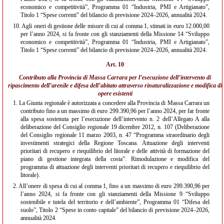
economico e competitività”, Programma 01 “Industria, PMI e Artigianato”,
Titolo 1 “Spese correnti” del bilancio di previsione 2024–2026, annualità 2024.
10.
Agli oneri di gestione delle misure di cui al comma 1, stimati in euro 12.000,00
per l’anno 2024, si fa fronte con gli stanziamenti della Missione 14 “Sviluppo
economico e competitività”, Programma 01 “Industria, PMI e Artigianato”,
Titolo 1 “Spese correnti” del bilancio di previsione 2024–2026, annualità 2024.
Art. 10
Contributo alla Provincia di Massa Carrara per l’esecuzione dell’intervento di
ripascimento dell’arenile e difesa dell’abitato attraverso rinaturalizzazione e modifica di
opere esistenti
1.
La Giunta regionale è autorizzata a concedere alla Provincia di Massa Carrara un
contributo fino a un massimo di euro 299.390,96 per l’anno 2024, per far fronte
alla spesa sostenuta per l’esecuzione dell’intervento n. 2 dell’Allegato A alla
deliberazione del Consiglio regionale 19 dicembre 2012, n. 107 (Deliberazione
del Consiglio regionale 11 marzo 2003, n. 47 “Programma straordinario degli
investimenti strategici della Regione Toscana. Attuazione degli interventi
prioritari di recupero e riequilibrio del litorale e delle attività di formazione del
piano di gestione integrata della costa”. Rimodulazione e modifica del
programma di attuazione degli interventi prioritari di recupero e riequilibrio del
litorale).
2.
All’onere di spesa di cui al comma 1, fino a un massimo di euro 299.390,96 per
l’anno 2024, si fa fronte con gli stanziamenti della Missione 9 “Sviluppo
sostenibile e tutela del territorio e dell’ambiente”, Programma 01 “Difesa del
suolo”, Titolo 2 “Spese in conto capitale” del bilancio di previsione 2024–2026,
annualità 2024.