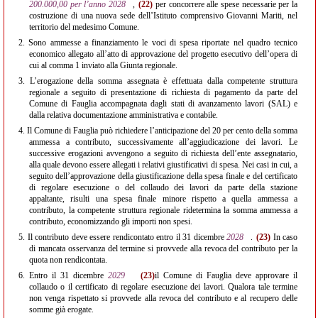
200.000,00 per l’anno 2028
,
(22)
per concorrere alle spese necessarie per la
costruzione di una nuova sede dell’Istituto comprensivo Giovanni Mariti, nel
territorio del medesimo Comune.
2.
Sono ammesse a finanziamento le voci di spesa riportate nel quadro tecnico
economico allegato all’atto di approvazione del progetto esecutivo dell’opera di
cui al comma 1 inviato alla Giunta regionale.
3.
L’erogazione della somma assegnata è effettuata dalla competente struttura
regionale a seguito di presentazione di richiesta di pagamento da parte del
Comune di Fauglia accompagnata dagli stati di avanzamento lavori (SAL) e
dalla relativa documentazione amministrativa e contabile.
4.
Il Comune di Fauglia può richiedere l’anticipazione del 20 per cento della somma
ammessa a contributo, successivamente all’aggiudicazione dei lavori. Le
successive erogazioni avvengono a seguito di richiesta dell’ente assegnatario,
alla quale devono essere allegati i relativi giustificativi di spesa. Nei casi in cui, a
seguito dell’approvazione della giustificazione della spesa finale e del certificato
di regolare esecuzione o del collaudo dei lavori da parte della stazione
appaltante, risulti una spesa finale minore rispetto a quella ammessa a
contributo, la competente struttura regionale ridetermina la somma ammessa a
contributo, economizzando gli importi non spesi.
5.
Il contributo deve essere rendicontato entro il 31 dicembre
2028
.
(23)
In caso
di mancata osservanza del termine si provvede alla revoca del contributo per la
quota non rendicontata.
6.
Entro il 31 dicembre
2029
(23)
il Comune di Fauglia deve approvare il
collaudo o il certificato di regolare esecuzione dei lavori. Qualora tale termine
non venga rispettato si provvede alla revoca del contributo e al recupero delle
somme già erogate.