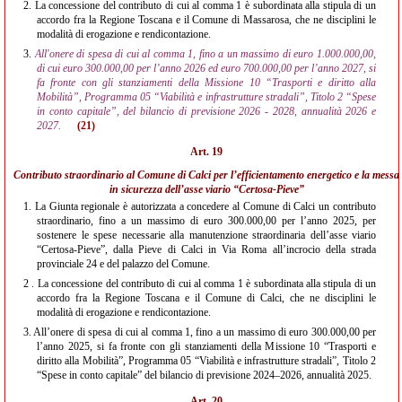
2.
La concessione del contributo di cui al comma 1 è subordinata alla stipula di un
accordo fra la Regione Toscana e il Comune di Massarosa, che ne disciplini le
modalità di erogazione e rendicontazione.
3.
All'onere di spesa di cui al comma 1, fino a un massimo di euro 1.000.000,00,
di cui euro 300.000,00 per l’anno 2026 ed euro 700.000,00 per l’anno 2027, si
fa fronte con gli stanziamenti della Missione 10 “Trasporti e diritto alla
Mobilità”, Programma 05 “Viabilità e infrastrutture stradali”, Titolo 2 “Spese
in conto capitale”, del bilancio di previsione 2026 - 2028, annualità 2026 e
2027.
(21)
Art. 19
Contributo straordinario al Comune di Calci per l’efficientamento energetico e la messa
in sicurezza dell’asse viario “Certosa-Pieve”
1.
La Giunta regionale è autorizzata a concedere al Comune di Calci un contributo
straordinario, fino a un massimo di euro 300.000,00 per l’anno 2025, per
sostenere le spese necessarie alla manutenzione straordinaria dell’asse viario
“Certosa-Pieve”, dalla Pieve di Calci in Via Roma all’incrocio della strada
provinciale 24 e del palazzo del Comune.
2
. La concessione del contributo di cui al comma 1 è subordinata alla stipula di un
accordo fra la Regione Toscana e il Comune di Calci, che ne disciplini le
modalità di erogazione e rendicontazione.
3.
All’onere di spesa di cui al comma 1, fino a un massimo di euro 300.000,00 per
l’anno 2025, si fa fronte con gli stanziamenti della Missione 10 “Trasporti e
diritto alla Mobilità”, Programma 05 “Viabilità e infrastrutture stradali”, Titolo 2
“Spese in conto capitale” del bilancio di previsione 2024–2026, annualità 2025.
Art. 20