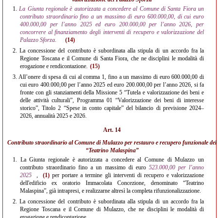
1.
La Giunta regionale è autorizzata a concedere al Comune di Santa Fiora un
contributo straordinario fino a un massimo di euro 600.000,00, di cui euro
400.000,00 per l’anno 2025 ed euro 200.000,00 per l’anno 2026, per
concorrere al finanziamento degli interventi di recupero e valorizzazione del
Palazzo Sforza.
(14)
2.
La concessione del contributo è subordinata alla stipula di un accordo fra la
Regione Toscana e il Comune di Santa Fiora, che ne disciplini le modalità di
erogazione e rendicontazione.
(15)
3.
All’onere di spesa di cui al comma 1, fino a un massimo di euro 600.000,00 di
cui euro 400.000,00 per l’anno 2025 ed euro 200.000,00 per l’anno 2026, si fa
fronte con gli stanziamenti della Missione 5 “Tutela e valorizzazione dei beni e
delle attività culturali”, Programma 01 “Valorizzazione dei beni di interesse
storico”, Titolo 2 “Spese in conto capitale” del bilancio di previsione 2024–
2026, annualità 2025 e 2026.
Art. 14
Contributo straordinario al Comune di Mulazzo per restauro e recupero funzionale del
“Teatrino Malaspina”
1.
La Giunta regionale è autorizzata a concedere al Comune di Mulazzo un
contributo straordinario fino a un massimo di euro
523.000,00 per l’anno
2025
,
(1)
per portare a termine gli interventi di recupero e valorizzazione
dell'edificio ex oratorio Immacolata Concezione, denominato “Teatrino
Malaspina”, già intrapresi, e realizzarne altresì la completa rifunzionalizzazione.
2.
La concessione del contributo è subordinata alla stipula di un accordo fra la
Regione Toscana e il Comune di Mulazzo, che ne disciplini le modalità di
erogazione e rendicontazione.