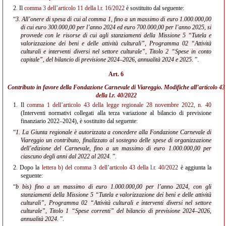
2.
Il
comma 3 dell’articolo 11 della l.r. 16/2022
è sostituito dal seguente:
“
3. All’onere di spesa di cui al comma 1, fino a un massimo di euro 1.000.000,00
di cui euro 300.000,00 per l’anno 2024 ed euro 700.000,00 per l’anno 2025, si
provvede con le risorse di cui agli stanziamenti della Missione 5 “Tutela e
valorizzazione dei beni e delle attività culturali”, Programma 02 “Attività
culturali e interventi diversi nel settore culturale”, Titolo 2 “Spese in conto
capitale”, del bilancio di previsione 2024–2026, annualità 2024 e 2025.
”.
Art. 6
Contributo in favore della Fondazione Carnevale di Viareggio. Modifiche all’
articolo 43
della l.r. 40/2022
1.
Il
comma 1 dell’articolo 43 della legge regionale 28 novembre 2022, n. 40
(Interventi normativi collegati alla terza variazione al bilancio di previsione
finanziario 2022–2024), è sostituito dal seguente:
“
1. La Giunta regionale è autorizzata a concedere alla Fondazione Carnevale di
Viareggio un contributo, finalizzato al sostegno delle spese di organizzazione
dell’edizione del Carnevale, fino a un massimo di euro 1.000.000,00 per
ciascuno degli anni dal 2022 al 2024.
”.
2.
Dopo la
lettera b) del comma 3 dell’articolo 43 della l.r. 40/2022
è aggiunta la
seguente:
“
b bis) fino a un massimo di euro 1.000.000,00 per l’anno 2024, con gli
stanziamenti della Missione 5 “Tutela e valorizzazione dei beni e delle attività
culturali”, Programma 02 “Attività culturali e interventi diversi nel settore
culturale”, Titolo 1 “Spese correnti” del bilancio di previsione 2024–2026,
annualità 2024.
”.