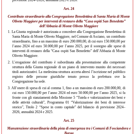
previsione 2024–2026, annualità 2025 e 2026.
Art. 24
Contributo straordinario alla Congregazione Benedettina di Santa Maria di Monte
Oliveto Maggiore per interventi di restauro della “Casa ospiti San Benedetto”
dell’Abbazia di Monte Oliveto Maggiore
1.
La Giunta regionale è autorizzata a concedere alla Congregazione Benedettina di
Santa Maria di Monte Oliveto Maggiore, nel Comune di Asciano, un contributo
straordinario, fino a un massimo di euro 200.000,00, di cui euro 150.000,00 per
l’anno 2024 ed euro 50.000,00 per l’anno 2025, per il sostegno alle spese di
interventi di restauro della “Casa ospiti San Benedetto” dell’Abbazia di Monte
Oliveto Maggiore.
2.
L’erogazione del contributo è subordinata alla presentazione alla competente
struttura della Giunta regionale di un piano di intervento munito dei necessari
titoli autorizzativi. La medesima struttura accerta altresì l’iscrizione nel pubblico
registro delle persone giuridiche tenuto presso la prefettura ove la
Congregazione ha sede.
3.
All’onere di spesa di cui al comma 1, fino a un massimo di euro 200.000,00, di
cui euro 150.000,00 per l’anno 2024 ed euro 50.000,00 per l’anno 2025, si fa
fronte con gli stanziamenti della Missione 5 “Tutela e valorizzazione dei beni e
delle attività culturali”, Programma 01 “Valorizzazione dei beni di interesse
storico”, Titolo 2 “Spese in conto capitale” del bilancio di previsione 2024–
2026, annualità 2024 e 2025.
Art. 25
Manutenzione straordinaria della pista di emergenza tra i Comuni di Fosciandora e
Barga