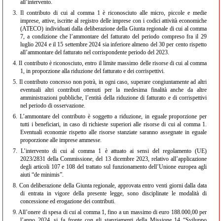
all’intervento.
3.
Il contributo di cui al comma 1 è riconosciuto alle micro, piccole e medie
imprese, attive, iscritte al registro delle imprese con i codici attività economiche
(ATECO) individuati dalla deliberazione della Giunta regionale di cui al comma
7, a condizione che l’ammontare del fatturato del periodo compreso fra il 29
luglio 2024 e il 15 settembre 2024 sia inferiore almeno del 30 per cento rispetto
all’ammontare del fatturato nel corrispondente periodo del 2023.
4.
Il contributo è riconosciuto, entro il limite massimo delle risorse di cui al comma
1, in proporzione alla riduzione del fatturato e dei corrispettivi.
5.
Il contributo concesso non potrà, in ogni caso, superare congiuntamente ad altri
eventuali altri contributi ottenuti per la medesima finalità anche da altre
amministrazioni pubbliche, l’entità della riduzione di fatturato e di corrispettivi
nel periodo di osservazione.
6.
L’ammontare del contributo è soggetto a riduzione, in eguale proporzione per
tutti i beneficiari, in caso di richieste superiori alle risorse di cui al comma 1.
Eventuali economie rispetto alle risorse stanziate saranno assegnate in eguale
proporzione alle imprese ammesse.
7.
L’intervento di cui al comma 1 è attuato ai sensi del regolamento (UE)
2023/2831 della Commissione, del 13 dicembre 2023, relativo all’applicazione
degli articoli 107 e 108 del trattato sul funzionamento dell’Unione europea agli
aiuti “de minimis”.
8.
Con deliberazione della Giunta regionale, approvata entro venti giorni dalla data
di entrata in vigore della presente legge, sono disciplinate le modalità di
concessione ed erogazione dei contributi.
9.
All’onere di spesa di cui al comma 1, fino a un massimo di euro 188.000,00 per
l’anno 2024, si fa fronte con gli stanziamenti della Missione 14 “Sviluppo