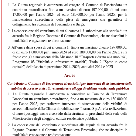
1.
La Giunta regionale è autorizzata ad erogare al Comune di Fosciandora un
contributo straordinario fino a un massimo di euro 197.000,00, di cui euro
17.000,00 per l’anno 2024 ed euro 180.000,00 per l’anno 2025, per la
manutenzione straordinaria della pista di emergenza che garantisce il
collegamento tra i Comuni di Fosciandora e Barga.
2.
La concessione del contributo di cui al comma 1 è subordinata alla stipula di un
accordo fra la Regione Toscana e il Comune di Fosciandora, che ne disciplini le
modalità di erogazione e rendicontazione.
3.
All’onere della spesa di cui al comma 1, fino a un massimo di euro 197.000,00,
di cui euro 17.000,00 per l’anno 2024 ed euro 180.000,00 per l’anno 2025, si fa
fronte con gli stanziamenti della Missione 10 “Trasporti e diritto alla mobilità”,
Programma 05 “Viabilità e infrastrutture stradali”, Titolo 2 “Spese in conto
capitale”, del bilancio di previsione 2024–2026, annualità 2024 e 2025.
Art. 26
Contributo al Comune di Terranuova Bracciolini per interventi di sistemazione della
viabilità di accesso a strutture sanitarie e alloggi di edilizia residenziale pubblica
1.
La Giunta regionale è autorizzata a concedere al Comune di Terranuova
Bracciolini un contributo straordinario, fino a un massimo di euro 150.000,00
per l’anno 2025, per realizzare interventi di sistemazione della viabilità di
accesso alla sede della Clinica di riabilitazione Toscana S.p.A. e la realizzazione
di nuovi posteggi, anche a servizio della struttura, in prossimità della sede della
Misericordia e degli alloggi di edilizia residenziale pubblica.
2.
La concessione del contributo è subordinata alla stipula di un accordo fra la
Regione Toscana e il Comune di Terranuova Bracciolini, che ne disciplini le
modalità di erogazione e rendicontazione.