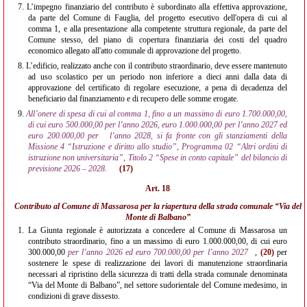
7.
L’impegno finanziario del contributo è subordinato alla effettiva approvazione,
da parte del Comune di Fauglia, del progetto esecutivo dell'opera di cui al
comma 1, e alla presentazione alla competente struttura regionale, da parte del
Comune stesso, del piano di copertura finanziaria dei costi del quadro
economico allegato all'atto comunale di approvazione del progetto.
8.
L’edificio, realizzato anche con il contributo straordinario, deve essere mantenuto
ad uso scolastico per un periodo non inferiore a dieci anni dalla data di
approvazione del certificato di regolare esecuzione, a pena di decadenza del
beneficiario dal finanziamento e di recupero delle somme erogate.
9.
All’onere di spesa di cui al comma 1, fino a un massimo di euro 1.700.000,00,
di cui euro 500.000,00 per l’anno 2026, euro 1.000.000,00 per l’anno 2027 ed
euro 200.000,00 per
l’anno 2028, si fa fronte con gli stanziamenti della
Missione 4 “Istruzione e diritto allo studio”, Programma 02 “Altri ordini di
istruzione non universitaria”, Titolo 2 “Spese in conto capitale” del bilancio di
previsione 2026 – 2028.
(17)
Art. 18
Contributo al Comune di Massarosa per la riapertura della strada comunale “Via del
Monte di Balbano”
1.
La Giunta regionale è autorizzata a concedere al Comune di Massarosa un
contributo straordinario, fino a un massimo di euro 1.000.000,00, di cui euro
300.000,00
per l’anno 2026 ed euro 700.000,00 per l’anno 2027
,
(20)
per
sostenere le spese di realizzazione dei lavori di manutenzione straordinaria
necessari al ripristino della sicurezza di tratti della strada comunale denominata
“Via del Monte di Balbano”, nel settore sudorientale del Comune medesimo, in
condizioni di grave dissesto.