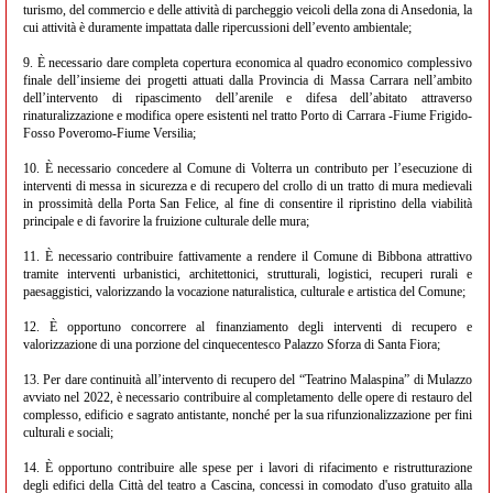
turismo, del commercio e delle attività di parcheggio veicoli della zona di Ansedonia, la
cui attività è duramente impattata dalle ripercussioni dell’evento ambientale;
9. È necessario dare completa copertura economica al quadro economico complessivo
finale dell’insieme dei progetti attuati dalla Provincia di Massa Carrara nell’ambito
dell’intervento di ripascimento dell’arenile e difesa dell’abitato attraverso
rinaturalizzazione e modifica opere esistenti nel tratto Porto di Carrara -Fiume Frigido-
Fosso Poveromo-Fiume Versilia;
10. È necessario concedere al Comune di Volterra un contributo per l’esecuzione di
interventi di messa in sicurezza e di recupero del crollo di un tratto di mura medievali
in prossimità della Porta San Felice, al fine di consentire il ripristino della viabilità
principale e di favorire la fruizione culturale delle mura;
11. È necessario contribuire fattivamente a rendere il Comune di Bibbona attrattivo
tramite interventi urbanistici, architettonici, strutturali, logistici, recuperi rurali e
paesaggistici, valorizzando la vocazione naturalistica, culturale e artistica del Comune;
12. È opportuno concorrere al finanziamento degli interventi di recupero e
valorizzazione di una porzione del cinquecentesco Palazzo Sforza di Santa Fiora;
13. Per dare continuità all’intervento di recupero del “Teatrino Malaspina” di Mulazzo
avviato nel 2022, è necessario contribuire al completamento delle opere di restauro del
complesso, edificio e sagrato antistante, nonché per la sua rifunzionalizzazione per fini
culturali e sociali;
14. È opportuno contribuire alle spese per i lavori di rifacimento e ristrutturazione
degli edifici della Città del teatro a Cascina, concessi in comodato d'uso gratuito alla