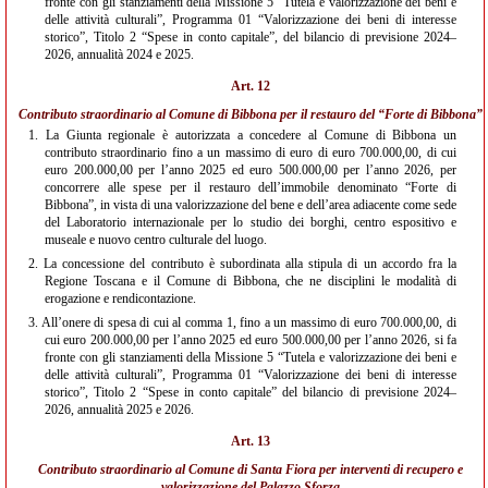
fronte con gli stanziamenti della Missione 5 “Tutela e valorizzazione dei beni e
delle attività culturali”, Programma 01 “Valorizzazione dei beni di interesse
storico”, Titolo 2 “Spese in conto capitale”, del bilancio di previsione 2024–
2026, annualità 2024 e 2025.
Art. 12
Contributo straordinario al Comune di Bibbona per il restauro del “Forte di Bibbona”
1.
La Giunta regionale è autorizzata a concedere al Comune di Bibbona un
contributo straordinario fino a un massimo di euro di euro 700.000,00, di cui
euro 200.000,00 per l’anno 2025 ed euro 500.000,00 per l’anno 2026, per
concorrere alle spese per il restauro dell’immobile denominato “Forte di
Bibbona”, in vista di una valorizzazione del bene e dell’area adiacente come sede
del Laboratorio internazionale per lo studio dei borghi, centro espositivo e
museale e nuovo centro culturale del luogo.
2.
La concessione del contributo è subordinata alla stipula di un accordo fra la
Regione Toscana e il Comune di Bibbona, che ne disciplini le modalità di
erogazione e rendicontazione.
3.
All’onere di spesa di cui al comma 1, fino a un massimo di euro 700.000,00, di
cui euro 200.000,00 per l’anno 2025 ed euro 500.000,00 per l’anno 2026, si fa
fronte con gli stanziamenti della Missione 5 “Tutela e valorizzazione dei beni e
delle attività culturali”, Programma 01 “Valorizzazione dei beni di interesse
storico”, Titolo 2 “Spese in conto capitale” del bilancio di previsione 2024–
2026, annualità 2025 e 2026.
Art. 13
Contributo straordinario al Comune di Santa Fiora per interventi di recupero e
valorizzazione del Palazzo Sforza