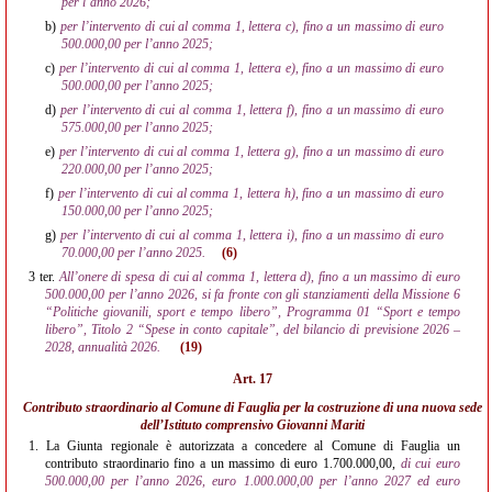
per l’anno 2026;
b)
per l’intervento di cui al comma 1, lettera c), fino a un massimo di euro
500.000,00 per l’anno 2025;
c)
per l’intervento di cui al comma 1, lettera e), fino a un massimo di euro
500.000,00 per l’anno 2025;
d)
per l’intervento di cui al comma 1, lettera f), fino a un massimo di euro
575.000,00 per l’anno 2025;
e)
per l’intervento di cui al comma 1, lettera g), fino a un massimo di euro
220.000,00 per l’anno 2025;
f)
per l’intervento di cui al comma 1, lettera h), fino a un massimo di euro
150.000,00 per l’anno 2025;
g)
per l’intervento di cui al comma 1, lettera i), fino a un massimo di euro
70.000,00 per l’anno 2025.
(6)
3 ter.
All’onere di spesa di cui al comma 1, lettera d), fino a un massimo di euro
500.000,00 per l’anno 2026, si fa fronte con gli stanziamenti della Missione 6
“Politiche giovanili, sport e tempo libero”, Programma 01 “Sport e tempo
libero”, Titolo 2 “Spese in conto capitale”, del bilancio di previsione 2026 –
2028, annualità 2026.
(19)
Art. 17
Contributo straordinario al Comune di Fauglia per la costruzione di una nuova sede
dell’Istituto comprensivo Giovanni Mariti
1.
La Giunta regionale è autorizzata a concedere al Comune di Fauglia un
contributo straordinario fino a un massimo di euro 1.700.000,00,
di cui euro
500.000,00 per l’anno 2026, euro 1.000.000,00 per l’anno 2027 ed euro