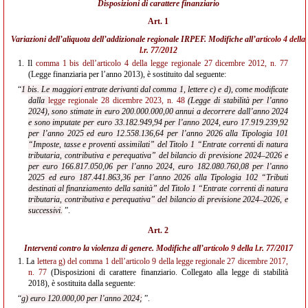
Disposizioni di carattere finanziario
Art. 1
Variazioni dell’aliquota dell’addizionale regionale IRPEF. Modifiche all’
articolo 4 della
l.r. 77/2012
1.
Il
comma 1 bis dell’articolo 4 della legge regionale 27 dicembre 2012, n. 77
(Legge finanziaria per l’anno 2013), è sostituito dal seguente:
“
1 bis. Le maggiori entrate derivanti dal comma 1, lettere c) e d), come modificate
dalla
legge regionale 28 dicembre 2023, n. 48
(Legge di stabilità per l’anno
2024), sono stimate in euro 200.000.000,00 annui a decorrere dall’anno 2024
e sono imputate per euro 33.182.949,94 per l’anno 2024, euro 17.919.239,92
per l’anno 2025 ed euro 12.558.136,64 per l’anno 2026 alla
Tipologia 101
“Imposte, tasse e proventi assimilati” del Titolo 1 “Entrate correnti di natura
tributaria, contributiva e perequativa” del bilancio di previsione 2024–2026 e
per euro 166.817.050,06 per l’anno 2024, euro 182.080.760,08 per l’anno
2025 ed euro 187.441.863,36 per l’anno 2026 alla Tipologia 102 “Tributi
destinati al finanziamento della sanità” del Titolo 1 “Entrate correnti di natura
tributaria, contributiva e perequativa” del bilancio di previsione 2024–2026, e
successivi.
”.
Art. 2
Interventi contro la violenza di genere. Modifiche all’
articolo 9 della l.r. 77/2017
1.
La
lettera g) del comma 1 dell’articolo 9 della legge regionale 27 dicembre 2017,
n. 77
(Disposizioni di carattere finanziario. Collegato alla legge di stabilità
2018), è sostituita dalla seguente:
“
g) euro 120.000,00 per l’anno 2024;
”.