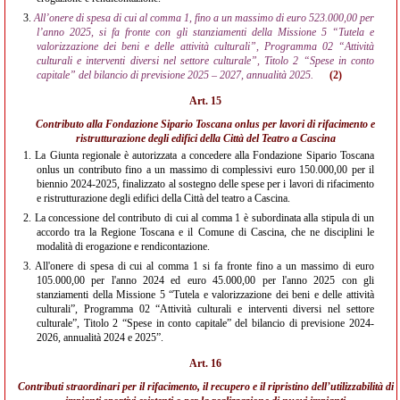
3.
All’onere di spesa di cui al comma 1, fino a un massimo di euro 523.000,00 per
l’anno 2025, si fa fronte con gli stanziamenti della Missione 5 “Tutela e
valorizzazione dei beni e delle attività culturali”, Programma 02 “Attività
culturali e interventi diversi nel settore culturale”, Titolo 2 “Spese in conto
capitale” del bilancio di previsione 2025 – 2027, annualità 2025.
(2)
Art. 15
Contributo alla Fondazione Sipario Toscana onlus per lavori di rifacimento e
ristrutturazione degli edifici della Città del Teatro a Cascina
1.
La Giunta regionale è autorizzata a concedere alla Fondazione Sipario Toscana
onlus un contributo fino a un massimo di complessivi euro 150.000,00 per il
biennio 2024-2025, finalizzato al sostegno delle spese per i lavori di rifacimento
e ristrutturazione degli edifici della Città del teatro a Cascina.
2.
La concessione del contributo di cui al comma 1 è subordinata alla stipula di un
accordo tra la Regione Toscana e il Comune di Cascina, che ne disciplini le
modalità di erogazione e rendicontazione.
3.
All'onere di spesa di cui al comma 1 si fa fronte fino a un massimo di euro
105.000,00 per l'anno 2024 ed euro 45.000,00 per l'anno 2025 con gli
stanziamenti della Missione 5 “Tutela e valorizzazione dei beni e delle attività
culturali”, Programma 02 “Attività culturali e interventi diversi nel settore
culturale”, Titolo 2 “Spese in conto capitale” del bilancio di previsione 2024-
2026, annualità 2024 e 2025”.
Art. 16
Contributi straordinari per il rifacimento, il recupero e il ripristino dell’utilizzabilità di