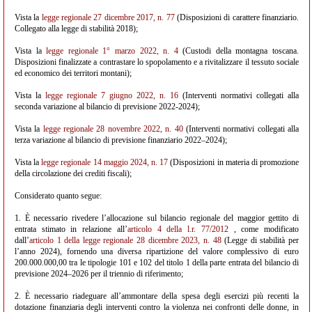
Vista la
legge regionale 27 dicembre 2017, n. 77
(Disposizioni di carattere finanziario.
Collegato alla legge di stabilità 2018);
Vista la
legge regionale 1° marzo 2022, n. 4
(Custodi della montagna toscana.
Disposizioni finalizzate a contrastare lo spopolamento e a rivitalizzare il tessuto sociale
ed economico dei territori montani);
Vista la
legge regionale 7 giugno 2022, n. 16
(Interventi normativi collegati alla
seconda variazione al bilancio di previsione 2022-2024);
Vista la
legge regionale 28 novembre 2022, n. 40
(Interventi normativi collegati alla
terza variazione al bilancio di previsione finanziario 2022–2024);
Vista la
legge regionale 14 maggio 2024, n. 17
(Disposizioni in materia di promozione
della circolazione dei crediti fiscali);
Considerato quanto segue:
1. È necessario rivedere l’allocazione sul bilancio regionale del maggior gettito di
entrata stimato in relazione all’
articolo 4 della l.r. 77/2012
, come modificato
dall’
articolo 1 della legge regionale 28 dicembre 2023, n. 48
(Legge di stabilità per
l’anno 2024), fornendo una diversa ripartizione del valore complessivo di euro
200.000.000,00 tra le tipologie 101 e 102 del titolo 1 della parte entrata del bilancio di
previsione 2024–2026 per il triennio di riferimento;
2. È necessario riadeguare all’ammontare della spesa degli esercizi più recenti la
dotazione finanziaria degli interventi contro la violenza nei confronti delle donne, in