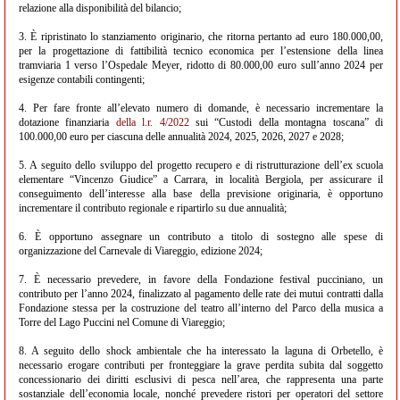
relazione alla disponibilità del bilancio;
3. È ripristinato lo stanziamento originario, che ritorna pertanto ad euro 180.000,00,
per la progettazione di fattibilità tecnico economica per l’estensione della linea
tramviaria 1 verso l’Ospedale Meyer, ridotto di 80.000,00 euro sull’anno 2024 per
esigenze contabili contingenti;
4. Per fare fronte all’elevato numero di domande, è necessario incrementare la
dotazione finanziaria
della
l.r. 4/2022
sui “Custodi della montagna toscana” di
100.000,00 euro per ciascuna delle annualità 2024, 2025, 2026, 2027 e 2028;
5. A seguito dello sviluppo del progetto recupero e di ristrutturazione dell’ex scuola
elementare “Vincenzo Giudice” a Carrara, in località Bergiola, per assicurare il
conseguimento dell’interesse alla base della previsione originaria, è opportuno
incrementare il contributo regionale e ripartirlo su due annualità;
6. È opportuno assegnare un contributo a titolo di sostegno alle spese di
organizzazione del Carnevale di Viareggio, edizione 2024;
7. È necessario prevedere, in favore della Fondazione festival pucciniano, un
contributo per l’anno 2024, finalizzato al pagamento delle rate dei mutui contratti dalla
Fondazione stessa per la costruzione del teatro all’interno del Parco della musica a
Torre del Lago Puccini nel Comune di Viareggio;
8. A seguito dello shock ambientale che ha interessato la laguna di Orbetello, è
necessario erogare contributi per fronteggiare la grave perdita subita dal soggetto
concessionario dei diritti esclusivi di pesca nell’area, che rappresenta una parte
sostanziale dell’economia locale, nonché prevedere ristori per operatori del settore