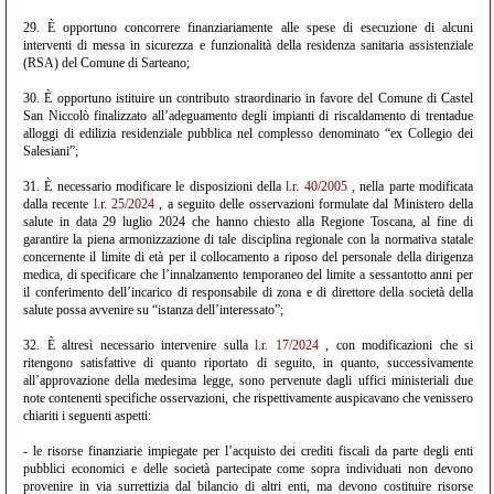
29. È opportuno concorrere finanziariamente alle spese di esecuzione di alcuni
interventi di messa in sicurezza e funzionalità della residenza sanitaria assistenziale
(RSA) del Comune di Sarteano;
30. È opportuno istituire un contributo straordinario in favore del Comune di Castel
San Niccolò finalizzato all’adeguamento degli impianti di riscaldamento di trentadue
alloggi di edilizia residenziale pubblica nel complesso denominato “ex Collegio dei
Salesiani”;
31. È necessario modificare le disposizioni della
l.r. 40/2005
, nella parte modificata
dalla recente
l.r. 25/2024
, a seguito delle osservazioni formulate dal Ministero della
salute in data 29 luglio 2024 che hanno chiesto alla Regione Toscana, al fine di
garantire la piena armonizzazione di tale disciplina regionale con la normativa statale
concernente il limite di età per il collocamento a riposo del personale della dirigenza
medica, di specificare che l’innalzamento temporaneo del limite a sessantotto anni per
il conferimento dell’incarico di responsabile di zona e di direttore della società della
salute possa avvenire su “istanza dell’interessato”;
32. È altresì necessario intervenire sulla
l.r. 17/2024
, con modificazioni che si
ritengono satisfattive di quanto riportato di seguito, in quanto, successivamente
all’approvazione della medesima legge, sono pervenute dagli uffici ministeriali due
note contenenti specifiche osservazioni, che rispettivamente auspicavano che venissero
chiariti i seguenti aspetti:
- le risorse finanziarie impiegate per l’acquisto dei crediti fiscali da parte degli enti
pubblici economici e delle società partecipate come sopra individuati non devono
provenire in via surrettizia dal bilancio di altri enti, ma devono costituire risorse