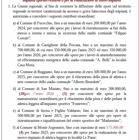
impianti sportivi esistenti o per la realizzazione di nuovi impianti
1.
La Giunta regionale, al fine di sostenere la diffusione dello sport sul territorio
regionale in territori caratterizzati da assenza o grave fatiscenza degli impianti, è
autorizzata a concedere i seguenti contributi straordinari:
a)
al Comune di Fucecchio, fino a un massimo di euro 200.000,00 per l’anno
2024, per concorrere alle spese per i lavori di ristrutturazione ai fini della
messa a norma e messa in sicurezza dello stadio comunale “Filippo
Corsini”;
b)
al Comune di Castiglione della Pescaia, fino a un massimo di euro
700.000,00, di cui euro 350.000,00 per l'anno 2025 ed euro 350.000,00
per l'anno 2026, per concorrere alle spese per i lavori di ammodernamento
ed efficientamento energetico dello stadio comunale “A. Belli” in località
Casa Mora;
c)
al Comune di Buggiano, fino a un massimo di euro 500.000,00 per l'anno
2025, per concorrere alle spese per il rifacimento della pista di atletica e
aree connesse dello stadio comunale “Alberto Benedetti”;
d)
al Comune di San Miniato, fino a un massimo di euro 500.000,00,
(18)
per l’anno 2026
,
(3)
per concorrere alle spese per la
manutenzione straordinaria per il rifacimento della pista e delle pedane di
atletica leggera all'impianto sportivo “Fontevivo”;
e)
al Comune di Incisa e Figline Valdarno, fino a un massimo di euro
500.000,00 per l'anno 2025, per concorrere alle spese per opere di
ristrutturazione e riqualificazione del centro sportivo del “Madonnino”;
f)
al Comune di Monte Argentario, fino a un massimo di euro
575.000,00
(4)
per l'anno 2025, per concorrere alle spese per la realizzazione di un
nuovo impianto di atletica leggera in località Le Piane;