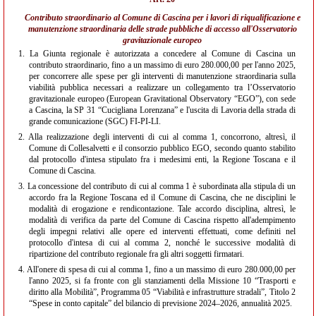
Contributo straordinario al Comune di Cascina per i lavori di riqualificazione e
manutenzione straordinaria delle strade pubbliche di accesso all'Osservatorio
gravitazionale europeo
1.
La Giunta regionale è autorizzata a concedere al Comune di Cascina un
contributo straordinario, fino a un massimo di euro 280.000,00 per l'anno 2025,
per concorrere alle spese per gli interventi di manutenzione straordinaria sulla
viabilità pubblica necessari a realizzare un collegamento tra l’Osservatorio
gravitazionale europeo (European Gravitational Observatory “EGO”), con sede
a Cascina, la SP 31 “Cucigliana Lorenzana” e l'uscita di Lavoria della strada di
grande comunicazione (SGC) FI-PI-LI.
2.
Alla realizzazione degli interventi di cui al comma 1, concorrono, altresì, il
Comune di Collesalvetti e il consorzio pubblico EGO, secondo quanto stabilito
dal protocollo d'intesa stipulato fra i medesimi enti, la Regione Toscana e il
Comune di Cascina.
3.
La concessione del contributo di cui al comma 1 è subordinata alla stipula di un
accordo fra la Regione Toscana ed il Comune di Cascina, che ne disciplini le
modalità di erogazione e rendicontazione. Tale accordo disciplina, altresì, le
modalità di verifica da parte del Comune di Cascina rispetto all'adempimento
degli impegni relativi alle opere ed interventi effettuati, come definiti nel
protocollo d'intesa di cui al comma 2, nonché le successive modalità di
ripartizione del contributo regionale fra gli altri soggetti firmatari.
4.
All'onere di spesa di cui al comma 1, fino a un massimo di euro 280.000,00 per
l'anno 2025, si fa fronte con gli stanziamenti della Missione 10 “Trasporti e
diritto alla Mobilità”, Programma 05 “Viabilità e infrastrutture stradali”, Titolo 2
“Spese in conto capitale” del bilancio di previsione 2024–2026, annualità 2025.