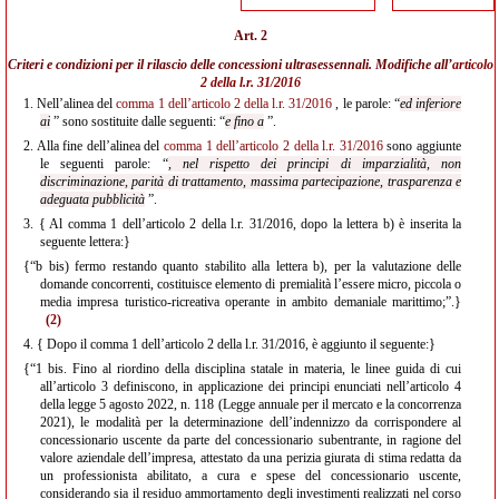
Art. 2
Criteri e condizioni per il rilascio delle concessioni ultrasessennali. Modifiche all’
articolo
2 della l.r. 31/2016
1.
Nell’alinea del
comma 1 dell’articolo 2 della l.r. 31/2016
, le parole: “
ed inferiore
ai
” sono sostituite dalle seguenti: “
e fino a
”.
2.
Alla fine dell’alinea del
comma 1 dell’articolo 2 della l.r. 31/2016
sono aggiunte
le seguenti parole: “
, nel rispetto dei principi di imparzialità, non
discriminazione, parità di trattamento, massima partecipazione, trasparenza e
adeguata pubblicità
”.
3.
{ Al comma 1 dell’articolo 2 della l.r. 31/2016, dopo la lettera b) è inserita la
seguente lettera:}
{“b bis) fermo restando quanto stabilito alla lettera b), per la valutazione delle
domande concorrenti, costituisce elemento di premialità l’essere micro, piccola o
media impresa turistico-ricreativa operante in ambito demaniale marittimo;”.}
(2)
4.
{ Dopo il comma 1 dell’articolo 2 della l.r. 31/2016, è aggiunto il seguente:}
{“1 bis. Fino al riordino della disciplina statale in materia, le linee guida di cui
all’articolo 3 definiscono, in applicazione dei principi enunciati nell’articolo 4
della legge 5 agosto 2022, n. 118 (Legge annuale per il mercato e la concorrenza
2021), le modalità per la determinazione dell’indennizzo da corrispondere al
concessionario uscente da parte del concessionario subentrante, in ragione del
valore aziendale dell’impresa, attestato da una perizia giurata di stima redatta da
un professionista abilitato, a cura e spese del concessionario uscente,
considerando sia il residuo ammortamento degli investimenti realizzati nel corso