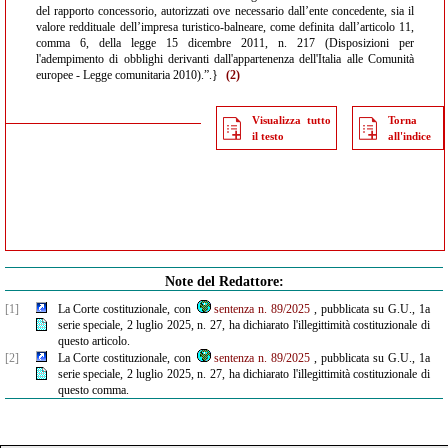
del rapporto concessorio, autorizzati ove necessario dall’ente concedente, sia il
valore reddituale dell’impresa turistico-balneare, come definita dall’articolo 11,
comma 6, della legge 15 dicembre 2011, n. 217 (Disposizioni per
l'adempimento di obblighi derivanti dall'appartenenza dell'Italia alle Comunità
europee - Legge comunitaria 2010).”.}
(2)
Visualizza tutto
Torna
il testo
all'indice
Note del Redattore:
[1]
La Corte costituzionale, con
sentenza n. 89/2025
, pubblicata su G.U., 1a
serie speciale, 2 luglio 2025, n. 27, ha dichiarato l'illegittimità costituzionale di
questo articolo.
[2]
La Corte costituzionale, con
sentenza n. 89/2025
, pubblicata su G.U., 1a
serie speciale, 2 luglio 2025, n. 27, ha dichiarato l'illegittimità costituzionale di
questo comma.