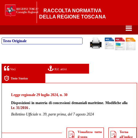
RACCOLTA NORMATIVA
DELLA REGIONE TOSCANA
²
Testo Originale
Voci
Rif. attivi
Testo Storico
Legge regionale 29 luglio 2024, n. 30
Disposizioni in materia di concessioni demaniali marittime. Modifiche alla
l.r. 31/2016
.
Bollettino Ufficiale n. 39, parte prima, del 7 agosto 2024
Visualizza tutto
Torna
il testo
all'indice