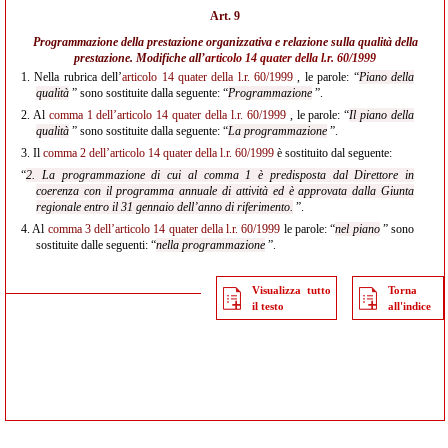
Art. 9
Programmazione della prestazione organizzativa e relazione sulla qualità della
prestazione. Modifiche all’
articolo 14 quater della l.r. 60/1999
1.
Nella rubrica dell’
articolo 14 quater della l.r. 60/1999
, le parole: “
Piano della
qualità
” sono sostituite dalla seguente: “
Programmazione
”.
2.
Al
comma 1 dell’articolo 14 quater della l.r. 60/1999
, le parole: “
Il piano della
qualità
” sono sostituite dalla seguente: “
La programmazione
”.
3.
Il
comma 2 dell’articolo 14 quater della l.r. 60/1999
è sostituito dal seguente:
“
2. La programmazione di cui al comma 1 è predisposta dal Direttore in
coerenza
con il programma annuale di attività ed è approvata dalla Giunta
regionale entro il 31 gennaio dell’anno
di riferimento.
”.
4.
Al
comma 3 dell’articolo 14 quater della l.r. 60/1999
le parole: “
nel piano
” sono
sostituite dalle seguenti: “
nella programmazione
”.
Visualizza tutto
Torna
il testo
all'indice