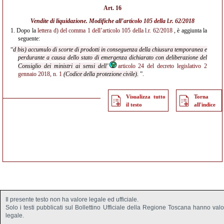
Art. 16
Vendite di liquidazione. Modifiche all’
articolo 105 della l.r. 62/2018
1.
Dopo la
lettera d) del comma 1 dell’articolo 105 della l.r. 62/2018
, è aggiunta la
seguente:
“
d bis) accumulo di scorte di prodotti in conseguenza della chiusura temporanea e
perdurante a causa dello stato di emergenza dichiarato con deliberazione del
Consiglio dei ministri ai sensi dell’
articolo 24 del decreto legislativo 2
gennaio 2018, n. 1
(Codice della protezione civile).
”.
Visualizza tutto
Torna
il testo
all'indice
Il presente testo non ha valore legale ed ufficiale.
Solo i testi pubblicati sul Bollettino Ufficiale della Regione Toscana hanno val
legale.