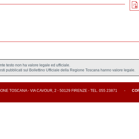
ente testo non ha valore legale ed ufficiale.
testi pubblicati sul Bollettino Ufficiale della Regione Toscana hanno valore legale.
E TOSCANA - VIA CAVOUR, 2 - 50129 FIRENZE - TEL. 055 23871
-
CO