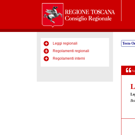
Leggi regionali
Testo Or
Regolamenti regionali
Regolamenti interni
Vo
L
Le
Bol