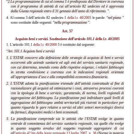
“
2.La programmazione di cui al comma 1 è predisposta dal Direttore in coerenza
con il programma di attività di cui all’articolo 82 undecies ed è approvata
dalla Giunta regionale entro il 31 gennaio dell’anno di riferimento.
”.
4.
Al comma 3 dell’articolo 82 undecies 1
della l.r. 40/2005
le parole: “
nel piano
”
sono sostituite dalle seguenti: “
nella programmazione
”.
Art. 57
Acquisto beni e servizi. Sostituzione dell’articolo 101.1
della l.r. 40/2005
1.
L’articolo 101.1
della l.r. 40/2000
5 è sostituito dal seguente:
“
Art. 101.1 Acquisto beni e servizi
1. L’ESTAR concorre alla definizione delle strategie di acquisto di beni e servizi
occorrenti alle aziende sanitarie ed agli enti del servizio sanitario regionale,
con cui determina, tenendo conto delle rispettive esigenze, i relativi fabbisogni
in stretta condivisione e coerenza con le indicazioni regionali orientate
all’appropriatezza d’uso e alla compatibilità economico-finanziaria.
2. L’ESTAR adotta la pianificazione triennale dell’attività contrattuale al fine di
razionalizzare gli acquisti ed ottimizzarne i costi, attraverso processi coerenti
con la tipologia di bene o servizio, garantendo, di norma, livelli regionali di
aggregazione del fabbisogno. La pianificazione può individuare quali livelli di
aggregazione del fabbisogno ambiti territoriali più ristretti in particolare per
quanto riguarda le gare relative a servizi ed altri settori merceologici diversi
da farmaci, dispositivi medici e beni economali.
3. La pianificazione comprende sia le attività che l’ESTAR svolge in quanto
centrale di committenza del servizio sanitario regionale, sia quelle che svolge
in quanto soggetto avvalso del soggetto regionale aggregatore di cui
all’
articolo 42 bis della legge regionale 13 luglio 2007, n. 38
(Norme in materia