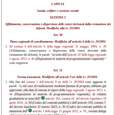
CAPO IX
Sanità, welfare e coesione sociale
SEZIONE I
Affidamento, conservazione e dispersione delle ceneri derivanti dalla cremazione dei
defunti. Modifiche alla
l.r. 29/2004
Art. 50
Piano regionale di coordinamento. Modifiche all’
articolo 6 della l.r. 29/2004
1.
Al
comma 4 dell’articolo 6 della legge regionale 31 maggio 2004, n. 29
(Affidamento, conservazione e dispersione delle ceneri derivanti dalla
cremazione dei defunti), le parole: “
ai sensi dell’
articolo 10 della legge regionale
2 agosto 2013, n. 44
(Disposizioni in materia di programmazione regionale)
”
sono soppresse.
Art. 51
Norma transitoria. Modifiche all’
articolo 9 ter della l.r. 29/2004
.
1.
Alla fine del
comma 1 dell’articolo 9 ter della l.r. 29/2004
sono aggiunte le
parole: “
o, nel caso di realizzazione mediante finanza di progetto, abbiano già
approvato, alla data di entrata in vigore della
legge regionale 2 agosto 2013, n.
44
(Disposizioni in materia di programmazione regionale), la relativa
graduatoria ai sensi dell’
articolo 183, comma 10, del decreto legislativo 18
aprile 2016
,
n. 50 (Codice dei contratti pubblici) o dell’articolo 193, comma 7,
del decreto legislativo 31 marzo
2023, n. 36 (Codice dei contratti pubblici in
attuazione dell'
articolo 1 della legge 21 giugno 2022, n. 78
, recante delega