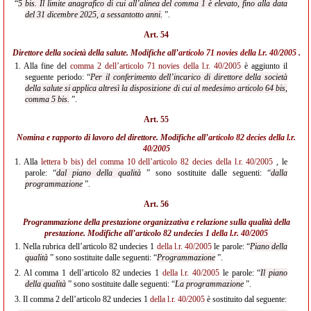
“
5 bis. Il limite anagrafico di cui all’alinea del comma 1 è elevato, fino alla data
del 31 dicembre 2025, a sessantotto anni.
”.
Art. 54
Direttore della società della salute. Modifiche all’
articolo 71 novies della l.r. 40/2005
.
1.
Alla fine del
comma 2 dell’articolo 71 novies della l.r. 40/2005
è aggiunto il
seguente periodo: “
Per il conferimento dell’incarico di direttore della società
della salute si applica altresì la disposizione di cui al medesimo articolo 64 bis,
comma 5 bis.
”.
Art. 55
Nomina e rapporto di lavoro del direttore. Modifiche all’
articolo 82 decies
della l.r.
40/2005
1.
Alla
lettera b bis) del comma 10 dell’articolo 82 decies della l.r. 40/2005
, le
parole: “
dal piano della qualità
” sono sostituite dalle seguenti: “
dalla
programmazione
”.
Art. 56
Programmazione della prestazione organizzativa e relazione sulla qualità della
prestazione. Modifiche all’articolo 82 undecies 1
della l.r. 40/2005
1.
Nella rubrica dell’articolo 82 undecies 1
della l.r. 40/2005
le parole: “
Piano della
qualità
” sono sostituite dalle seguenti: “
Programmazione
”.
2.
Al comma 1 dell’articolo 82 undecies 1
della l.r. 40/2005
le parole: “
Il piano
della qualità
” sono sostituite dalle seguenti: “
La programmazione
”.
3.
Il comma 2 dell’articolo 82 undecies 1
della l.r. 40/2005
è sostituito dal seguente: