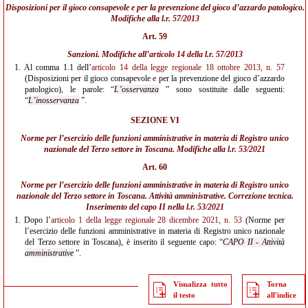
Disposizioni per il gioco consapevole e per la prevenzione del gioco d’azzardo patologico.
Modifiche alla
l.r. 57/2013
Art. 59
Sanzioni. Modifiche all’
articolo 14 della l.r. 57/2013
1.
Al comma 1.1 dell’
articolo 14 della legge regionale 18 ottobre 2013, n. 57
(Disposizioni per il gioco consapevole e per la prevenzione del gioco d’azzardo
patologico), le parole: “
L’osservanza
” sono sostituite dalle seguenti:
“
L’inosservanza
”.
SEZIONE VI
Norme per l’esercizio delle funzioni amministrative in materia di Registro unico
nazionale del Terzo settore in Toscana. Modifiche alla
l.r. 53/2021
Art. 60
Norme per l’esercizio delle funzioni amministrative in materia di Registro unico
nazionale del Terzo settore in Toscana. Attività amministrative. Correzione tecnica.
Inserimento del capo II nella
l.r. 53/2021
1.
Dopo l’
articolo 1 della legge regionale 28 dicembre 2021, n. 53
(Norme per
l’esercizio delle funzioni amministrative in materia di Registro unico nazionale
del Terzo settore in Toscana), è inserito il seguente capo: “
CAPO II - Attività
amministrative
”.
Visualizza tutto
Torna
il testo
all'indice