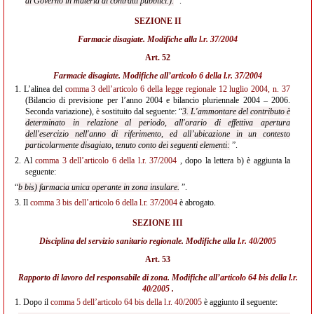
al Governo in materia di contratti pubblici.).
”.
SEZIONE II
Farmacie disagiate. Modifiche alla
l.r. 37/2004
Art. 52
Farmacie disagiate. Modifiche all’
articolo 6 della l.r. 37/2004
1.
L’alinea del
comma 3 dell’articolo 6 della legge regionale 12 luglio 2004, n. 37
(Bilancio di previsione per l’anno 2004 e bilancio pluriennale 2004 – 2006.
Seconda variazione), è sostituito dal seguente: “
3. L'ammontare del contributo è
determinato in relazione al periodo, all'orario di effettiva apertura
dell'esercizio nell'anno di riferimento, ed all’ubicazione in un contesto
particolarmente disagiato, tenuto conto dei seguenti elementi:
”.
2.
Al
comma 3 dell’articolo 6 della l.r. 37/2004
, dopo la lettera b) è aggiunta la
seguente:
“
b bis) farmacia unica operante in zona insulare.
”.
3.
Il
comma 3 bis dell’articolo 6 della l.r. 37/2004
è abrogato.
SEZIONE III
Disciplina del servizio sanitario regionale. Modifiche alla
l.r. 40/2005
Art. 53
Rapporto di lavoro del responsabile di zona. Modifiche all’
articolo 64 bis della l.r.
40/2005
.
1.
Dopo il
comma 5 dell’articolo 64 bis della l.r. 40/2005
è aggiunto il seguente: