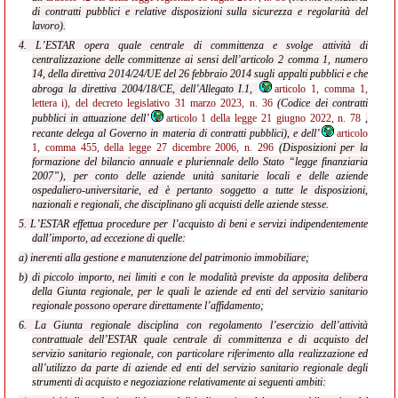
di contratti pubblici e relative disposizioni sulla sicurezza e regolarità del
lavoro).
4. L’ESTAR opera quale centrale di committenza e svolge attività di
centralizzazione delle committenze ai sensi dell’articolo 2 comma 1, numero
14, della direttiva 2014/24/UE del 26 febbraio 2014 sugli appalti pubblici e che
abroga la direttiva 2004/18/CE, dell’Allegato I.1,
articolo 1, comma 1,
lettera i), del decreto legislativo 31 marzo 2023, n. 36
(Codice dei contratti
pubblici in attuazione dell’
articolo 1 della legge 21 giugno 2022, n. 78
,
recante delega al Governo in materia di contratti pubblici), e dell’
articolo
1, comma 455, della legge 27 dicembre 2006, n. 296
(Disposizioni per la
formazione del bilancio annuale e pluriennale dello Stato “legge finanziaria
2007”), per conto delle aziende unità sanitarie locali e delle aziende
ospedaliero-universitarie, ed è pertanto soggetto a tutte le disposizioni,
nazionali e regionali, che disciplinano gli acquisti delle aziende stesse.
5. L’ESTAR effettua procedure per l’acquisto di beni e servizi indipendentemente
dall’importo, ad eccezione di quelle:
a) inerenti alla gestione e manutenzione del patrimonio immobiliare;
b) di piccolo importo, nei limiti e con le modalità previste da apposita delibera
della Giunta regionale, per le quali le aziende ed enti del servizio sanitario
regionale possono operare direttamente l’affidamento;
6. La Giunta regionale disciplina con regolamento l’esercizio dell’attività
contrattuale dell’ESTAR quale centrale di committenza e di acquisto del
servizio sanitario regionale, con particolare riferimento alla realizzazione ed
all’utilizzo da parte di aziende ed enti del servizio sanitario regionale degli
strumenti di acquisto e negoziazione relativamente ai seguenti ambiti: