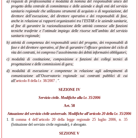
a) requisiti di professionalità e modalità di nomina del responsabile unico del
progetto della centrale di committenza e delle aziende e degli enti del servizio
sanitario regionale che utilizzano strumenti di acquisto o di negoziazione, del
direttore dell’esecuzione, del direttore operativo e dei responsabili di fase,
anche in relazione ai rapporti organizzativi tra l’ESTAR e le aziende sanitarie,
al fine di garantire la razionalizzazione delle attività connesse alle funzioni
tecniche trasferite e l’ottimale impiego delle risorse nell’ambito del servizio
sanitario regionale;
b) attività di competenza dei responsabili unici del progetto, dei responsabili di
fase e del direttore operativo, al fine di garantire l’efficace gestione del ciclo di
vita dei contratti, ivi compreso l’assolvimento dei debiti informativi obbligatori;
c) modalità di costituzione, composizione e funzioni dei collegi tecnici di
progettazione e delle commissioni di gara;
d) modalità di esecuzione e competenze in relazione agli adempimenti di
comunicazione all’Osservatorio regionale sui contratti pubblici di cui
all’
articolo 8 della l.r. 38/2007
.
”.
SEZIONE IV
Servizio civile. Modifiche alla
l.r. 35/2006
Art. 58
Attuazione del servizio civile universale. Modifiche all’
articolo 20 della l.r. 35/2006
1.
Il
comma 4 dell’articolo 20 della legge regionale 25 luglio 2006, n. 35
(Istituzione del servizio civile regionale), è abrogato.
SEZIONE V