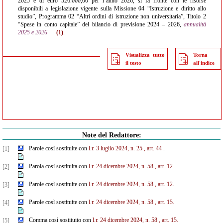
2025 e di euro 526.000,00 per l’anno 2026, si fa fronte con le risorse
disponibili a legislazione vigente sulla Missione 04 “Istruzione e diritto allo
studio”, Programma 02 “Altri ordini di istruzione non universitaria”, Titolo 2
“Spese in conto capitale” del bilancio di previsione 2024 – 2026,
annualità
2025 e 2026
(1)
.
Visualizza tutto
Torna
il testo
all'indice
Note del Redattore:
Parole così sostituite con
l.r. 3 luglio 2024, n. 25
, art. 44
.
[1]
Parola così sostituita con
l.r. 24 dicembre 2024, n. 58
, art. 12.
[2]
Parole così sostituite con
l.r. 24 dicembre 2024, n. 58
, art. 12.
[3]
Parole così sostituite con
l.r. 24 dicembre 2024, n. 58
, art. 15.
[4]
Comma così sostituito con
l.r. 24 dicembre 2024, n. 58
, art. 15.
[5]