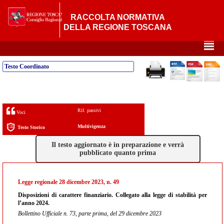
RACCOLTA NORMATIVA
DELLA REGIONE TOSCANA
²
Testo Coordinato
Rif. passivi
Voci
Multivigenza
Testo Storico
Il testo aggiornato è in preparazione e verrà
pubblicato quanto prima
Legge regionale 28 dicembre 2023, n. 49
Disposizioni di carattere finanziario. Collegato alla legge di stabilità per
l’anno 2024.
Bollettino Ufficiale n. 73, parte prima, del 29 dicembre 2023