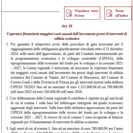
Visualizza tutto
Torna
il testo
all'indice
Art. 19
Copertura finanziaria maggiori costi causati dall’incremento prezzi di interventi di
edilizia scolastica
1.
Per garantire il tempestivo avvio delle procedure di gara necessarie per il
raggiungimento delle obbligazioni giuridicamente vincolanti entro il 31 dicembre
2024, nelle more dell’approvazione, da parte del Comitato interministeriale per
la programmazione economica e lo sviluppo sostenibile (CIPESS), della
riprogrammazione delle economie del fondo per lo sviluppo e la coesione 2021
– 2027, la Giunta regionale è autorizzata ad assicurare la copertura finanziaria
dei maggiori costi causati dall’incremento dei prezzi degli interventi di edilizia
scolastica del Comune di Vaiano, del Comune di Massarosa, del Comune di
Cerreto Guidi e della Provincia di Pistoia per gli interventi inseriti nella delibera
CIPESS 79/2021 fino ad un massimo di euro 1.315.000,00 di cui 789.000,00
nell’anno 2025 ed euro 526.000,00 nell’anno 2026.
2.
Con deliberazione della Giunta regionale il contributo è ripartito tra gli enti locali
di cui al comma 1 sulla base del fabbisogno emergente dai quadri economici
aggiornati degli interventi. Sulla base della definitiva approvazione da parte del
CIPESS della riprogrammazione delle risorse del fondo per lo sviluppo e la
coesione 2021 – 2027, le risorse di cui al comma 1 sono recuperate al bilancio
regionale per il finanziamento di interventi di edilizia scolastica.
3.
Agli oneri di cui al comma 1, fino ad un massimo di euro 789.000,00 per l’anno