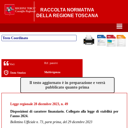
RACCOLTA NORMATIVA
DELLA REGIONE TOSCANA
²
Testo Coordinato
Rif. passivi
Voci
Multivigenza
Testo Storico
Il testo aggiornato è in preparazione e verrà
pubblicato quanto prima
Legge regionale 28 dicembre 2023, n. 49
Disposizioni di carattere finanziario. Collegato alla legge di stabilità per
l’anno 2024.
Bollettino Ufficiale n. 73, parte prima, del 29 dicembre 2023