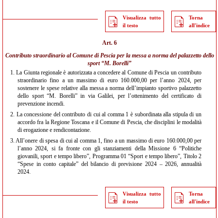
Visualizza tutto
Torna
il testo
all'indice
Art. 6
Contributo straordinario al Comune di Pescia per la messa a norma del palazzetto dello
sport “M. Borelli”
1.
La Giunta regionale è autorizzata a concedere al Comune di Pescia un contributo
straordinario fino a un massimo di euro 160.000,00 per l’anno 2024, per
sostenere le spese relative alla messa a norma dell’impianto sportivo palazzetto
dello sport “M. Borelli” in via Galilei, per l’ottenimento del certificato di
prevenzione incendi.
2.
La concessione del contributo di cui al comma 1 è subordinata alla stipula di un
accordo fra la Regione Toscana e il Comune di Pescia, che disciplini le modalità
di erogazione e rendicontazione.
3.
All’onere di spesa di cui al comma 1, fino a un massimo di euro 160.000,00 per
l’anno 2024, si fa fronte con gli stanziamenti della Missione 6 “Politiche
giovanili, sport e tempo libero”, Programma 01 “Sport e tempo libero”, Titolo 2
“Spese in conto capitale” del bilancio di previsione 2024 – 2026, annualità
2024.
Visualizza tutto
Torna
il testo
all'indice