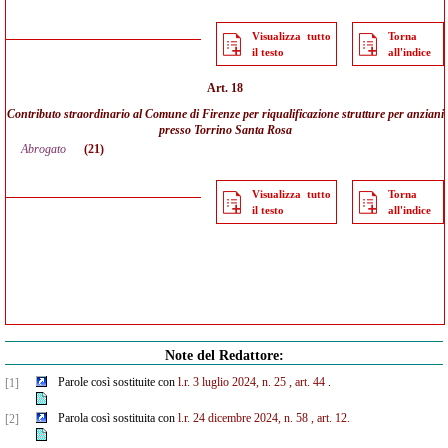
Visualizza tutto
Torna
il testo
all'indice
Art. 18
Contributo straordinario al Comune di Firenze per riqualificazione strutture per anziani
presso Torrino Santa Rosa
Abrogato
(21)
Visualizza tutto
Torna
il testo
all'indice
Note del Redattore:
Parole così sostituite con
l.r. 3 luglio 2024, n. 25
, art. 44
.
[1]
Parola così sostituita con
l.r. 24 dicembre 2024, n. 58
, art. 12.
[2]