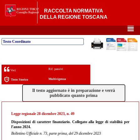
RACCOLTA NORMATIVA
DELLA REGIONE TOSCANA
²
Testo Coordinato
Rif. passivi
Voci
Multivigenza
Testo Storico
Il testo aggiornato è in preparazione e verrà
pubblicato quanto prima
Legge regionale 28 dicembre 2023, n. 49
Disposizioni di carattere finanziario. Collegato alla legge di stabilità per
l’anno 2024.
Bollettino Ufficiale n. 73, parte prima, del 29 dicembre 2023