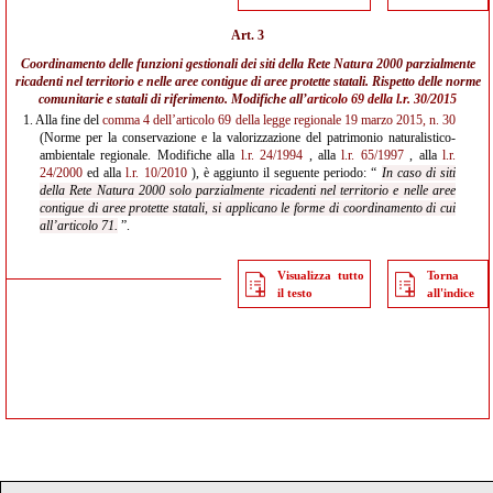
Art. 3
Coordinamento delle funzioni gestionali dei siti della Rete Natura 2000 parzialmente
ricadenti nel territorio e nelle aree contigue di aree protette statali. Rispetto delle norme
comunitarie e statali di riferimento. Modifiche all’
articolo 69 della l.r. 30/2015
1.
Alla fine del
comma 4 dell’articolo 69 della legge regionale 19 marzo 2015, n. 30
(Norme per la conservazione e la valorizzazione del patrimonio naturalistico-
ambientale regionale. Modifiche alla
l.r. 24/1994
, alla
l.r. 65/1997
, alla
l.r.
24/2000
ed alla
l.r. 10/2010
), è aggiunto il seguente periodo: “
In caso di siti
della Rete Natura 2000 solo parzialmente ricadenti nel territorio e nelle aree
contigue di aree protette statali, si applicano le forme di coordinamento di cui
all’articolo 71.
”.
Visualizza tutto
Torna
il testo
all'indice