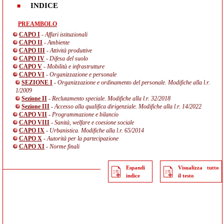
INDICE
PREAMBOLO
CAPO I
- Affari istituzionali
CAPO II
- Ambiente
CAPO III
- Attività produttive
CAPO IV
- Difesa del suolo
CAPO V
- Mobilità e infrastrutture
CAPO VI
- Organizzazione e personale
SEZIONE I
- Organizzazione e ordinamento del personale. Modifiche alla l.r.
1/2009
Sezione II
- Reclutamento speciale. Modifiche alla l.r. 32/2018
Sezione III
- Accesso alla qualifica dirigenziale. Modifiche alla l.r. 14/2022
CAPO VII
- Programmazione e bilancio
CAPO VIII
- Sanità, welfare e coesione sociale
CAPO IX
- Urbanistica. Modifiche alla l.r. 65/2014
CAPO X
- Autorità per la partecipazione
CAPO XI
- Norme finali
Espandi
Visualizza tutto
indice
il testo