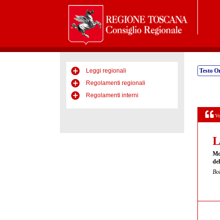
Leggi regionali
Testo Or
Regolamenti regionali
Regolamenti interni
Vo
L
Mod
de
Bol