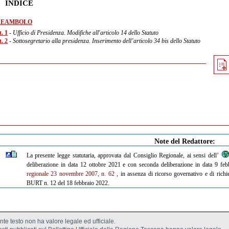
INDICE
REAMBOLO
. 1
- Ufficio di Presidenza. Modifiche all'articolo 14 dello Statuto
. 2
- Sottosegretario alla presidenza. Inserimento dell’articolo 34 bis dello Statuto
Note del Redattore:
La presente legge statutaria, approvata dal Consiglio Regionale, ai sensi dell’
deliberazione in data 12 ottobre 2021 e con seconda deliberazione in data 9 feb
regionale 23 novembre 2007, n. 62
, in assenza di ricorso governativo e di richi
BURT n. 12 del 18 febbraio 2022.
ente testo non ha valore legale ed ufficiale.