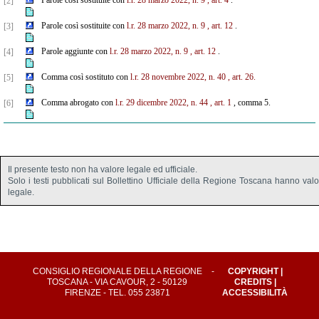
Parole così sostituite con
l.r. 28 marzo 2022, n. 9
, art. 4
.
[2]
Parole così sostituite con
l.r. 28 marzo 2022, n. 9
, art. 12
.
[3]
Parole aggiunte con
l.r. 28 marzo 2022, n. 9
, art. 12
.
[4]
Comma così sostituto con
l.r. 28 novembre 2022, n. 40
, art. 26.
[5]
Comma abrogato con
l.r. 29 dicembre 2022, n. 44
, art. 1
, comma 5.
[6]
Il presente testo non ha valore legale ed ufficiale.
Solo i testi pubblicati sul Bollettino Ufficiale della Regione Toscana hanno val
legale.
CONSIGLIO REGIONALE DELLA REGIONE
-
COPYRIGHT
|
TOSCANA - VIA CAVOUR, 2 - 50129
CREDITS
|
FIRENZE - TEL. 055 23871
ACCESSIBILITÀ