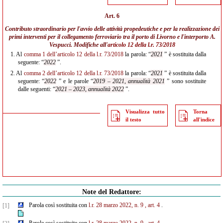
Art. 6
Contributo straordinario per l'avvio delle attività propedeutiche e per la realizzazione dei
primi interventi per il collegamento ferroviario tra il porto di Livorno e l'interporto A.
Vespucci. Modifiche all'
articolo 12 della l.r. 73/2018
1.
Al
comma 1 dell’articolo 12 della l.r. 73/2018
la parola: “
2021
” è sostituita dalla
seguente: “
2022
”.
2.
Al
comma 2 dell’articolo 12 della l.r. 73/2018
la parola: “
2021
” è sostituita dalla
seguente: “
2022
” e le parole “
2019 – 2021, annualità 2021
” sono sostituite
dalle seguenti: “
2021 – 2023, annualità 2022
”.
Visualizza tutto
Torna
il testo
all'indice
Note del Redattore:
Parola così sostituita con
l.r. 28 marzo 2022, n. 9
, art. 4
.
[1]