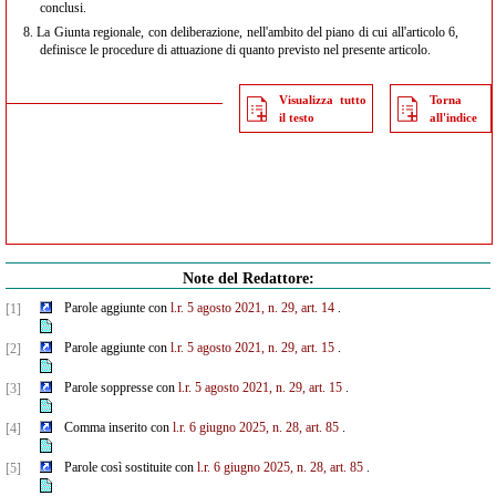
conclusi.
8.
La Giunta regionale, con deliberazione, nell'ambito del piano di cui all'articolo 6,
definisce le procedure di attuazione di quanto previsto nel presente articolo.
Visualizza tutto
Torna
il testo
all'indice
Note del Redattore:
Parole aggiunte con
l.r. 5 agosto 2021, n. 29, art. 14
.
[1]
Parole aggiunte con
l.r. 5 agosto 2021, n. 29, art. 15
.
[2]
Parole soppresse con
l.r. 5 agosto 2021, n. 29, art. 15
.
[3]
Comma inserito con
l.r. 6 giugno 2025, n. 28, art. 85
.
[4]
Parole così sostituite con
l.r. 6 giugno 2025, n. 28, art. 85
.
[5]