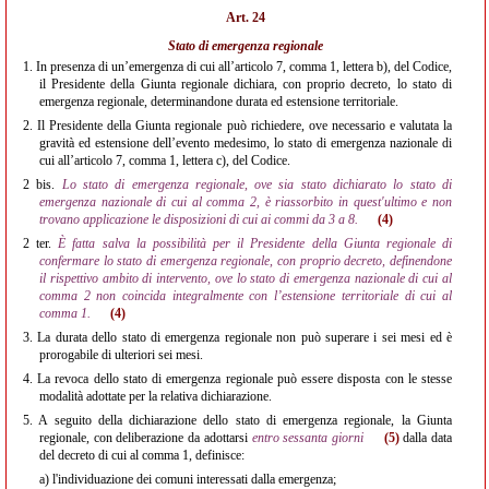
Art. 24
Stato di emergenza regionale
1.
In presenza di un’emergenza di cui all’articolo 7, comma 1, lettera b), del Codice,
il Presidente della Giunta regionale dichiara, con proprio decreto, lo stato di
emergenza regionale, determinandone durata ed estensione territoriale.
2.
Il Presidente della Giunta regionale può richiedere, ove necessario e valutata la
gravità ed estensione dell’evento medesimo, lo stato di emergenza nazionale di
cui all’articolo 7, comma 1, lettera c), del Codice.
2 bis.
Lo stato di emergenza regionale, ove sia stato dichiarato lo stato di
emergenza nazionale di cui al comma 2, è riassorbito in quest'ultimo e non
trovano applicazione le disposizioni di cui ai commi da 3 a 8.
(4)
2 ter.
È fatta salva la possibilità per il Presidente della Giunta regionale di
confermare lo stato di emergenza regionale, con proprio decreto, definendone
il rispettivo ambito di intervento, ove lo stato di emergenza nazionale di cui al
comma 2 non coincida integralmente con l’estensione territoriale di cui al
comma 1.
(4)
3.
La durata dello stato di emergenza regionale non può superare i sei mesi ed è
prorogabile di ulteriori sei mesi.
4.
La revoca dello stato di emergenza regionale può essere disposta con le stesse
modalità adottate per la relativa dichiarazione.
5.
A seguito della dichiarazione dello stato di emergenza regionale, la Giunta
regionale, con deliberazione da adottarsi
entro sessanta giorni
(5)
dalla data
del decreto di cui al comma 1, definisce:
a)
l'individuazione dei comuni interessati dalla emergenza;