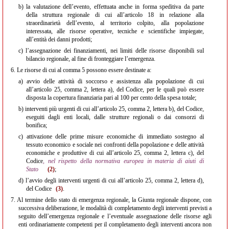
b)
la valutazione dell’evento, effettuata anche in forma speditiva da parte
della struttura regionale di cui all’articolo 18 in relazione alla
straordinarietà dell’evento, al territorio colpito, alla popolazione
interessata, alle risorse operative, tecniche e scientifiche impiegate,
all’entità dei danni prodotti;
c)
l’assegnazione dei finanziamenti, nei limiti delle risorse disponibili sul
bilancio regionale, al fine di fronteggiare l’emergenza.
6.
Le risorse di cui al comma 5 possono essere destinate a:
a)
avvio delle attività di soccorso e assistenza alla popolazione di cui
all’articolo 25, comma 2, lettera a), del Codice, per le quali può essere
disposta la copertura finanziaria pari al 100 per cento della spesa totale;
b)
interventi più urgenti di cui all’articolo 25, comma 2, lettera b), del Codice,
eseguiti dagli enti locali, dalle strutture regionali o dai consorzi di
bonifica;
c)
attivazione delle prime misure economiche di immediato sostegno al
tessuto economico e sociale nei confronti della popolazione e delle attività
economiche e produttive di cui all’articolo 25, comma 2, lettera c), del
Codice
, nel rispetto della normativa europea in materia di aiuti di
Stato
(2)
;
d)
l’avvio degli interventi urgenti di cui all’articolo 25, comma 2, lettera d),
del Codice
(3)
.
7.
Al termine dello stato di emergenza regionale, la Giunta regionale dispone, con
successiva deliberazione, le modalità di completamento degli interventi previsti a
seguito dell’emergenza regionale e l’eventuale assegnazione delle risorse agli
enti ordinariamente competenti per il completamento degli interventi ancora non