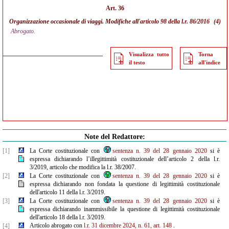
Art. 36
Organizzazione occasionale di viaggi. Modifiche all'
articolo 98 della l.r. 86/2016
(4)
Abrogato.
Visualizza tutto
Torna
il testo
all'indice
Note del Redattore:
[1]
La Corte costituzionale con
sentenza n. 39 del 28 gennaio 2020
si è
espressa dichiarando l’illegittimità costituzionale dell’articolo 2 della l.r.
3/2019, articolo che modifica la l.r. 38/2007.
[2]
La Corte costituzionale con
sentenza n. 39 del 28 gennaio 2020
si è
espressa dichiarando non fondata la questione di legittimità costituzionale
dell'articolo 11 della l.r. 3/2019.
[3]
La Corte costituzionale con
sentenza n. 39 del 28 gennaio 2020
si è
espressa dichiarando inammissibile la questione di legittimità costituzionale
dell'articolo 18 della l.r. 3/2019.
Articolo abrogato con
l.r. 31 dicembre 2024, n. 61, art. 148
.
[4]