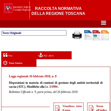
RACCOLTA NORMATIVA
DELLA REGIONE TOSCANA
²
Testo Originale
Voci
Rif. attivi
Testo Storico
Legge regionale 16 febbraio 2018, n. 8
Disposizioni in materia di comitati di gestione degli ambiti territoriali di
caccia (ATC). Modifiche alla
l.r. 3/1994
.
Bollettino Ufficiale n. 9, parte prima, del 26 febbraio 2018
Visualizza tutto
Torna
il testo
all'indice