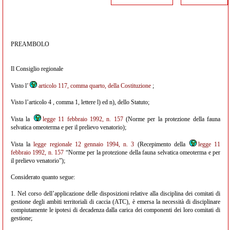
PREAMBOLO
Il Consiglio regionale
Visto l’
articolo 117, comma quarto, della Costituzione
;
Visto l’articolo 4 , comma 1, lettere l) ed n), dello Statuto;
Vista la
legge 11 febbraio 1992, n. 157
(Norme per la protezione della fauna
selvatica omeoterma e per il prelievo venatorio);
Vista la
legge regionale 12 gennaio 1994, n. 3
(Recepimento della
legge 11
febbraio 1992, n. 157
“Norme per la protezione della fauna selvatica omeoterma e per
il prelievo venatorio”);
Considerato quanto segue:
1. Nel corso dell’applicazione delle disposizioni relative alla disciplina dei comitati di
gestione degli ambiti territoriali di caccia (ATC), è emersa la necessità di disciplinare
compiutamente le ipotesi di decadenza dalla carica dei componenti dei loro comitati di
gestione;