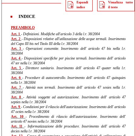
Espandi
Visualizza tutto
indice
il testo
INDICE
PREAMBOLO
Art. 1
- Definizioni. Modifiche all'articolo 3 della l.r. 38/2004
Art. 2
- Disposizioni relative all'utilizzazione delle acque termali. Inserimento
del Capo III bis nel Titolo III della l.r. 38/2004
Art. 3
- Operazioni consentite. Inserimento dell' articolo 47 bis nella l.r.
38/2004
Art. 4
- Disposizioni specifiche per piscine termali. Inserimento dell' articolo
47 ter nella l.r. 38/2004
Art. 5
- Direttore sanitario. Inserimento dell' articolo 47 quater nella l.r.
38/2004
Art. 6
- Procedure di autocontrollo. Inserimento dell' articolo 47 quinquies
nella l.r. 38/2004
Art. 7
- Attività non termali. Inserimento dell' articolo 47 sexies nella l.r.
38/2004
Art. 8
- Attività soggette ad autorizzazione. Inserimento dell' articolo 47
septies nella l.r. 38/2004
Art. 9
- Condizioni per il rilascio dell'autorizzazione. Inserimento dell' articolo
47 octies nella l.r. 38/2004
Art. 10
- Procedimento di rilascio dell'autorizzazione. Inserimento dell'
articolo 47 novies nella l.r. 38/2004
Art. 11
- Informatizzazione delle procedure. Inserimento dell' articolo 47
decies nella l.r. 38/2004