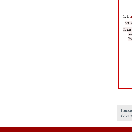
1.
L’
a
“
Art. 
1. La 
ric
Re
Il pres
Solo i 