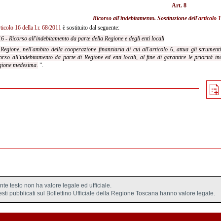
Art. 8
Ricorso all'indebitamento. Sostituzione dell'
articolo 1
rticolo 16 della l.r. 68/2011
è sostituito dal seguente:
16 - Ricorso all'indebitamento da parte della Regione e degli enti locali
Regione, nell'ambito della cooperazione finanziaria di cui all'articolo 6, attua gli strumenti
orso all'indebitamento da parte di Regione ed enti locali, al fine di garantire le priorità 
gione medesima.
”.
ente testo non ha valore legale ed ufficiale.
testi pubblicati sul Bollettino Ufficiale della Regione Toscana hanno valore legale.