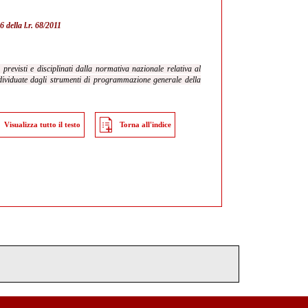
6 della l.r. 68/2011
 previsti e disciplinati dalla normativa nazionale relativa al
individuate dagli strumenti di programmazione generale della
Visualizza tutto il testo
Torna all'indice