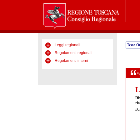
Leggi regionali
Testo Or
Regolamenti regionali
Regolamenti interni
Vo
L
Dis
rio
Bol