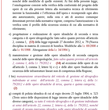
nonché delle modifiche di quelle esistenti. Ai fini della presente legge,
l’omologazione consiste nella verifica della conformità del progetto delle
opere di cui alla presente lettera alla normativa tecnica di riferimento
inerente la funzionalità e l’efficienza dell’opera e ricomprende ogni altro
atto autorizzatorio, parere, nulla osta e atti di assenso comunque
denominati previsti dalla normativa vigente, compresa l'autorizzazione o la
verifica sotto il profilo della sicurezza sismica di cui alla normativa di
riferimento;
e)
progettazione e realizzazione di opere idrauliche di seconda e terza
categoria e di opere idrogeologiche fatto salvo quanto previsto all'articolo
2, comma 1,
(13)
della legge regionale 27 dicembre 2012, n. 79 (Nuova
disciplina in materia di consorzi di bonifica. Modifiche alla
l.r. 69/2008
e
alla
l.r. 91/1998
. Abrogazione
della l.r. 34/1994
);
f)
manutenzione e gestione delle opere idrauliche di seconda categoria
nonché delle opere idrogeologiche,
fatto salvo quanto previsto all'articolo
2, comma 1, della l.r. 79/2012 e
(14)
ad eccezione delle opere di cui
all'articolo 3, comma 3, lettere b) e c) e delle altre opere finalizzate alla
sicurezza delle infrastrutture lineari non di competenza della Regione;
f bis)
manutenzione straordinaria del reticolo di gestione ed idrografico
individuato ai sensi
dell'articolo 22, comma 2, lettera e), della l.r.
79/2012 e delle opere idrauliche di terza, quarta e quinta categoria;
(2)
g)
compiti di polizia idraulica di cui al regio decreto 25 luglio 1904, n. 523
(Testo unico delle disposizioni di legge intorno alle opere idrauliche delle
diverse categorie),
su tutto il reticolo idrografico e di gestione individuato
ai sensi dell'articolo 22, comma 2, lettera e), della l.r. 79/2012, nonché
compiti di pronto intervento idraulico sulle opere idrauliche di seconda,