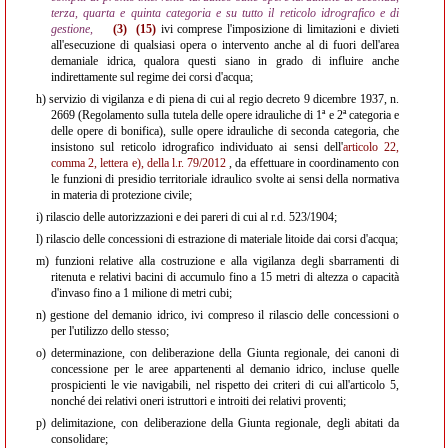
terza, quarta e quinta categoria e su tutto il reticolo idrografico e di
gestione,
(3)
(15)
ivi comprese l'imposizione di limitazioni e divieti
all'esecuzione di qualsiasi opera o intervento anche al di fuori dell'area
demaniale idrica, qualora questi siano in grado di influire anche
indirettamente sul regime dei corsi d'acqua;
h)
servizio di vigilanza e di piena di cui al regio decreto 9 dicembre 1937, n.
2669 (Regolamento sulla tutela delle opere idrauliche di 1ª e 2ª categoria e
delle opere di bonifica), sulle opere idrauliche di seconda categoria, che
insistono sul reticolo idrografico individuato ai sensi dell'
articolo 22,
comma 2, lettera e), della l.r. 79/2012
, da effettuare in coordinamento con
le funzioni di presidio territoriale idraulico svolte ai sensi della normativa
in materia di protezione civile;
i)
rilascio delle autorizzazioni e dei pareri di cui al r.d. 523/1904;
l)
rilascio delle concessioni di estrazione di materiale litoide dai corsi d'acqua;
m)
funzioni relative alla costruzione e alla vigilanza degli sbarramenti di
ritenuta e relativi bacini di accumulo fino a 15 metri di altezza o capacità
d'invaso fino a 1 milione di metri cubi;
n)
gestione del demanio idrico, ivi compreso il rilascio delle concessioni o
per l'utilizzo dello stesso;
o)
determinazione, con deliberazione della Giunta regionale, dei canoni di
concessione per le aree appartenenti al demanio idrico, incluse quelle
prospicienti le vie navigabili, nel rispetto dei criteri di cui all'articolo 5,
nonché dei relativi oneri istruttori e introiti dei relativi proventi;
p)
delimitazione, con deliberazione della Giunta regionale, degli abitati da
consolidare;