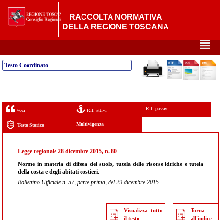
RACCOLTA NORMATIVA
DELLA REGIONE TOSCANA
²
Testo Coordinato
Rif. passivi
Voci
Rif. attivi
Multivigenza
Testo Storico
Legge regionale 28 dicembre 2015, n. 80
Norme in materia di difesa del suolo, tutela delle risorse idriche e tutela
della costa e degli abitati costieri.
Bollettino Ufficiale n. 57, parte prima, del 29 dicembre 2015
Visualizza tutto
Torna
il testo
all'indice