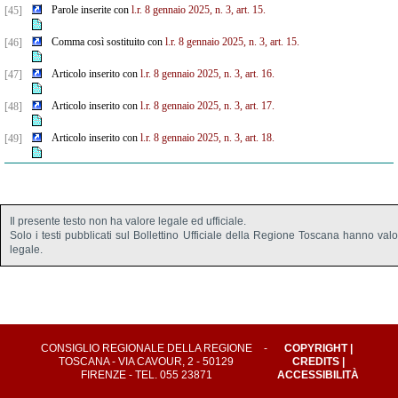
Parole inserite con
l.r. 8 gennaio 2025, n. 3, art. 15.
[45]
Comma così sostituito con
l.r. 8 gennaio 2025, n. 3, art. 15.
[46]
Articolo inserito con
l.r. 8 gennaio 2025, n. 3, art. 16.
[47]
Articolo inserito con
l.r. 8 gennaio 2025, n. 3, art. 17.
[48]
Articolo inserito con
l.r. 8 gennaio 2025, n. 3, art. 18.
[49]
Il presente testo non ha valore legale ed ufficiale.
Solo i testi pubblicati sul Bollettino Ufficiale della Regione Toscana hanno val
legale.
CONSIGLIO REGIONALE DELLA REGIONE
-
COPYRIGHT
|
TOSCANA - VIA CAVOUR, 2 - 50129
CREDITS
|
FIRENZE - TEL. 055 23871
ACCESSIBILITÀ