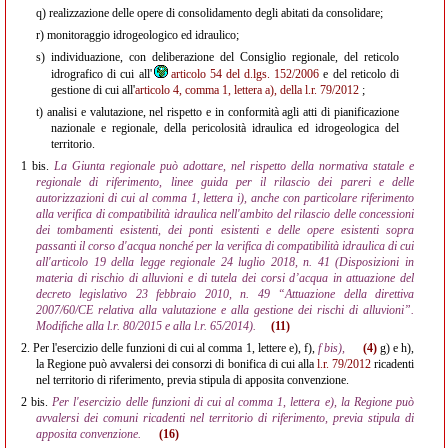
q)
realizzazione delle opere di consolidamento degli abitati da consolidare;
r)
monitoraggio idrogeologico ed idraulico;
s)
individuazione, con deliberazione del Consiglio regionale, del reticolo
idrografico di cui all'
articolo 54 del d.lgs. 152/2006
e del reticolo di
gestione di cui all'
articolo 4, comma 1, lettera a), della l.r. 79/2012
;
t)
analisi e valutazione, nel rispetto e in conformità agli atti di pianificazione
nazionale e regionale, della pericolosità idraulica ed idrogeologica del
territorio.
1 bis.
La Giunta regionale può adottare, nel rispetto della normativa statale e
regionale di riferimento, linee guida per il rilascio dei pareri e delle
autorizzazioni di cui al comma 1, lettera i), anche con particolare riferimento
alla verifica di compatibilità idraulica nell'ambito del rilascio delle concessioni
dei tombamenti esistenti, dei ponti esistenti e delle opere esistenti sopra
passanti il corso d'acqua nonché per la verifica di compatibilità idraulica di cui
all'articolo 19 della legge regionale 24 luglio 2018, n. 41 (Disposizioni in
materia di rischio di alluvioni e di tutela dei corsi d’acqua in attuazione del
decreto legislativo 23 febbraio 2010, n. 49 “Attuazione della direttiva
2007/60/CE relativa alla valutazione e alla gestione dei rischi di alluvioni”.
Modifiche alla l.r. 80/2015 e alla l.r. 65/2014).
(11)
2.
Per l'esercizio delle funzioni di cui al comma 1, lettere e), f),
f bis),
(4)
g) e h),
la Regione può avvalersi dei consorzi di bonifica di cui alla
l.r. 79/2012
ricadenti
nel territorio di riferimento, previa stipula di apposita convenzione.
2 bis.
Per l'esercizio delle funzioni di cui al comma 1, lettera e), la Regione può
avvalersi dei comuni ricadenti nel territorio di riferimento, previa stipula di
apposita convenzione.
(16)