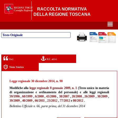
RACCOLTA NORMATIVA
DELLA REGIONE TOSCANA
²
Testo Originale
Voci
Rif. attivi
Testo Storico
Legge regionale 30 dicembre 2014, n. 90
Modifiche alla
legge regionale 8 gennaio 2009, n. 1
(Testo unico in materia
di organizzazione e ordinamento del personale) e alle leggi regionali
59/1996
,
60/1999
,
6/2000
,
43/2006
,
38/2007
,
20/2008
,
26/2009
,
30/2009
,
39/2009
,
40/2009
,
66/2011
,
23/2012
,
77/2012
e
80/2012
.
Bollettino Ufficiale n. 66, parte prima, del 31 dicembre 2014