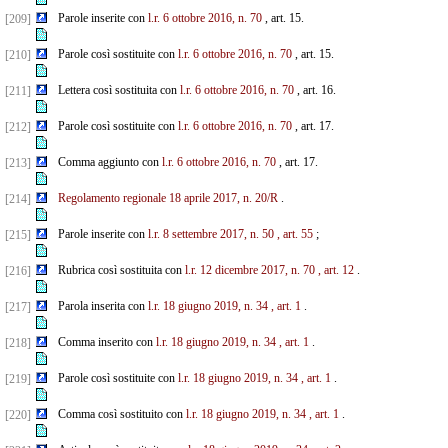
Parole inserite con
l.r. 6 ottobre 2016, n. 70
, art. 15.
[209]
Parole così sostituite con
l.r. 6 ottobre 2016, n. 70
, art. 15.
[210]
Lettera così sostituita con
l.r. 6 ottobre 2016, n. 70
, art. 16.
[211]
Parole così sostituite con
l.r. 6 ottobre 2016, n. 70
, art. 17.
[212]
Comma aggiunto con
l.r. 6 ottobre 2016, n. 70
, art. 17.
[213]
Regolamento regionale 18 aprile 2017, n. 20/R
.
[214]
Parole inserite con
l.r. 8 settembre 2017, n. 50
, art. 55
;
[215]
Rubrica così sostituita con
l.r. 12 dicembre 2017, n. 70
, art. 12
.
[216]
Parola inserita con
l.r. 18 giugno 2019, n. 34
, art. 1
.
[217]
Comma inserito con
l.r. 18 giugno 2019, n. 34
, art. 1
.
[218]
Parole così sostituite con
l.r. 18 giugno 2019, n. 34
, art. 1
.
[219]
Comma così sostituito con
l.r. 18 giugno 2019, n. 34
, art. 1
.
[220]