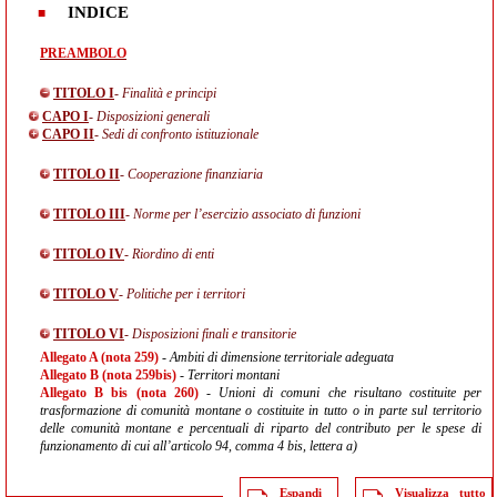
INDICE
PREAMBOLO
TITOLO I
- Finalità e principi
CAPO I
- Disposizioni generali
CAPO II
- Sedi di confronto istituzionale
TITOLO II
- Cooperazione finanziaria
TITOLO III
- Norme per l’esercizio associato di funzioni
TITOLO IV
- Riordino di enti
TITOLO V
- Politiche per i territori
TITOLO VI
- Disposizioni finali e transitorie
Allegato A (nota 259)
- Ambiti di dimensione territoriale adeguata
Allegato B (nota 259bis)
- Territori montani
Allegato B bis (nota 260)
- Unioni di comuni che risultano costituite per
trasformazione di comunità montane o costituite in tutto o in parte sul territorio
delle comunità montane e percentuali di riparto del contributo per le spese di
funzionamento di cui all’articolo 94, comma 4 bis, lettera a)
Espandi
Visualizza tutto