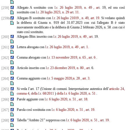
Allegato A sostituito con
l.r. 26 luglio 2019, n. 49
, art.
19, ed ora così
[259]
sostituito con
l.r. 20 luglio 2023, n. 29
art. 11.
Allegato B sostituito con
l.r. 26 luglio 21019
, n. 49, art. 19.
Si vedano quindi
[259bis]
la delibera di Giunta n. 919 del 31.07.2023 con cui l'allegato B è stato
nuovamente modificato e la delibera di Giunta 2 febbraio 2026, n. 58 .con cui è
stato così sostituito.
Allegato Bbis inserito con
l.r. 26 luglio 2019, n. 49
, art.
19.
[260]
Lettera abrogata con
l.r. 26 luglio 2019, n. 49
, art. 1.
[261]
Comma abrogato con
l.r. 13 novembre 2019, n. 65
, art. 6
.
[262]
Articolo inserito con
l.r. 23 dicembre 2019, n. 80
, art.
6.
[263]
Comma aggiunto con
l.r. 5 maggio 2020,n. 28
, art. 3.
[264]
Si veda l’art. 17 (Unione di comuni. Interpretazione autentica dell’
articolo 24,
[265]
comma 4, della l.r. 68/2011
)
della
l.r. 6 luglio 2020, n. 51
.
Parole aggiunte con
l.r. 6 luglio 2020, n. 51
, art. 18.
[266]
Parola così sostituita con
l.r. 6 luglio 2020, n. 51
, art. 19.
[267]
Tabella “Ambito 21” soppressa con
l.r. 6 luglio 2020, n. 51
, art. 19.
[268]