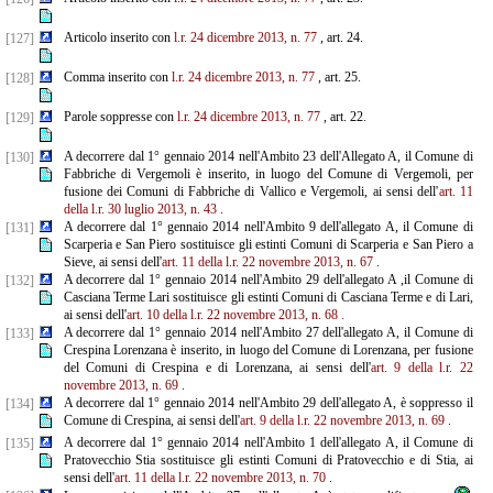
Articolo inserito con
l.r. 24 dicembre 2013, n. 77
, art. 24.
[127]
Comma inserito con
l.r. 24 dicembre 2013, n. 77
, art. 25.
[128]
Parole soppresse con
l.r. 24 dicembre 2013, n. 77
, art. 22.
[129]
A decorrere dal 1° gennaio 2014 nell'Ambito 23 dell'Allegato A, il Comune di
[130]
Fabbriche di Vergemoli è inserito, in luogo del Comune di Vergemoli, per
fusione dei Comuni di Fabbriche di Vallico e Vergemoli, ai sensi dell'
art. 11
della l.r. 30 luglio 2013, n. 43
.
A decorrere dal 1° gennaio 2014 nell'Ambito 9 dell'allegato A, il Comune di
[131]
Scarperia e San Piero sostituisce gli estinti Comuni di Scarperia e San Piero a
Sieve, ai sensi dell'
art. 11 della l.r. 22 novembre
2013, n. 67
.
A decorrere dal 1° gennaio 2014 nell'Ambito 29 dell'allegato A ,il Comune di
[132]
Casciana Terme Lari sostituisce gli estinti Comuni di Casciana Terme e di Lari,
ai sensi dell'
art. 10 della l.r. 22 novembre 2013, n. 68
.
A decorrere dal 1° gennaio 2014 nell'Ambito 27 dell'allegato A, il Comune di
[133]
Crespina Lorenzana è inserito, in luogo del Comune di Lorenzana, per fusione
del Comuni di Crespina e di Lorenzana, ai sensi dell'
art. 9 della l.r. 22
novembre 2013, n. 69
.
A decorrere dal 1° gennaio 2014 nell'Ambito 29 dell'allegato A, è soppresso il
[134]
Comune di Crespina, ai sensi dell'
art. 9 della l.r. 22 novembre 2013, n. 69
.
A decorrere dal 1° gennaio 2014 nell'Ambito 1 dell'allegato A, il Comune di
[135]
Pratovecchio Stia sostituisce gli estinti Comuni di Pratovecchio e di Stia, ai
sensi dell'
art. 11 della l.r. 22 novembre 2013, n. 70
.