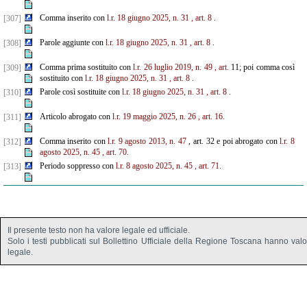
Comma inserito con
l.r. 18 giugno 2025, n. 31
, art. 8
.
[307]
Parole aggiunte con
l.r. 18 giugno 2025, n. 31
, art. 8
.
[308]
Comma prima sostituito con
l.r. 26 luglio 2019, n. 49
, art.
11; poi comma così
[309]
sostituito con
l.r. 18 giugno 2025, n. 31
, art. 8
.
Parole così sostituite con
l.r. 18 giugno 2025, n. 31
, art. 8
.
[310]
Articolo abrogato con
l.r. 19 maggio 2025, n. 26
, art. 16.
[311]
Comma inserito con
l.r. 9 agosto 2013, n. 47
, art. 32 e poi abrogato con
l.r. 8
[312]
agosto 2025, n. 45
, art. 70.
Periodo soppresso con
l.r. 8 agosto 2025, n. 45
, art. 71.
[313]
Il presente testo non ha valore legale ed ufficiale.
Solo i testi pubblicati sul Bollettino Ufficiale della Regione Toscana hanno val
legale.