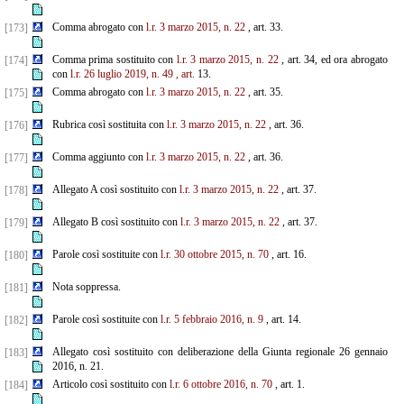
Comma abrogato con
l.r. 3 marzo 2015, n. 22
, art. 33.
[173]
Comma prima sostituito con
l.r. 3 marzo 2015, n. 22
, art. 34, ed ora abrogato
[174]
con
l.r. 26 luglio 2019, n. 49
, art.
13.
Comma abrogato con
l.r. 3 marzo 2015, n. 22
, art. 35.
[175]
Rubrica così sostituita con
l.r. 3 marzo 2015, n. 22
, art. 36.
[176]
Comma aggiunto con
l.r. 3 marzo 2015, n. 22
, art. 36.
[177]
Allegato A così sostituito con
l.r. 3 marzo 2015, n. 22
, art. 37.
[178]
Allegato B così sostituito con
l.r. 3 marzo 2015, n. 22
, art. 37.
[179]
Parole così sostituite con
l.r. 30 ottobre 2015, n. 70
, art. 16.
[180]
Nota soppressa.
[181]
Parole così sostituite con
l.r. 5 febbraio 2016, n. 9
, art. 14.
[182]
Allegato così sostituito con deliberazione della Giunta regionale 26 gennaio
[183]
2016, n. 21.
Articolo così sostituito con
l.r. 6 ottobre 2016, n. 70
, art. 1.
[184]