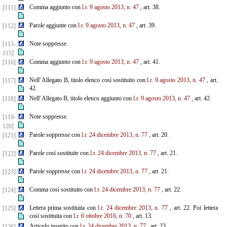
Comma aggiunto con
l.r. 9 agosto 2013, n. 47
, art. 38.
[111]
Parole aggiunte con
l.r. 9 agosto 2013, n. 47
, art. 39.
[112]
Note soppresse.
[113-
115]
Comma aggiunto con
l.r. 9 agosto 2013, n. 47
, art. 41.
[116]
Nell' Allegato B, titolo elenco così sostituito con
l.r. 9 agosto 2013, n. 47
, art.
[117]
42.
Nell' Allegato B, titolo elenco aggiunto con
l.r. 9 agosto 2013, n. 47
, art. 42.
[118]
Note soppresse.
[119-
120]
Parole soppresse con
l.r. 24 dicembre 2013, n. 77
, art. 20.
[121]
Parole così sostituite con
l.r. 24 dicembre 2013, n. 77
, art. 21.
[122]
Parole soppresse con
l.r. 24 dicembre 2013, n. 77
, art. 21.
[123]
Comma così sostituito con
l.r. 24 dicembre 2013, n. 77
, art. 22.
[124]
Lettera prima sostituita con
l.r. 24 dicembre 2013, n. 77
, art. 22. Poi lettera
[125]
così sostituita con
l.r. 6 ottobre 2016, n. 70
, art. 13.
Articolo inserito con
l.r. 24 dicembre 2013, n. 77
, art. 23.
[126]