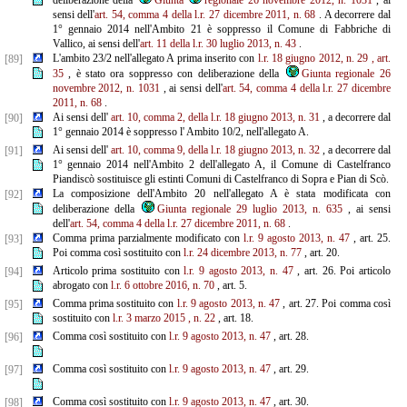
deliberazione della
Giunta
regionale 26 novembre 2012, n. 1031
, ai
sensi dell'
art. 54, comma 4 della l.r. 27 dicembre 2011, n. 68
. A decorrere dal
1° gennaio 2014 nell'Ambito 21 è soppresso il Comune di Fabbriche di
Vallico, ai sensi dell'
art.
11 della
l.r. 30 luglio 2013, n. 43
.
L'ambito 23/2 nell'allegato A prima inserito con
l.r. 18 giugno 2012, n. 29
, art.
[89]
35
, è stato ora soppresso con deliberazione della
Giunta regionale 26
novembre 2012, n. 1031
, ai sensi dell'
art. 54, comma 4 della l.r.
27 dicembre
2011, n. 68
.
Ai sensi dell'
art. 10, comma 2, della l.r. 18 giugno 2013, n. 31
, a decorrere dal
[90]
1° gennaio 2014 è soppresso l' Ambito 10/2, nell'allegato A.
Ai sensi dell'
art. 10, comma 9, della l.r. 18 giugno 2013, n. 32
, a decorrere dal
[91]
1° gennaio 2014 nell'Ambito 2 dell'allegato A, il Comune di Castelfranco
Piandiscò sostituisce gli estinti Comuni di Castelfranco di Sopra e Pian di Scò.
La composizione dell'Ambito 20 nell'allegato A è stata modificata con
[92]
deliberazione della
Giunta regionale 29 luglio 2013, n. 635
, ai sensi
dell'
art. 54, comma 4 della l.r. 27 dicembre 2011, n. 68
.
Comma prima parzialmente modificato con
l.r. 9 agosto 2013, n. 47
, art. 25.
[93]
Poi comma così sostituito con
l.r.
24 dicembre 2013, n. 77
, art. 20.
Articolo prima sostituito con
l.r. 9 agosto 2013, n. 47
, art. 26. Poi articolo
[94]
abrogato con
l.r. 6 ottobre 2016, n. 70
, art. 5.
Comma prima sostituito con
l.r. 9 agosto 2013, n. 47
, art. 27. Poi comma così
[95]
sostituito con
l.r. 3 marzo 2015
, n.
22
, art. 18.
Comma così sostituito con
l.r. 9 agosto 2013, n. 47
, art. 28.
[96]
Comma così sostituito con
l.r. 9 agosto 2013, n. 47
, art. 29.
[97]
Comma così sostituito con
l.r. 9 agosto 2013, n. 47
, art. 30.
[98]