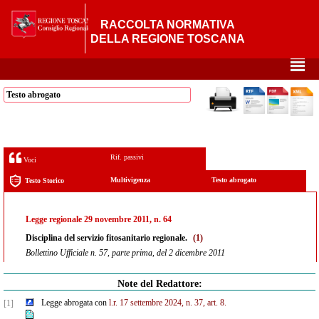
RACCOLTA NORMATIVA
DELLA REGIONE TOSCANA
²
Testo abrogato
Rif. passivi
Voci
Multivigenza
Testo abrogato
Testo Storico
Legge regionale 29 novembre 2011, n. 64
Disciplina del servizio fitosanitario regionale.
(1)
Bollettino Ufficiale n. 57, parte prima, del 2 dicembre 2011
Note del Redattore:
Legge abrogata con
l.r. 17 settembre 2024, n. 37, art. 8.
[1]