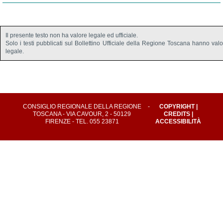
Il presente testo non ha valore legale ed ufficiale.
Solo i testi pubblicati sul Bollettino Ufficiale della Regione Toscana hanno val
legale.
CONSIGLIO REGIONALE DELLA REGIONE
-
COPYRIGHT
|
TOSCANA - VIA CAVOUR, 2 - 50129
CREDITS
|
FIRENZE - TEL. 055 23871
ACCESSIBILITÀ