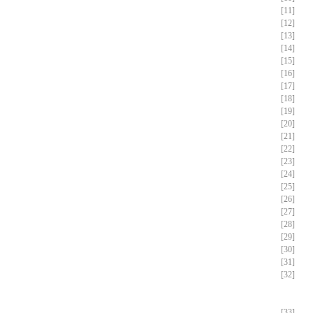
[11]
[12]
[13]
[14]
[15]
[16]
[17]
[18]
[19]
[20]
[21]
[22]
[23]
[24]
[25]
[26]
[27]
[28]
[29]
[30]
[31]
[32]
[33]