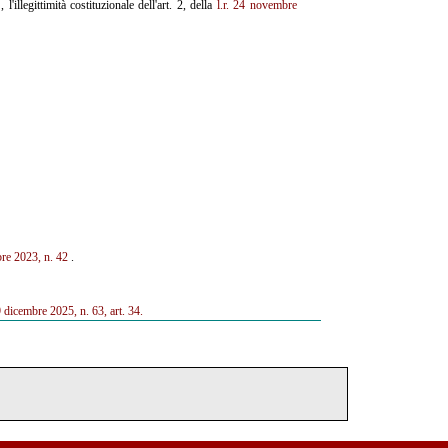
, l'illegittimità costituzionale dell'art. 2, della
l.r. 24 novembre
bre 2023, n. 42
.
29 dicembre 2025, n. 63, art. 34.