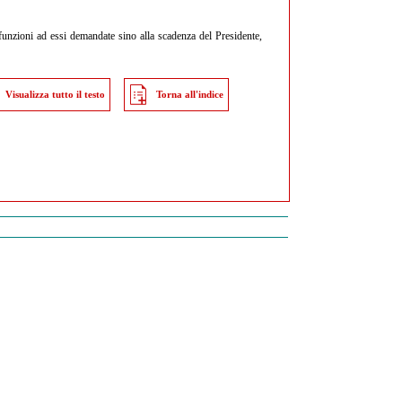
 funzioni ad essi demandate sino alla scadenza del Presidente,
Visualizza tutto il testo
Torna all'indice