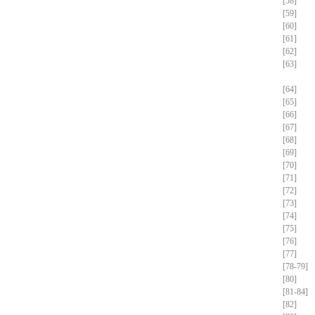
[58]
[59]
[60]
[61]
[62]
[63]
[64]
[65]
[66]
[67]
[68]
[69]
[70]
[71]
[72]
[73]
[74]
[75]
[76]
[77]
[78-79]
[80]
[81-84]
[82]