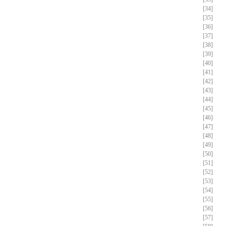
[34]
[35]
[36]
[37]
[38]
[39]
[40]
[41]
[42]
[43]
[44]
[45]
[46]
[47]
[48]
[49]
[50]
[51]
[52]
[53]
[54]
[55]
[56]
[57]