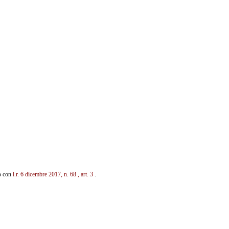
to con
l.r. 6 dicembre 2017, n. 68
, art. 3
.