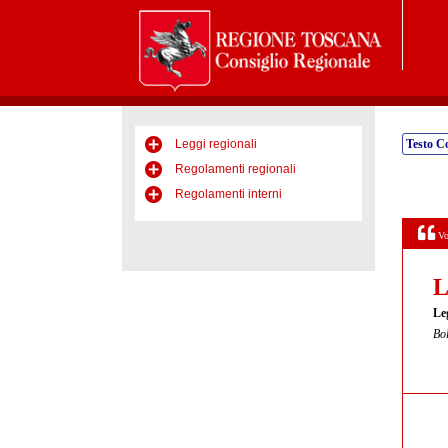
Leggi regionali
Testo C
Regolamenti regionali
Regolamenti interni
Vo
L
Le
Bol