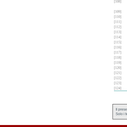
[108]
[109]
[110]
[111]
[112]
[113]
[114]
[115]
[116]
[117]
[118]
[119]
[120]
[121]
[122]
[123]
[124]
Il pres
Solo i 