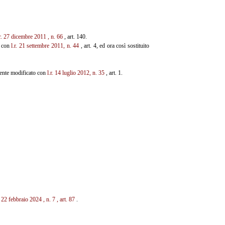
.r. 27 dicembre 2011
, n.
66
, art. 140.
o con
l.r. 21 settembre 2011, n. 44
, art. 4, ed ora così sostituito
mente modificato con
l.r. 14 luglio 2012, n. 35
, art. 1.
r. 22 febbraio 2024
, n.
7
,
art. 87
.