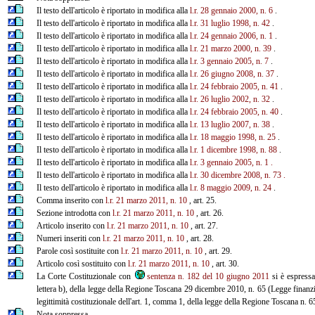
Il testo dell'articolo è riportato in modifica alla
l.r. 28 gennaio 2000, n. 6
.
Il testo dell'articolo è riportato in modifica alla
l.r. 31 luglio 1998, n. 42
.
Il testo dell'articolo è riportato in modifica alla
l.r. 24 gennaio 2006, n. 1
.
Il testo dell'articolo è riportato in modifica alla
l.r. 21 marzo 2000, n. 39
.
Il testo dell'articolo è riportato in modifica alla
l.r. 3 gennaio 2005, n. 7
.
Il testo dell'articolo è riportato in modifica alla
l.r. 26 giugno 2008, n. 37
.
Il testo dell'articolo è riportato in modifica alla
l.r. 24 febbraio 2005, n. 41
.
Il testo dell'articolo è riportato in modifica alla
l.r. 26 luglio 2002, n. 32
.
Il testo dell'articolo è riportato in modifica alla
l.r. 24 febbraio 2005, n. 40
.
Il testo dell'articolo è riportato in modifica alla
l.r. 13 luglio 2007, n. 38
.
Il testo dell'articolo è riportato in modifica alla
l.r. 18 maggio 1998, n. 25
.
Il testo dell'articolo è riportato in modifica alla
l.r. 1 dicembre 1998, n. 88
.
Il testo dell'articolo è riportato in modifica alla
l.r. 3 gennaio 2005, n. 1
.
Il testo dell'articolo è riportato in modifica alla
l.r. 30 dicembre 2008, n. 73
.
Il testo dell'articolo è riportato in modifica alla
l.r. 8 maggio 2009, n. 24
.
Comma inserito con
l.r. 21 marzo 2011, n. 10
, art. 25.
Sezione introdotta con
l.r. 21 marzo 2011, n. 10
, art. 26.
Articolo inserito con
l.r. 21 marzo 2011, n. 10
, art. 27.
Numeri inseriti con
l.r. 21 marzo 2011, n. 10
, art. 28.
Parole così sostituite con
l.r. 21 marzo 2011, n. 10
, art. 29.
Articolo così sostituito con
l.r. 21 marzo 2011, n. 10
, art. 30.
La Corte Costituzionale con
sentenza n. 182 del 10 giugno 2011
si è espressa 
lettera b), della legge della Regione Toscana 29 dicembre 2010, n. 65 (Legge finanzi
legittimità costituzionale dell'art. 1, comma 1, della legge della Regione Toscana n. 6
Nota soppressa.