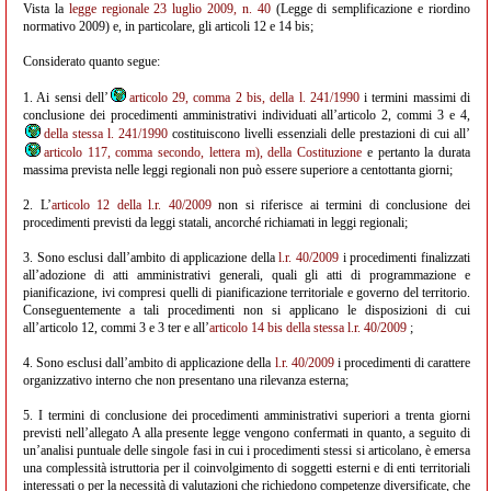
Vista la
legge regionale 23 luglio 2009, n. 40
(Legge di semplificazione e riordino
normativo 2009) e, in particolare, gli articoli 12 e 14 bis;
Considerato quanto segue:
1. Ai sensi dell’
articolo 29, comma 2 bis, della l. 241/1990
i termini massimi di
conclusione dei procedimenti amministrativi individuati all’articolo 2, commi 3 e 4,
della stessa l. 241/1990
costituiscono livelli essenziali delle prestazioni di cui all’
articolo 117, comma secondo, lettera m), della Costituzione
e pertanto la durata
massima prevista nelle leggi regionali non può essere superiore a centottanta giorni;
2. L’
articolo 12 della l.r. 40/2009
non si riferisce ai termini di conclusione dei
procedimenti previsti da leggi statali, ancorché richiamati in leggi regionali;
3. Sono esclusi dall’ambito di applicazione della
l.r. 40/2009
i procedimenti finalizzati
all’adozione di atti amministrativi generali, quali gli atti di programmazione e
pianificazione, ivi compresi quelli di pianificazione territoriale e governo del territorio.
Conseguentemente a tali procedimenti non si applicano le disposizioni di cui
all’articolo 12, commi 3 e 3 ter e all’
articolo 14 bis della stessa l.r. 40/2009
;
4. Sono esclusi dall’ambito di applicazione della
l.r. 40/2009
i procedimenti di carattere
organizzativo interno che non presentano una rilevanza esterna;
5. I termini di conclusione dei procedimenti amministrativi superiori a trenta giorni
previsti nell’allegato A alla presente legge vengono confermati in quanto, a seguito di
un’analisi puntuale delle singole fasi in cui i procedimenti stessi si articolano, è emersa
una complessità istruttoria per il coinvolgimento di soggetti esterni e di enti territoriali
interessati o per la necessità di valutazioni che richiedono competenze diversificate, che