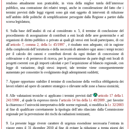
rendono attualmente non praticabile, in vista della miglior tutela dell’interesse
pubblico, una contrazione dei relativi tempi, anche in considerazione del fatto che i
termini previsti dalle leggi vigenti sono già stati oggetto di interventi di riduzione
nell’ambito delle politiche di semplificazione perseguite dalla Regione a partire dalla
scorsa legislatura;
6. Sulla base dell’analisi di cui al considerato n. 5, il termine di conclusione del
procedimento di assegnazione di contributi a enti locali delle aree geotermiche e ad
organismi di diritto pubblico o privato ai quali gli stessi enti locali partecipano, di cui
all’
articolo 7, comma 2, della l.r. 45/1997
, è risultato non adeguato; ciò in ragione
della complessità dell’istruttoria e della necessità di attendere ogni anno i tempi tecnici
per il calcolo dei canoni e contributi dovuti da ogni titolare di concessione di
coltivazione o di permesso di ricerca, per la presentazione da parte degli enti locali di
progetti coerenti con gli importi calcolati e per l’acquisizione al bilancio regionale, con
legge di variazione, degli stessi importi; tale termine viene conseguentemente
aumentato per consentire lo svolgimento degli adempimenti suddetti;
7. Appare opportuno stabilire il termine di conclusione della verifica obbligatoria dei
lavori relativi ad opere di carattere strategico o rilevante nelle zone a bassa sismicità;
8. Alle valutazioni tecniche si applicano i termini previsti dall’
articolo 17 della l.
241/1990
, al quale fa espresso rinvio l’
articolo 14 bis della l.r. 40/2009
; per favorire
la chiarezza e l’univocità interpretativa delle norme regionali, si modifica la
l.r. 32/2003
al fine di qualificare correttamente la tipologia dell’atto rilasciato dalla Commissione
regionale per la prevenzione dei rischi da radiazioni ionizzanti;
9. La presente legge riveste carattere di urgenza essendone necessaria l’entrata in
vigore entro il 31 dicembre 2010 al fine di evitare la riduzione a trenta giorni dei