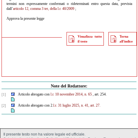
termini non espressamente confermati o rideterminati entro questa data, prevista
dall’
articolo 12, comma 3 ter, della l.r. 40/2009
;
Approva la presente legge
Visualizza tutto
Torna
il testo
all'indice
Note del Redattore:
Articolo abrogato con
l.r. 10 novembre 2014, n. 65
, art. 254.
[1]
Articolo abrogato con 2.
l.r. 31 luglio 2025, n. 41, art. 27.
[2]
Il presente testo non ha valore legale ed ufficiale.