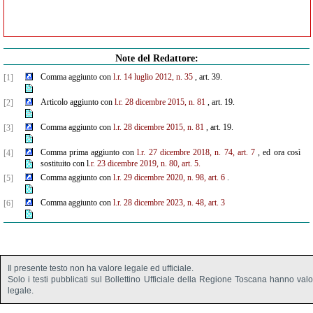
Note del Redattore:
Comma aggiunto con
l.r. 14 luglio 2012, n. 35
, art. 39.
[1]
Articolo aggiunto con
l.r. 28 dicembre 2015, n. 81
, art. 19.
[2]
Comma aggiunto con
l.r. 28 dicembre 2015, n. 81
, art. 19.
[3]
Comma prima aggiunto con
l.r. 27 dicembre 2018, n. 74, art. 7
, ed ora così
[4]
sostituito con l
.r. 23 dicembre 2019, n. 80, art. 5.
Comma aggiunto con
l.r. 29 dicembre 2020, n. 98, art. 6
.
[5]
Comma aggiunto con
l.r. 28 dicembre 2023, n. 48, art. 3
[6]
Il presente testo non ha valore legale ed ufficiale.
Solo i testi pubblicati sul Bollettino Ufficiale della Regione Toscana hanno val
legale.