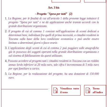
Art. 3 bis
- Progetto "Spesa per tutti”
(2)
1.
La Regione, per le finalità di cui all'articolo 1 della presente legge istituisce il
progetto "Spesa per tutti" e ne dà applicazione anche tramite accordi con la
grande distribuzione organizzata.
2.
Il progetto di cui al comma 1 consiste nell'applicazione di sconti dedicati a
determinati beni, individuati fra quelli di prima necessità, a cittadini residenti in
Toscana sulla base della loro condizione economica e può anche essere
limitato a determinati giorni o fasce orarie.
3.
L'applicazione degli sconti di cui al comma 2 può poggiare sulle anagrafiche
già in possesso dei soggetti operanti nella grande distribuzione organizzata e
sul sistema di fidelizzazione da questi utilizzato.
4.
Possono accedere al progetto tutti i cittadini residenti in Toscana con un reddito
annuo lordo inferiore ai 20 mila euro, tale cifra è incrementata di 5 mila euro
per ogni familiare a carico.
5.
La Regione, per la realizzazione del progetto, ha una dotazione di 150.000
euro.
Visualizza tutto
Torna
il testo
all'indice