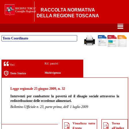
RACCOLTA NORMATIVA
DELLA REGIONE TOSCANA
²
Testo Coordinato
Rif. passivi
Voci
Multivigenza
Testo Storico
Legge regionale 25 giugno 2009, n. 32
Interventi per combattere la povertà ed il disagio sociale attraverso la
redistribuzione delle eccedenze alimentari.
Bollettino Ufficiale n. 23, parte prima, dell' 1 luglio 2009
Visualizza tutto
Torna
il testo
all'indice