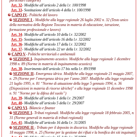
particolari categorie)
Art. 32
- Modifiche all’articolo 2 della l.r. 100/1998
Art. 33
- Sostituzione dell’articolo 4 della l.r. 100/1998
CAPO IV
- Politiche del lavoro
SEZIONE I
- Modifiche alla legge regionale 26 luglio 2002 n. 32 (Testo unico
della normativa della Regione Toscana in materia di educazione, istruzione,
formazione professionale e lavoro)
Art. 34
- Modifiche all’articolo 10 della l.r. 32/2002
Art. 35
- Sostituzione dell’articolo 16 della l.r. 32/2002
Art. 36
- Modifiche all’articolo 17 della l.r. 32/2002
Art. 37
- Modifiche all’articolo 22 ter della l.r. 32/2002
CAPO V
- Politiche territoriali e ambientali
SEZIONE I
- Inquinamento acustico. Modifiche alla legge regionale 1 dicembre
1998 n. 89 (Norme in materia di inquinamento acustico)
Art. 38
- Inserimento dell’articolo 17 bis nella l.r. 89/1998
SEZIONE II
- Emergenza idrica. Modifiche alla legge regionale 21 maggio 2007,
n. 29 (Norme per l’emergenza idrica per l’anno 2007. Modifiche alla legge regionale
21 luglio 1995, n. 81 “Norme di attuazione della legge 5 gennaio 1994, n. 36
(Disposizioni in materia di risorse idriche)" e alla legge regionale 11 dicembre 1998
n. 91 “Norme per la difesa del suolo”)
Art. 39
- Modifiche all’articolo 1 della l.r. 29/2007
Art. 40
- Modifiche all’articolo 5 della l.r. 29/2007
CAPO VI
- Bilancio e finanze
SEZIONE I
- Tributi regionali. Modifiche alla legge regionale 18 febbraio 2005, n.
31 (Norme generali in materia di tributi regionali)
Art. 41
- Modifiche all’articolo 16 della l.r. 31/2005
SEZIONE II
- Tributo per il deposito in discarica. Modifiche alla legge regionale
18 maggio 1998, n. 25 (Norme per la gestione dei rifiuti e la bonifica dei siti inquinati)