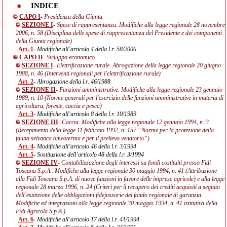
INDICE
CAPO I
- Presidenza della Giunta
SEZIONE I
- Spese di rappresentanza. Modifiche alla legge regionale 28 novembre
2006, n. 58 (Disciplina delle spese di rappresentanza del Presidente e dei componenti
della Giunta regionale)
Art. 1
- Modifiche all’articolo 4 della l.r. 58/2006
CAPO II
- Sviluppo economico
SEZIONE I
- Elettrificazione rurale. Abrogazione della legge regionale 20 giugno
1988, n. 46 (Interventi regionali per l'elettrificazione rurale)
Art. 2
- Abrogazione della l.r. 46/1988
SEZIONE II
- Funzioni amministrative. Modifiche alla legge regionale 23 gennaio
1989, n. 10 (Norme generali per l'esercizio delle funzioni amministrative in materia di
agricoltura, foreste, caccia e pesca)
Art. 3
- Modifiche all’articolo 8 della l.r. 10/1989
SEZIONE III
- Caccia. Modifiche alla legge regionale 12 gennaio 1994, n. 3
(Recepimento della legge 11 febbraio 1992, n. 157 “Norme per la protezione della
fauna selvatica omeoterma e per il prelievo venatorio”)
Art. 4
- Modifiche all’articolo 46 della l.r. 3/1994
Art. 5
- Sostituzione dell’articolo 48 della l.r. 3/1994
SEZIONE IV
- Contabilizzazione degli interessi su fondi costituiti presso Fidi
Toscana S.p.A.. Modifiche alla legge regionale 30 maggio 1994, n. 41 (Attribuzione
alla Fidi Toscana S.p.A. di nuove funzioni in favore delle imprese agricole) e alla legge
regionale 28 marzo 1996, n. 24 (Criteri per il recupero dei crediti acquisiti a seguito
dell’estinzione delle obbligazioni fidejussorie del fondo regionale di garanzia.
Modifiche ed integrazioni alla legge regionale 30 maggio 1994, n. 41 istitutiva della
Fidi Agricola S.p.A.)
Art. 6
- Modifiche all’articolo 17 della l.r. 41/1994