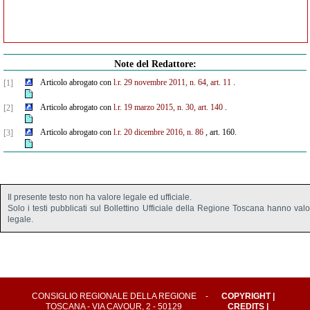
Note del Redattore:
Articolo abrogato con
l.r. 29 novembre 2011, n. 64, art. 11
.
[1]
Articolo abrogato con
l.r. 19 marzo 2015, n. 30, art. 140
.
[2]
Articolo abrogato con
l.r. 20 dicembre 2016, n. 86
, art. 160.
[3]
Il presente testo non ha valore legale ed ufficiale.
Solo i testi pubblicati sul Bollettino Ufficiale della Regione Toscana hanno val
legale.
CONSIGLIO REGIONALE DELLA REGIONE
-
COPYRIGHT
|
TOSCANA - VIA CAVOUR, 2 - 50129
CREDITS
|