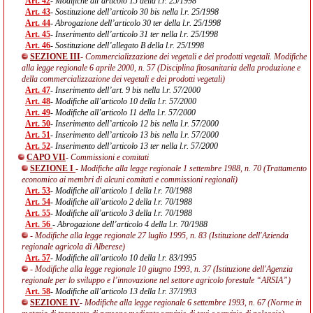
Art. 42
- Modifiche all’articolo 15 della l.r. 25/1998
Art. 43
- Sostituzione dell’articolo 30 bis nella l.r. 25/1998
Art. 44
- Abrogazione dell’articolo 30 ter della l.r. 25/1998
Art. 45
- Inserimento dell’articolo 31 ter nella l.r. 25/1998
Art. 46
- Sostituzione dell’allegato B della l.r. 25/1998
SEZIONE III
- Commercializzazione dei vegetali e dei prodotti vegetali. Modifiche
alla legge regionale 6 aprile 2000, n. 57 (Disciplina fitosanitaria della produzione e
della commercializzazione dei vegetali e dei prodotti vegetali)
Art. 47
- Inserimento dell’art. 9 bis nella l.r. 57/2000
Art. 48
- Modifiche all’articolo 10 della l.r. 57/2000
Art. 49
- Modifiche all’articolo 11 della l.r. 57/2000
Art. 50
- Inserimento dell’articolo 12 bis nella l.r. 57/2000
Art. 51
- Inserimento dell’articolo 13 bis nella l.r. 57/2000
Art. 52
- Inserimento dell’articolo 13 ter nella l.r. 57/2000
CAPO VII
- Commissioni e comitati
SEZIONE I
- Modifiche alla legge regionale 1 settembre 1988, n. 70 (Trattamento
economico ai membri di alcuni comitati e commissioni regionali)
Art. 53
- Modifiche all’articolo 1 della l.r. 70/1988
Art. 54
- Modifiche all’articolo 2 della l.r. 70/1988
Art. 55
- Modifiche all’articolo 3 della l.r. 70/1988
Art. 56
- Abrogazione dell’articolo 4 della l.r. 70/1988
- Modifiche alla legge regionale 27 luglio 1995, n. 83 (Istituzione dell'Azienda
regionale agricola di Alberese)
Art. 57
- Modifiche all’articolo 10 della l.r. 83/1995
- Modifiche alla legge regionale 10 giugno 1993, n. 37 (Istituzione dell'Agenzia
regionale per lo sviluppo e l’innovazione nel settore agricolo forestale “ARSIA”)
Art. 58
- Modifiche all’articolo 13 della l.r. 37/1993
SEZIONE IV
- Modifiche alla legge regionale 6 settembre 1993, n. 67 (Norme in