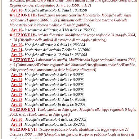
scolastica, formazione professionale, beni e attività culturali e spettacolo, conferiti alla
Regione con decreto legislativo 31 marzo 1998, n. 112)
Art. 18
- Modifiche all’articolo 11 della l.r. 85/1998
SEZIONE III
- Fondazione toscana Gabriele Monasterio. Modifiche alla legge
regionale 21 giugno 2006, n. 25 (Istituzione della Fondazione toscana Gabriele
Monasterio per la ricerca medica e di sanità pubblica)
Art. 19
- Inserimento dell’articolo 3 bis nella l.r. 25/2006
SEZIONE IV
- Attività di estetica. Modifiche alla legge regionale 31 maggio 2004,
n. 28 (Disciplina delle attività di estetica e di tatuaggio e piercing)
Art. 20
- Modifiche all'articolo 6 della l.r. 28/2004
Art. 21
- Sostituzione dell'articolo 7 della l.r. 28/2004
Art. 22
- Modifiche all'articolo 12 della l.r. 28/2004
SEZIONE V
- Laboratori di analisi. Modifiche alla legge regionale 9 marzo 2006,
n. 9 (Istituzione dell’elenco regionale dei laboratori che effettuano analisi nell’ambito
delle procedure di autocontrollo delle industrie alimentari)
Art. 23
- Modifiche all’articolo 3 della l.r. 9/2006
Art. 24
- Modifiche all’articolo 4 della l.r. 9/2006
Art. 25
- Modifiche all’articolo 6 della l.r. 9/2006
Art. 26
- Modifiche all’articolo 7 della l.r. 9/2006
Art. 27
- Modifiche all’articolo 9 della l.r. 9/2006
Art. 28
- Modifiche all’articolo 11 della l.r. 9/2006
Art. 29
- Modifiche all’articolo 16 della l.r. 9/2006
SEZIONE VI
- Tutela sanitaria dello sport. Modifiche alla legge regionale 9 luglio
2003, n. 35 (Tutela sanitaria dello sport)
Art. 30
- Modifiche all’articolo 4 della l.r. 35/2003
Art. 31
- Modifiche all’articolo 5 della l.r. 35/2003
SEZIONE VII
- Trasporto pubblico locale. Modifiche alla legge regionale 23
dicembre 1998, n. 100 (Disciplina tariffaria di trasporto pubblico locale in favore di