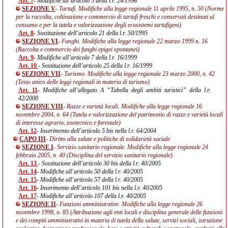
Art. 7
- Modifiche all’articolo 5 della l.r. 24/1996
SEZIONE V
- Tartufi. Modifiche alla legge regionale 11 aprile 1995, n. 50 (Norme
per la raccolta, coltivazione e commercio di tartufi freschi e conservati destinati al
consumo e per la tutela e valorizzazione degli ecosistemi tartufigeni)
Art. 8
- Sostituzione dell’articolo 21 della l.r. 50/1995
SEZIONE VI
- Funghi. Modifiche alla legge regionale 22 marzo 1999 n. 16
(Raccolta e commercio dei funghi epigei spontanei)
Art. 9
- Modifiche all’articolo 7 della l.r. 16/1999
Art. 10
- Sostituzione dell’articolo 25 della l.r. 16/1999
SEZIONE VII
- Turismo. Modifiche alla legge regionale 23 marzo 2000, n. 42
(Testo unico delle leggi regionali in materia di turismo)
Art. 11
- Modifiche all’allegato A “Tabella degli ambiti turistici” della l.r.
42/2000
SEZIONE VIII
- Razze e varietà locali. Modifiche alla legge regionale 16
novembre 2004, n. 64 (Tutela e valorizzazione del patrimonio di razze e varietà locali
di interesse agrario, zootecnico e forestale)
Art. 12
- Inserimento dell’articolo 5 bis nella l.r. 64/2004
CAPO III
- Diritto alla salute e politiche di solidarietà sociale
SEZIONE I
- Servizio sanitario regionale. Modifiche alla legge regionale 24
febbraio 2005, n. 40 (Disciplina del servizio sanitario regionale)
Art. 13
- Sostituzione dell’articolo 30 bis della l.r. 40/2005
Art. 14
- Modifiche all’articolo 50 della l.r. 40/2005
Art. 15
- Modifiche all’articolo 57 della l.r. 40/2005
Art. 16
- Inserimento dell’articolo 101 bis nella l.r. 40/2005
Art. 17
- Modifiche all’articolo 107 della l.r. 40/2005
SEZIONE II
- Funzioni amministrative. Modifiche alla legge regionale 26
novembre 1998, n. 85 (Attribuzione agli enti locali e disciplina generale delle funzioni
e dei compiti amministrativi in materia di tutela della salute, servizi sociali, istruzione