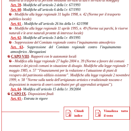
materia di trasporto di persone mediante servizio di taxi e servizio di noleggio)
Art. 59
- Modifiche all’articolo 2 della l.r. 67/1993
Art. 60
- Modifiche all’articolo 6 della l.r. 67/1993
- Modifiche alla legge regionale 31 luglio 1998, n. 42 (Norme per il trasporto
pubblico locale)
Art. 61
- Modifiche all’articolo 26 bis della l.r. 42/1998
- Modifiche alla legge regionale 11 aprile 1995, n. 49 (Norme sui parchi, le riserve
naturali e le aree naturali protette di interesse locale)
Art. 62
- Modifiche all’articolo 3 della l.r. 49/1995
- Soppressione del Comitato regionale contro l’inquinamento atmosferico
Art. 63
- Soppressione del Comitato regionale contro l’inquinamento
atmosferico. Abrogazioni
CAPO VIII
- Rapporti con le autonomie locali
- Modifica alla legge regionale 27 luglio 2004 n. 39 (Norme a favore dei comuni
montani e dei piccoli comuni in situazione di disagio. Modifiche alla legge regionale 7
maggio 1985, n. 57 “Finanziamenti per la redazione e l'attuazione di piani di
recupero del patrimonio edilizio esistente”. Modifiche alla legge regionale 2 novembre
1999, n. 58 “Norme sulla tutela dell'artigianato artistico e tradizionale toscano e
disposizioni in materia di oneri contributivi per gli apprendisti artigiani”).
Art. 64
- Modifica all’articolo 15 della l.r. 39/2004
CAPO IX
- Disposizioni finali
Art. 65
- Entrata in vigore
Chiudi
Visualizza tutto
indice
il testo