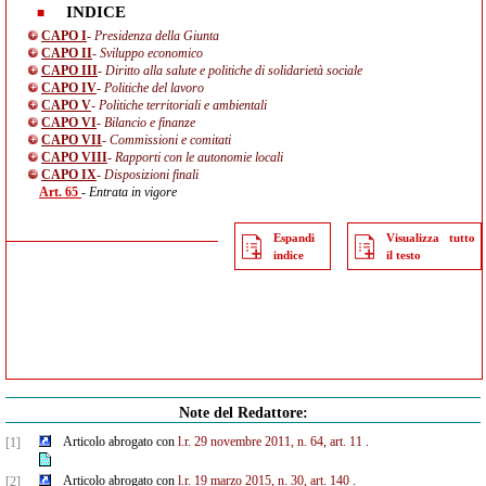
INDICE
CAPO I
- Presidenza della Giunta
CAPO II
- Sviluppo economico
CAPO III
- Diritto alla salute e politiche di solidarietà sociale
CAPO IV
- Politiche del lavoro
CAPO V
- Politiche territoriali e ambientali
CAPO VI
- Bilancio e finanze
CAPO VII
- Commissioni e comitati
CAPO VIII
- Rapporti con le autonomie locali
CAPO IX
- Disposizioni finali
Art. 65
- Entrata in vigore
Espandi
Visualizza tutto
indice
il testo
Note del Redattore:
Articolo abrogato con
l.r. 29 novembre 2011, n. 64, art. 11
.
[1]
Articolo abrogato con
l.r. 19 marzo 2015, n. 30, art. 140
.
[2]