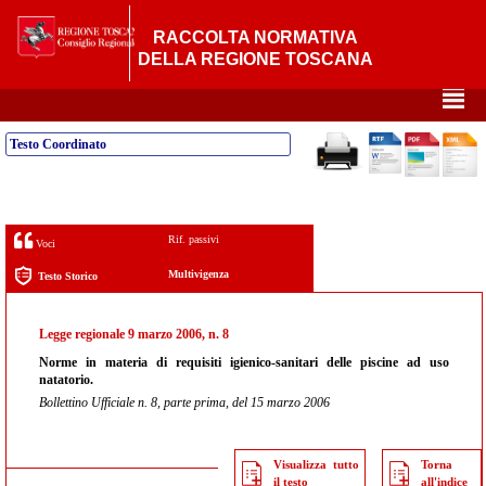
RACCOLTA NORMATIVA
DELLA REGIONE TOSCANA
²
Testo Coordinato
Rif. passivi
Voci
Multivigenza
Testo Storico
Legge regionale 9 marzo 2006, n. 8
Norme in materia di requisiti igienico-sanitari delle piscine ad uso
natatorio.
Bollettino Ufficiale n. 8, parte prima, del 15 marzo 2006
Visualizza tutto
Torna
il testo
all'indice