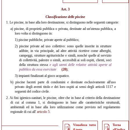
Art. 3
Classificazione delle piscine
1.
Le piscine, in base alla loro destinazione, si distinguono nelle seguenti categorie:
a)
piscine, di proprietà pubblica o privata, destinate ad un'utenza pubblica, a
loro volta si distinguono in:
1)
piscine pubbliche, private aperte al pubblico;
2)
piscine private ad uso collettivo: sono quelle inserite in strutture
adibite, in via principale, ad altre attività ricettive come alberghi,
campeggi, strutture agrituristiche e simili, nonché quelle al servizio
di collettività, palestre o simili, accessibili ai soli ospiti, clienti, soci
della struttura stessa
e agli utenti delle relative attività aperte al
pubblico da essa esercitate
(20)
;
3)
impianti finalizzati al gioco acquatico.
b)
piscine facenti parte di condomini e destinate esclusivamente all'uso
privato degli aventi titolo e dei loro ospiti ai sensi degli articoli 1117 e
seguenti del codice civile.
2.
Ai fini igienico-sanitari, le piscine, oltre che in base al criterio della destinazione
di cui al comma 1, si distinguono in base alle caratteristiche strutturali,
ambientali ed in base alla loro utilizzazione come previsto nel regolamento
regionale di cui all'
articolo 5.
Visualizza tutto
Torna
il testo
all'indice