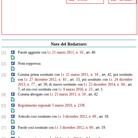
Note del Redattore:
Parole aggiunte con
l.r. 21 marzo 2011, n. 10
, art. 40.
[1]
Nota soppressa.
[2]
Comma prima sostituito con
l.r. 21 marzo 2011, n. 10
, art. 42, poi sostituito
[3]
con
l.r. 27 dicembre
2012, n. 81
, art. 15, poi sostituito con
l.r. 24 dicembre
2013, n. 77
, art. 59, di nuovo sostituito con
l.r. 23 dicembre 2014, n. 84
, art.
7, ed ora così sostituito con
l.r. 9 marzo 2016, n. 23
, art. 1.
Comma abrogato con
l.r. 21 marzo 2011, n. 10
, art. 42.
[4]
Regolamento regionale 5 marzo 2010, n. 23/R
.
[5]
Articolo così sostituito con
l.r. 3 dicembre 2012, n. 69
, art. 18.
[6]
Parole così sostituite con
l.r. 3 dicembre 2012, n. 69
, art. 19.
[7]