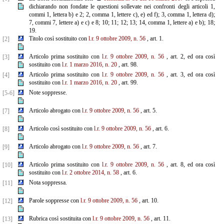
dichiarando non fondate le questioni sollevate nei confronti degli articoli 1,
commi 1, lettera b) e 2; 2, comma 1, lettere c), e) ed f); 3, comma 1, lettera d);
7, commi 7, lettere a) e c) e 8; 10; 11; 12; 13; 14, comma 1, lettere a) e b); 18;
19.
Titolo così sostituito con
l.r. 9 ottobre 2009, n. 56
, art. 1.
[2]
Articolo prima sostituito con
l.r. 9 ottobre 2009, n. 56
, art. 2, ed ora così
[3]
sostituito con
l.r. 1 marzo 2016, n. 20
, art. 98.
Articolo prima sostituito con
l.r. 9 ottobre 2009, n. 56
, art. 3, ed ora così
[4]
sostituito con
l.r. 1 marzo 2016, n. 20
, art. 99.
Note soppresse.
[5-6]
Articolo abrogato con
l.r. 9 ottobre 2009, n. 56
, art. 5.
[7]
Articolo così sostituito con
l.r. 9 ottobre 2009, n. 56
, art. 6.
[8]
Articolo abrogato con
l.r. 9 ottobre 2009, n. 56
, art. 7.
[9]
Articolo prima sostituito con
l.r. 9 ottobre 2009, n. 56
, art. 8, ed ora così
[10]
sostituito con
l.r. 2 ottobre 2014, n. 58
, art. 6.
Nota soppressa.
[11]
Parole soppresse con
l.r. 9 ottobre 2009, n. 56
, art. 10.
[12]
Rubrica così sostituita con
l.r. 9 ottobre 2009, n. 56
, art. 11.
[13]