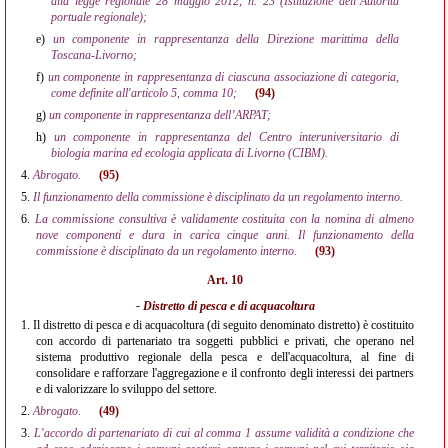
alla legge regionale 28 maggio 2012, n. 23 (Istituzione dell’Autorità
portuale regionale);
e)
un componente in rappresentanza della Direzione marittima della
Toscana-Livorno;
f)
un componente in rappresentanza di ciascuna associazione di categoria,
come definite all'articolo 5, comma 10;
(94)
g)
un componente in rappresentanza dell’ARPAT;
h)
un componente in rappresentanza del Centro interuniversitario di
biologia marina ed ecologia applicata di Livorno (CIBM).
4.
Abrogato.
(95)
5.
Il funzionamento della commissione è disciplinato da un regolamento interno.
6.
La commissione consultiva è validamente costituita con la nomina di almeno
nove componenti e dura in carica cinque anni. Il funzionamento della
commissione è disciplinato da un regolamento interno.
(93)
Art. 10
- Distretto di pesca e di acquacoltura
1.
Il distretto di pesca e di acquacoltura (di seguito denominato distretto) è costituito
con accordo di partenariato tra soggetti pubblici e privati, che operano nel
sistema produttivo regionale della pesca e dell'acquacoltura, al fine di
consolidare e rafforzare l'aggregazione e il confronto degli interessi dei partners
e di valorizzare lo sviluppo del settore.
2.
Abrogato.
(49)
3.
L'accordo di partenariato di cui al comma 1 assume validità a condizione che