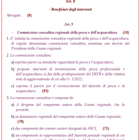
Art. 8
- Beneficiari degli interventi
Abrogato.
(9)
Art. 9
-
Commissione consultiva regionale della pesca e dell'acquacoltura
(10)
1.
E’ istituita la commissione consultiva regionale della pesca e dell’acquacoltura,
di seguito denominata commissione consultiva, nominata con decreto del
Presidente della Giunta regionale.
2.
La commissione consultiva:
a)
esprime pareri su tematiche riguardanti la pesca e l'acquacoltura;
b)
propone interventi di incentivazione della pesca professionale e
dell’acquacoltura ai fini della predisposizione del DEFR e della relativa
nota di aggiornamento di cui alla l.r. 1/2015;
c)
esprime il parere per il riconoscimento del distretto di pesca e di
acquacoltura.
(93)
3.
La commissione consultiva è composta da:
a)
il dirigente del competente settore della Giunta regionale, che la
presiede;
b)
un funzionario regionale del competente settore della Giunta regionale;
(70)
c)
due componenti dei comuni costieri designati da ANCI;
(71)
d)
un componente in rappresentanza dell’Autorità portuale regionale di cui