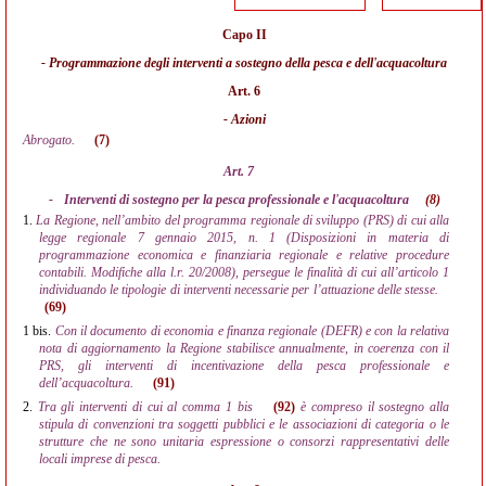
Capo II
- Programmazione degli interventi a sostegno della pesca e dell'acquacoltura
Art. 6
- Azioni
Abrogato.
(7)
Art. 7
-
Interventi di sostegno per la pesca professionale e l'acquacoltura
(8)
1.
La Regione, nell’ambito del programma regionale di sviluppo (PRS) di cui alla
legge regionale 7 gennaio 2015, n. 1 (Disposizioni in materia di
programmazione economica e finanziaria regionale e relative procedure
contabili. Modifiche alla l.r. 20/2008), persegue le finalità di cui all’articolo 1
individuando le tipologie di interventi necessarie per l’attuazione delle stesse.
(69)
1 bis.
Con il documento di economia e finanza regionale (DEFR) e con la relativa
nota di aggiornamento la Regione stabilisce annualmente, in coerenza con il
PRS, gli interventi di incentivazione della pesca professionale e
dell’acquacoltura.
(91)
2.
Tra gli interventi di cui al comma 1 bis
(92)
è compreso il sostegno alla
stipula di convenzioni tra soggetti pubblici e le associazioni di categoria o le
strutture che ne sono unitaria espressione o consorzi rappresentativi delle
locali imprese di pesca.