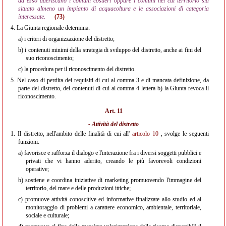
ad esso aderiscano i comuni costieri oppure i comuni nel cui territorio sia
situato almeno un impianto di acquacoltura e le associazioni di categoria
interessate.
(73)
4.
La Giunta regionale determina:
a)
i criteri di organizzazione del distretto;
b)
i contenuti minimi della strategia di sviluppo del distretto, anche ai fini del
suo riconoscimento;
c)
la procedura per il riconoscimento del distretto.
5.
Nel caso di perdita dei requisiti di cui al comma 3 e di mancata definizione, da
parte del distretto, dei contenuti di cui al comma 4 lettera b) la Giunta revoca il
riconoscimento.
Art. 11
- Attività del distretto
1.
Il distretto, nell'ambito delle finalità di cui all'
articolo 10
, svolge le seguenti
funzioni:
a)
favorisce e rafforza il dialogo e l'interazione fra i diversi soggetti pubblici e
privati che vi hanno aderito, creando le più favorevoli condizioni
operative;
b)
sostiene e coordina iniziative di marketing promuovendo l'immagine del
territorio, del mare e delle produzioni ittiche;
c)
promuove attività conoscitive ed informative finalizzate allo studio ed al
monitoraggio di problemi a carattere economico, ambientale, territoriale,
sociale e culturale;