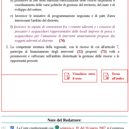
d)
promuove al fine della massima valorizzazione delle risorse disponibili il
coordinamento delle varie politiche di gestione del territorio, del mare e di
sviluppo del settore;
e)
favorisce le iniziative di programmazione negoziata e di patti d'area
interessanti l'ambito del distretto;
f)
favorisce la stipula di convenzioni fra i comuni aderenti e i consorzi di
pescatori e acquacoltori rappresentativi delle locali imprese di pesca e
acquacoltura per l’attuazione di interventi unitariamente proposti dai
soggetti aderenti al distretto.
(74)
2.
La competente struttura della regionale, con le risorse di cui all'articolo 7,
partecipa al finanziamento degli interventi
(12)
proposti
(75)
volti a
promuovere e rafforzare nell'ambito distrettuale la gestione delle risorse e le
opportunità presenti.
Visualizza tutto
Torna
il testo
all'indice
Note del Redattore:
[1]
La Corte costituzionale con
sentenza n. 81 del 16 marzo 2007
si è espressa