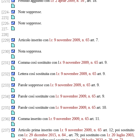
Periodo aggiunto con
l.r. 2 aprile 2009, n. 16
, art. 18.
[223]
Note soppresse.
[224-
225]
Note soppresse.
[226-
227-
228]
Articolo inserito con
l.r. 9 novembre 2009, n. 65
art. 7.
[229]
Nota soppressa.
[230]
Comma così sostituito con l
.r. 9 novembre 2009, n. 65
art. 9.
[231]
Lettera così sostituita con
l.r. 9 novembre 2009, n. 65
art. 9.
[232]
Parole soppresse con
l.r. 9 novembre 2009, n. 65
art. 9.
[233]
Parole così sostituite con
l.r. 9 novembre 2009, n. 65
art. 9.
[234]
Parole così sostituite con
l.r. 9 novembre 2009, n. 65
art. 10.
[235]
Comma inserito con
l.r. 9 novembre 2009, n. 65
art. 11.
[236]
Articolo prima inserito con
l.r. 9 novembre 2009, n. 65
art. 12; poi sostituito
[237]
con
l.r. 29 dicembre
2015, n. 84
, art. 79; poi sostituito con
l.r. 20 luglio 2003,