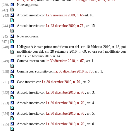
n. 29, art. 60
; infine così sostituito con
l.r. 20 luglio 2023, n. 29, art. 71
.
Note soppresse.
[238-
242]
Articolo inserito con
l.r. 9 novembre 2009, n. 65
art. 18.
[243]
Articolo inserito con
l.r. 23 dicembre 2009, n.77
, art. 15.
[244 ]
Note soppresse.
[245-
247 ]
L'allegato A è stato prima modificato con del. c.r. 10 febbraio 2010, n. 18, poi
[248]
modificato con del. c.r. 28 settembre 2010, n. 69, ed ora così modificato con
del. c.r. 25 febbraio 2015, n. 14.
Comma inserito con
l.r. 30 dicembre 2010, n. 67
, art. 1.
[249]
Comma così sostituito con
l.r. 30 dicembre 2010, n. 70
, art. 1.
[250]
Capo inserito con
l.r. 30 dicembre 2010, n. 70
, art. 2.
[251]
Articolo inserito con
l.r. 30 dicembre 2010, n. 70
, art. 3.
[252]
Articolo inserito con
l.r. 30 dicembre 2010, n. 70
, art. 4.
[253]
Articolo inserito con
l.r. 30 dicembre 2010, n. 70
, art. 5.
[254]
Articolo inserito con
l.r. 30 dicembre 2010, n. 70
, art. 6.
[255]