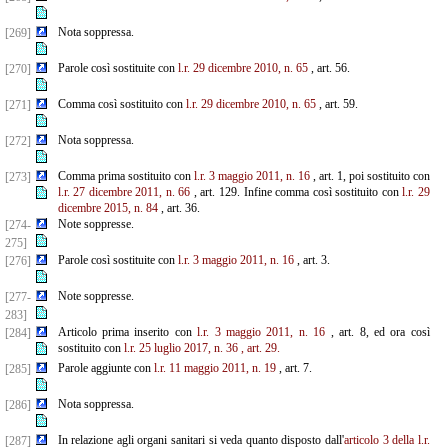
Nota soppressa.
[269]
Parole così sostituite con
l.r. 29 dicembre 2010, n. 65
, art. 56.
[270]
Comma così sostituito con
l.r. 29 dicembre 2010, n. 65
, art. 59.
[271]
Nota soppressa.
[272]
Comma prima sostituito con
l.r. 3 maggio 2011, n. 16
, art. 1, poi sostituito con
[273]
l.r. 27 dicembre 2011, n. 66
, art. 129. Infine comma così sostituito con
l.r. 29
dicembre 2015, n. 84
, art. 36.
Note soppresse.
[274-
275]
Parole così sostituite con
l.r. 3 maggio 2011, n. 16
, art. 3.
[276]
Note soppresse.
[277-
283]
Articolo prima inserito con
l.r. 3 maggio 2011, n. 16
, art. 8, ed ora così
[284]
sostituito con
l.r. 25 luglio 2017, n. 36
, art. 29.
Parole aggiunte con
l.r. 11 maggio 2011, n. 19
, art. 7.
[285]
Nota soppressa.
[286]
In relazione agli organi sanitari si veda quanto disposto dall'
articolo 3 della l.r.
[287]