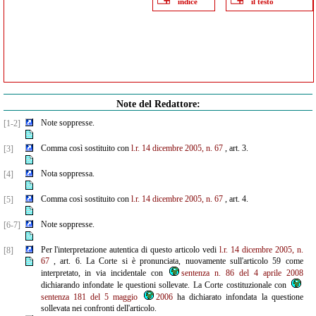
indice
il testo
Note del Redattore:
Note soppresse.
[1-2]
Comma così sostituito con
l.r. 14 dicembre 2005, n. 67
, art. 3.
[3]
Nota soppressa.
[4]
Comma così sostituito con
l.r. 14 dicembre 2005, n. 67
, art. 4.
[5]
Note soppresse.
[6-7]
Per l'interpretazione autentica di questo articolo vedi
l.r. 14 dicembre 2005, n.
[8]
67
, art. 6. La Corte si è pronunciata, nuovamente sull'articolo 59 come
interpretato, in via incidentale con
sentenza n. 86 del 4 aprile 2008
dichiarando infondate le questioni sollevate. La Corte costituzionale con
sentenza 181 del 5 maggio
2006
ha dichiarato infondata la questione
sollevata nei confronti dell'articolo.