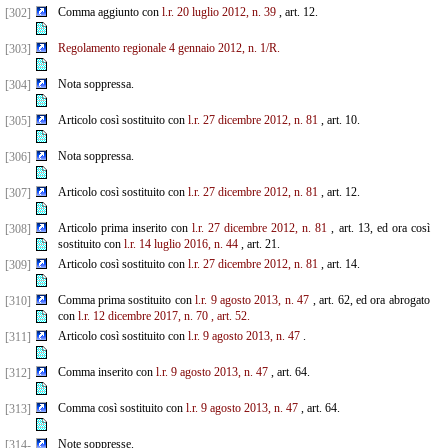
Comma aggiunto con
l.r. 20 luglio 2012, n. 39
, art. 12.
[302]
Regolamento regionale 4 gennaio 2012, n. 1/R.
[303]
Nota soppressa.
[304]
Articolo così sostituito con
l.r. 27 dicembre 2012, n. 81
, art. 10.
[305]
Nota soppressa.
[306]
Articolo così sostituito con
l.r. 27 dicembre 2012, n. 81
, art. 12.
[307]
Articolo prima inserito con
l.r. 27 dicembre 2012, n. 81
, art. 13, ed ora così
[308]
sostituito con
l.r. 14 luglio 2016, n. 44
, art. 21.
Articolo così sostituito con
l.r. 27 dicembre 2012, n. 81
, art. 14.
[309]
Comma prima sostituito con
l.r. 9 agosto 2013, n. 47
, art. 62, ed ora abrogato
[310]
con
l.r. 12 dicembre 2017, n. 70
, art. 52.
Articolo così sostituito con
l.r. 9 agosto 2013, n. 47
.
[311]
Comma inserito con
l.r. 9 agosto 2013, n. 47
, art. 64.
[312]
Comma così sostituito con
l.r. 9 agosto 2013, n. 47
, art. 64.
[313]
Note soppresse.
[314-