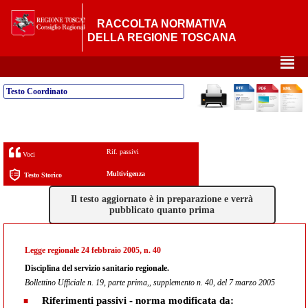
RACCOLTA NORMATIVA
DELLA REGIONE TOSCANA
²
Testo Coordinato
Rif. passivi
Voci
Multivigenza
Testo Storico
Il testo aggiornato è in preparazione e verrà
pubblicato quanto prima
Legge regionale 24 febbraio 2005, n. 40
Disciplina del servizio sanitario regionale.
Bollettino Ufficiale n. 19, parte prima,, supplemento n. 40, del 7 marzo 2005
Riferimenti passivi - norma modificata da: