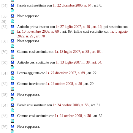
Parole così sostituite con
l.r. 22 dicembre 2006, n. 64
, art. 8.
[54]
Note soppresse.
[55-
56]
Articolo prima inserito con
l.r. 27 luglio 2007, n. 40
, art. 16,
poi sostituito con
[57]
l.r. 10 novembre
2008, n.
60
, art. 89; infine così sostituito con
l.r. 5 agosto
2022, n. 29
, art. 70
.
Nota soppressa.
[58]
Comma così sostituito con
l.r. 13 luglio 2007, n. 38
, art. 63.
.
[59]
Articolo così sostituito con
l.r. 13 luglio 2007, n. 38
, art. 64.
[60]
Lettera aggiunta con
l.r. 27 dicembre 2007, n. 69
, art. 22.
[61]
Comma inserito con
l.r. 24 ottobre 2008, n. 56
, art. 29.
[62]
Nota soppressa.
[63]
Parole così sostituite con
l.r. 24 ottobre 2008, n. 56
, art. 31.
[64]
Comma così sostituito con
l.r. 24 ottobre 2008, n. 56
, art. 32.
[65]
Nota soppressa.
[66]